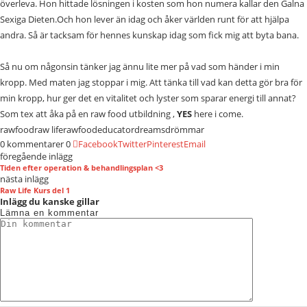
överleva. Hon hittade lösningen i kosten som hon numera kallar den Galna
Sexiga Dieten.Och hon lever än idag och åker världen runt för att hjälpa
andra. Så är tacksam för hennes kunskap idag som fick mig att byta bana.
Så nu om någonsin tänker jag ännu lite mer på vad som händer i min
kropp. Med maten jag stoppar i mig. Att tänka till vad kan detta gör bra för
min kropp, hur ger det en vitalitet och lyster som sparar energi till annat?
Som tex att åka på en raw food utbildning ,
YES
here i come.
rawfood
raw life
rawfoodeducator
dreams
drömmar
0 kommentarer
0
Facebook
Twitter
Pinterest
Email
föregående inlägg
Tiden efter operation & behandlingsplan <3
nästa inlägg
Raw Life Kurs del 1
Inlägg du kanske gillar
Lämna en kommentar