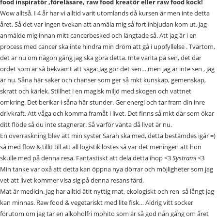
food inspiratör ,föreläsare, raw food kreatör eller raw food kock!
Wow alltså. I 4 år har vi alltid varit utomlands då kursen är men inte detta
året. Så det var ingen tvekan att anmäla mig så fort inbjudan kom ut. Jag
anmälde mig innan mitt cancerbesked och längtade så. Att jag är i en
process med cancer ska inte hindra min dröm att gå i uppfyllelse . Tvärtom,
det är nu om någon gång jag ska göra detta. Inte vänta på sen, det där
ordet som är så bekvämt att säga: Jag gör det sen….men jag är inte sen , jag
är nu. Såna här saker och chanser som ger så mkt kunskap, gemenskap,
skratt och kärlek. Stillhet i en magisk miljö med skogen och vattnet
omkring. Det berikar i såna här stunder. Ger energi och tar fram din inre
drivkraft. Att våga och komma framåt i livet. Det finns så mkt där som ökar
ditt flöde så du inte stagnerar. Så varför vänta då livet är nu.
En överraskning blev att min syster Sarah ska med, detta bestämdes igår =)
så med flow & tillit till att all logistik löstes så var det meningen att hon
skulle med på denna resa. Fantastiskt att dela detta ihop <3
Systrami
<3
Min tanke var oxå att detta kan öppna nya dörrar och möjligheter som jag
vet att livet kommer visa sig på denna resans färd.
Mat är medicin. Jag har alltid ätit nyttig mat, ekologiskt och ren så långt jag
kan minnas. Raw food & vegetariskt med lite fisk… Aldrig vitt socker
förutom om jag tar en alkoholfri mohito som är så god nån gång om året