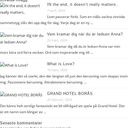
IN the end, it doesn’t really matters..
7 april, 2024
Livet passerar förbi. Som en ridås vackra vinröda
sammetstyg slås det upp dag för dag. Varje dag är en ny …
Vem kramar dig när du är ledsen Anna?
26 mars, 2024
Vem kramar dig då du ör ledsen Anna var min
mors köra ord förra veckan. Ord som inspirerade mig till …
What is Love?
10 mars, 2024
Jag känner det så starkt, den där längtan till just den berusning som skapas inom
mig. Passionens berusning. Attraktionens berusning. …
GRAND HOTEL BORÅS
20 februari, 2024
Det känns helt otroligt fantastiskt att bli tillfrågad att spela på Grand Hotel. Det
är ett namn som klingar av …
Senaste kommentarer