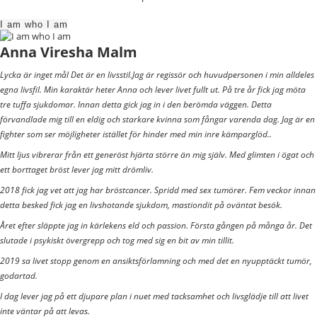
I am who I am
Anna Viresha Malm
Lycka är inget mål Det är en livsstil.Jag är regissör och huvudpersonen i min alldeles
egna livsfil. Min karaktär heter Anna och lever livet fullt ut. På tre år fick jag möta
tre tuffa sjukdomar. Innan detta gick jag in i den berömda väggen. Detta
förvandlade mig till en eldig och starkare kvinna som fångar varenda dag. Jag är en
fighter som ser möjligheter istället för hinder med min inre kämparglöd..
Mitt ljus vibrerar från ett generöst hjärta större än mig själv. Med glimten i ögat och
ett borttaget bröst lever jag mitt drömliv.
2018 fick jag vet att jag har bröstcancer. Spridd med sex tumörer. Fem veckor innan
detta besked fick jag en livshotande sjukdom, mastiondit på oväntat besök.
Året efter släppte jag in kärlekens eld och passion. Första gången på många år. Det
slutade i psykiskt övergrepp och tog med sig en bit av min tillit.
2019 sa livet stopp genom en ansiktsförlamning och med det en nyupptäckt tumör,
godartad.
I dag lever jag på ett djupare plan i nuet med tacksamhet och livsglädje till att livet
inte väntar på att levas.