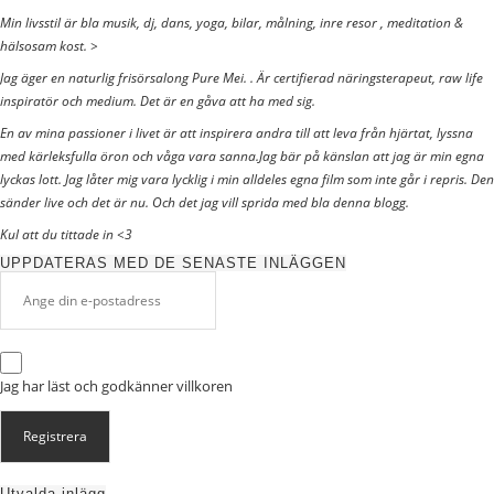
Min livsstil är bla musik, dj, dans, yoga, bilar, målning, inre resor , meditation &
hälsosam kost. >
Jag äger en naturlig frisörsalong Pure Mei. . Är certifierad näringsterapeut, raw life
inspiratör och medium. Det är en gåva att ha med sig.
En av mina passioner i livet är att inspirera andra till att leva från hjärtat, lyssna
med kärleksfulla öron och våga vara sanna.Jag bär på känslan att jag är min egna
lyckas lott. Jag låter mig vara lycklig i min alldeles egna film som inte går i repris. Den
sänder live och det är nu. Och det jag vill sprida med bla denna blogg.
Kul att du tittade in <3
UPPDATERAS MED DE SENASTE INLÄGGEN
Jag har läst och godkänner
villkoren
Utvalda inlägg