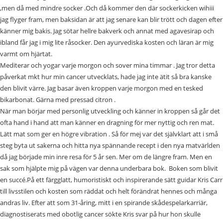
,men då med mindre socker .Och då kommer den där sockerkicken wihiii
jag flyger fram, men baksidan är att jag senare kan blir trött och dagen efter
känner mig bakis. Jag sötar hellre bakverk och annat med agavesirap och
ibland får jag i mig lite råsocker. Den ayurvediska kosten och läran är mig
varmt om hjärtat.
Mediterar och yogar varje morgon och sover mina timmar . Jag tror detta
påverkat mkt hur min cancer utvecklats, hade jag inte ätit så bra kanske
den blivit värre. Jag basar även kroppen varje morgon med en tesked
bikarbonat. Gärna med pressad citron .
När man börjar med personlig utveckling och känner in kroppen så går det
ofta hand i hand att man känner en dragning för mer nyttig och ren mat.
Lätt mat som ger en högre vibration . Så för mej var det självklart att i små
steg byta ut sakerna och hitta nya spännande recept i den nya matvärlden
då jag började min inre resa för 5 år sen. Mer om de längre fram. Men en
sak som hjälpte mig på vägen var denna underbara bok. Boken som blivit
en succé.På ett färgglatt, humoristiskt och inspirerande sätt guidar Kris Carr
till livsstilen och kosten som räddat och helt förändrat hennes och många
andras liv. Efter att som 31-åring, mitt i en spirande skådespelarkarriär,
diagnostiserats med obotlig cancer sökte Kris svar på hur hon skulle