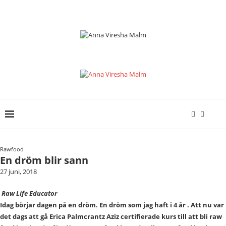
Rawfood
En dröm blir sann
27 juni, 2018
Raw Life Educator
Idag börjar dagen på en dröm. En dröm som jag haft i 4 år . Att nu var
det dags att gå Erica Palmcrantz Aziz certifierade kurs till att bli raw