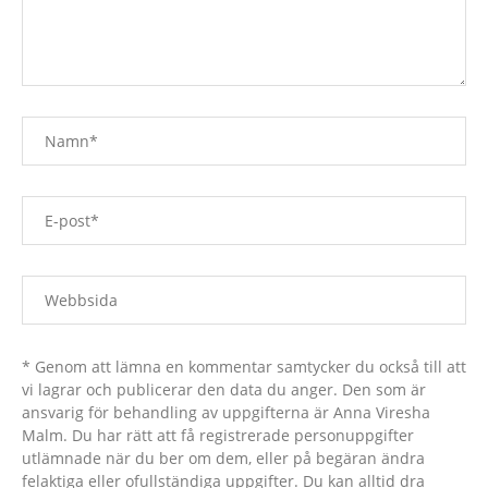
* Genom att lämna en kommentar samtycker du också till att
vi lagrar och publicerar den data du anger. Den som är
ansvarig för behandling av uppgifterna är Anna Viresha
Malm. Du har rätt att få registrerade personuppgifter
utlämnade när du ber om dem, eller på begäran ändra
felaktiga eller ofullständiga uppgifter. Du kan alltid dra