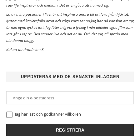
raw life inspiratör och medium. Det är en gåva att ha med sig.
En av mina passioner i livet är att inspirera andra till att leva från hjärtat,
lyssna med kärleksfulla öron och våga vara sanna.Jag bär på känslan att jag
är min egna lyckas lott. Jag låter mig vara lycklig i min alldeles egna film som
inte går i repris. Den sänder live och det är nu. Och det jag vill sprida med
bla denna blogg.
Kul att du tittade in <3
UPPDATERAS MED DE SENASTE INLÄGGEN
Jag har läst och godkänner
villkoren