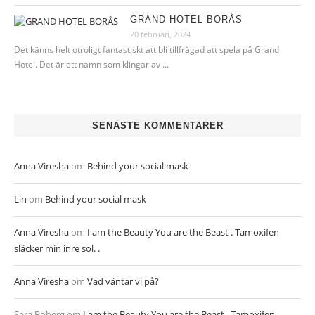
GRAND HOTEL BORÅS
20 februari, 2024
Det känns helt otroligt fantastiskt att bli tillfrågad att spela på Grand
Hotel. Det är ett namn som klingar av …
SENASTE KOMMENTARER
Anna Viresha
om
Behind your social mask
Lin
om
Behind your social mask
Anna Viresha
om
I am the Beauty You are the Beast . Tamoxifen
släcker min inre sol. .
Anna Viresha
om
Vad väntar vi på?
Sara Boberg
om
I am the Beauty You are the Beast . Tamoxifen