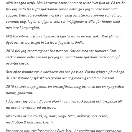
alldeles egna livsfil. Min karaktär heter Anna och lever livet fullt ut. På tre år
fick jag möta tre tuffa sjukdomar. Innan detta gick jag in i den berömda
väggen. Detta förvandlade mig till en eldig och starkare kvinna som fångar
varenda dag. Jag är en fighter som ser möjligheter istället för hinder med
min inre kämparglöd..
Mitt ljus vibrerar från ett generöst hjärta större än mig själv. Med glimten i
ögat och ett borttaget bröst lever jag mitt drömliv.
2018 fick jag vet att jag har bröstcancer. Spridd med sex tumörer. Fem
veckor innan detta besked fick jag en livshotande sjukdom, mastiondit på
oväntat besök.
Året efter släppte jag in kärlekens eld och passion. Första gången på många
år. Det slutade i psykiskt övergrepp och tog med sig en bit av min tillit.
2019 sa livet stopp genom en ansiktsförlamning och med det en nyupptäckt
tumör, godartad.
I dag lever jag på ett djupare plan i nuet med tacksamhet och livsglädje till
att livet inte väntar på att levas.
Min livsstil är bla musik, dj, dans, yoga, bilar, målning, inre resor ,
meditation & hälsosam kost. >
Jag äger en naturlig frisörsalong Pure Mei. . Är certifierad näringsterapeut,