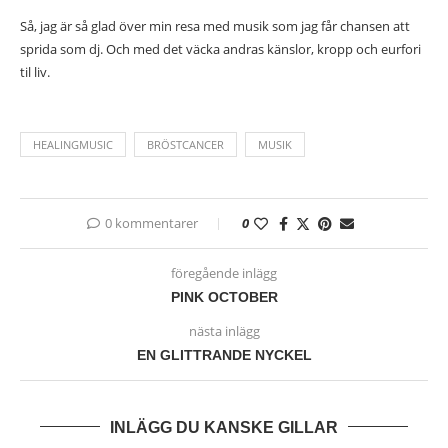
Så, jag är så glad över min resa med musik som jag får chansen att
sprida som dj. Och med det väcka andras känslor, kropp och eurfori
til liv.
HEALINGMUSIC
BRÖSTCANCER
MUSIK
0 kommentarer
0
föregående inlägg
PINK OCTOBER
nästa inlägg
EN GLITTRANDE NYCKEL
INLÄGG DU KANSKE GILLAR