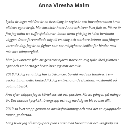
Anna Viresha Malm
Lycka är inget mål Det är en livsstil.Jag är regissör och huvudpersonen i min
alldeles egna livsfil. Min karaktär heter Anna och lever livet fullt ut. På tre år
fick jag möta tre tuffa sjukdomar. Innan detta gick jag in i den berömda
väggen. Detta förvandlade mig till en eldig och starkare kvinna som fångar
varenda dag. Jag är en fighter som ser möjligheter istället för hinder med
min inre kämparglöd..
Mitt ljus vibrerar från ett generöst hjärta större än mig själv. Med glimten i
ögat och ett borttaget bröst lever jag mitt drömliv.
2018 fick jag vet att jag har bröstcancer. Spridd med sex tumörer. Fem
veckor innan detta besked fick jag en livshotande sjukdom, mastiondit på
oväntat besök.
Året efter släppte jag in kärlekens eld och passion. Första gången på många
år. Det slutade i psykiskt övergrepp och tog med sig en bit av min tillit.
2019 sa livet stopp genom en ansiktsförlamning och med det en nyupptäckt
tumör, godartad.
I dag lever jag på ett djupare plan i nuet med tacksamhet och livsglädje till