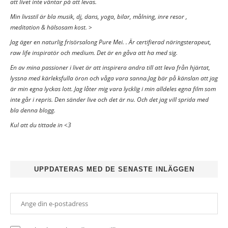
att livet inte väntar på att levas.
Min livsstil är bla musik, dj, dans, yoga, bilar, målning, inre resor ,
meditation & hälsosam kost. >
Jag äger en naturlig frisörsalong Pure Mei. . Är certifierad näringsterapeut,
raw life inspiratör och medium. Det är en gåva att ha med sig.
En av mina passioner i livet är att inspirera andra till att leva från hjärtat,
lyssna med kärleksfulla öron och våga vara sanna.Jag bär på känslan att jag
är min egna lyckas lott. Jag låter mig vara lycklig i min alldeles egna film som
inte går i repris. Den sänder live och det är nu. Och det jag vill sprida med
bla denna blogg.
Kul att du tittade in <3
UPPDATERAS MED DE SENASTE INLÄGGEN