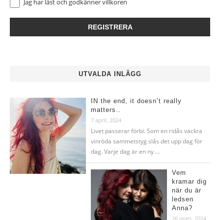
Jag har läst och godkänner
villkoren
UTVALDA INLÄGG
IN the end, it doesn’t really
matters..
7 april, 2024
Livet passerar förbi. Som en ridås vackra
vinröda sammetstyg slås det upp dag för
dag. Varje dag är en ny …
Vem
kramar dig
när du är
ledsen
Anna?
26 mars, 2024