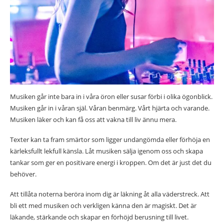
Musiken går inte bara in i våra öron eller susar förbi i olika ögonblick.
Musiken går in i våran själ. Våran benmärg. Vårt hjärta och varande.
Musiken läker och kan få oss att vakna till liv ännu mera.
Texter kan ta fram smärtor som ligger undangömda eller förhöja en
kärleksfullt lekfull känsla. Låt musiken sälja igenom oss och skapa
tankar som ger en positivare energi i kroppen. Om det är just det du
behöver.
Att tillåta noterna beröra inom dig är läkning åt alla väderstreck. Att
bli ett med musiken och verkligen känna den är magiskt. Det är
läkande, stärkande och skapar en förhöjd berusning till livet.