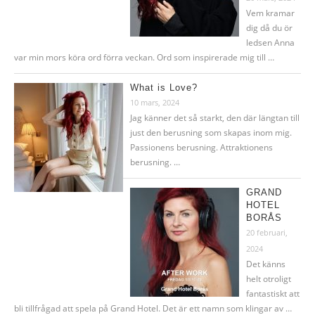
Vem kramar
dig då du ör
ledsen Anna
var min mors köra ord förra veckan. Ord som inspirerade mig till …
What is Love?
10 mars, 2024
Jag känner det så starkt, den där längtan till
just den berusning som skapas inom mig.
Passionens berusning. Attraktionens
berusning. …
GRAND
HOTEL
BORÅS
20 februari,
2024
Det känns
helt otroligt
fantastiskt att
bli tillfrågad att spela på Grand Hotel. Det är ett namn som klingar av …