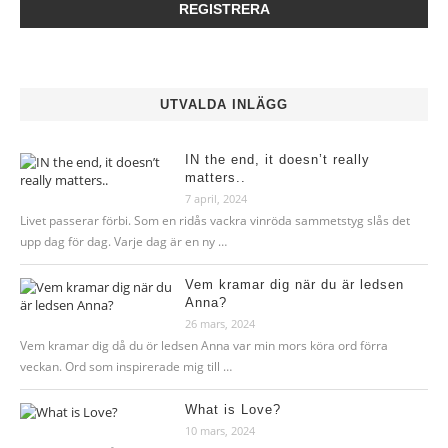
UTVALDA INLÄGG
IN the end, it doesn’t really
matters..
7 april, 2024
Livet passerar förbi. Som en ridås vackra vinröda sammetstyg slås det
upp dag för dag. Varje dag är en ny …
Vem kramar dig när du är ledsen
Anna?
26 mars, 2024
Vem kramar dig då du ör ledsen Anna var min mors köra ord förra
veckan. Ord som inspirerade mig till …
What is Love?
10 mars, 2024