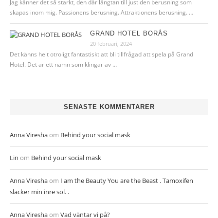
Jag känner det så starkt, den där längtan till just den berusning som
skapas inom mig. Passionens berusning. Attraktionens berusning. …
GRAND HOTEL BORÅS
20 februari, 2024
Det känns helt otroligt fantastiskt att bli tillfrågad att spela på Grand
Hotel. Det är ett namn som klingar av …
SENASTE KOMMENTARER
Anna Viresha
om
Behind your social mask
Lin
om
Behind your social mask
Anna Viresha
om
I am the Beauty You are the Beast . Tamoxifen
släcker min inre sol. .
Anna Viresha
om
Vad väntar vi på?