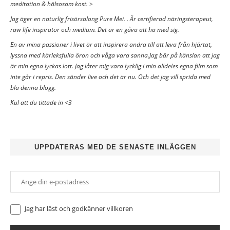
meditation & hälsosam kost. >
Jag äger en naturlig frisörsalong Pure Mei. . Är certifierad näringsterapeut,
raw life inspiratör och medium. Det är en gåva att ha med sig.
En av mina passioner i livet är att inspirera andra till att leva från hjärtat,
lyssna med kärleksfulla öron och våga vara sanna.Jag bär på känslan att jag
är min egna lyckas lott. Jag låter mig vara lycklig i min alldeles egna film som
inte går i repris. Den sänder live och det är nu. Och det jag vill sprida med
bla denna blogg.
Kul att du tittade in <3
UPPDATERAS MED DE SENASTE INLÄGGEN
Jag har läst och godkänner
villkoren