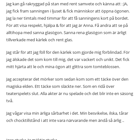
Jag kan gå rakryggad på stan med rent samvete och känna att : JA,
jag fick fram sanningen i ljuset & fick människor att öppna ögonen.
Jag la ner timtals med timmar för att få sanningens kort på bordet.
För att visa respekt, hjälpa & för att jag är Anna. Få andra att se på
alltihopa med sanna glasögon. Sanna rena glasögon som är ärligt
tillverkade med kärlek och rent glas.
Jag står för att jag föll för den kärlek som gjorde mig förblindad. För
jag älskade det som kom till mig, det var vackert och unikt. Det fick
mitt hjärta att le och mina ögon att glittra som tomteblossen.
Jag accepterar det mörker som sedan kom som ett täcke över den
magiska elden. Ett täcke som släckte ner. Som en ridå över
teaterspelets slut. Alla akter är nu spelade och det blir inte en säsong
två.
Jag vågar visa min ärliga sårbarhet i det. Min besvikelse, ilska, tårar
och chocktillstånd i att inte vara närvarande men ändå så ärlig ..