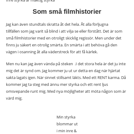
Inre styrka är mäktig styrka
Som små filmhistorier
Jag kan även stundtals skratta åt det hela. Åt alla förljugna
tillfällen som jag varit så blind i att vilja se eller förstått. Det är som
små filmhistorier med en otroligt skicklig regissör. Men under det
finns ju säkert en otrolig smärta. En smärta i att behöva gå den
vägen i osanning åt alla väderstreck för att få kärlek.
Men nu kan jag även vända på steken .I det stora hela är det ju inte
mig det är synd om. Jag kommer ju ut ur detta en dag när hjärtat
sakta lagats igen. När sinnet stillsamt läkts. Med ett RENT karma. Då
kommer jag ta steg med ännu mer styrka och ett rent ljus
omsvepande runt mig. Med nya möjligheter att möta någon som är
värd mig.
Min styrka
blommar ut
i min inre &