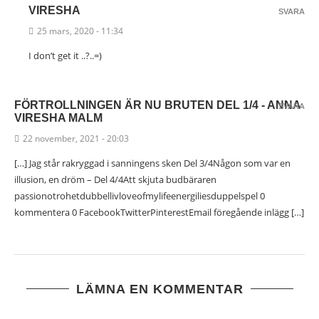
VIRESHA
SVARA
25 mars, 2020 - 11:34
I don’t get it ..?..=)
FÖRTROLLNINGEN ÄR NU BRUTEN DEL 1/4 - ANNA
SVARA
VIRESHA MALM
22 november, 2021 - 20:03
[…] Jag står rakryggad i sanningens sken Del 3/4Någon som var en
illusion, en dröm – Del 4/4Att skjuta budbäraren
passionotrohetdubbellivloveofmylifeenergiliesduppelspel 0
kommentera 0 FacebookTwitterPinterestEmail föregående inlägg […]
LÄMNA EN KOMMENTAR