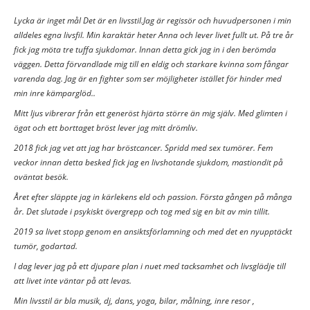
Lycka är inget mål Det är en livsstil.Jag är regissör och huvudpersonen i min
alldeles egna livsfil. Min karaktär heter Anna och lever livet fullt ut. På tre år
fick jag möta tre tuffa sjukdomar. Innan detta gick jag in i den berömda
väggen. Detta förvandlade mig till en eldig och starkare kvinna som fångar
varenda dag. Jag är en fighter som ser möjligheter istället för hinder med
min inre kämparglöd..
Mitt ljus vibrerar från ett generöst hjärta större än mig själv. Med glimten i
ögat och ett borttaget bröst lever jag mitt drömliv.
2018 fick jag vet att jag har bröstcancer. Spridd med sex tumörer. Fem
veckor innan detta besked fick jag en livshotande sjukdom, mastiondit på
oväntat besök.
Året efter släppte jag in kärlekens eld och passion. Första gången på många
år. Det slutade i psykiskt övergrepp och tog med sig en bit av min tillit.
2019 sa livet stopp genom en ansiktsförlamning och med det en nyupptäckt
tumör, godartad.
I dag lever jag på ett djupare plan i nuet med tacksamhet och livsglädje till
att livet inte väntar på att levas.
Min livsstil är bla musik, dj, dans, yoga, bilar, målning, inre resor ,