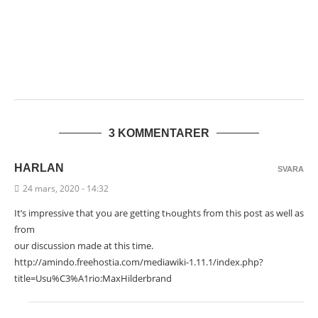
VAD TROR DU ?
6 augusti, 2026
3 KOMMENTARER
HARLAN
SVARA
24 mars, 2020 - 14:32
It’s impressive that yоu are getting tһoughts frοm thіѕ post as well as
from
our discussion made at this time.
http://amindo.freehostia.com/mediawiki-1.11.1/index.php?
title=Usu%C3%A1rio:MaxHilderbrand