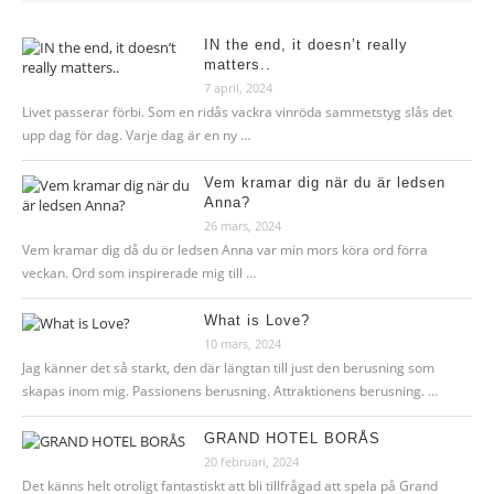
IN the end, it doesn’t really
matters..
7 april, 2024
Livet passerar förbi. Som en ridås vackra vinröda sammetstyg slås det
upp dag för dag. Varje dag är en ny …
Vem kramar dig när du är ledsen
Anna?
26 mars, 2024
Vem kramar dig då du ör ledsen Anna var min mors köra ord förra
veckan. Ord som inspirerade mig till …
What is Love?
10 mars, 2024
Jag känner det så starkt, den där längtan till just den berusning som
skapas inom mig. Passionens berusning. Attraktionens berusning. …
GRAND HOTEL BORÅS
20 februari, 2024
Det känns helt otroligt fantastiskt att bli tillfrågad att spela på Grand