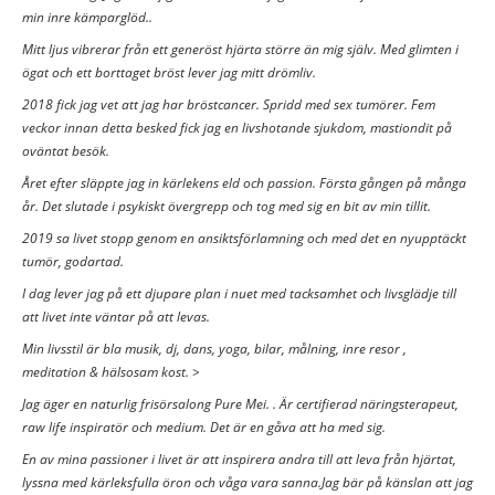
min inre kämparglöd..
Mitt ljus vibrerar från ett generöst hjärta större än mig själv. Med glimten i
ögat och ett borttaget bröst lever jag mitt drömliv.
2018 fick jag vet att jag har bröstcancer. Spridd med sex tumörer. Fem
veckor innan detta besked fick jag en livshotande sjukdom, mastiondit på
oväntat besök.
Året efter släppte jag in kärlekens eld och passion. Första gången på många
år. Det slutade i psykiskt övergrepp och tog med sig en bit av min tillit.
2019 sa livet stopp genom en ansiktsförlamning och med det en nyupptäckt
tumör, godartad.
I dag lever jag på ett djupare plan i nuet med tacksamhet och livsglädje till
att livet inte väntar på att levas.
Min livsstil är bla musik, dj, dans, yoga, bilar, målning, inre resor ,
meditation & hälsosam kost. >
Jag äger en naturlig frisörsalong Pure Mei. . Är certifierad näringsterapeut,
raw life inspiratör och medium. Det är en gåva att ha med sig.
En av mina passioner i livet är att inspirera andra till att leva från hjärtat,
lyssna med kärleksfulla öron och våga vara sanna.Jag bär på känslan att jag