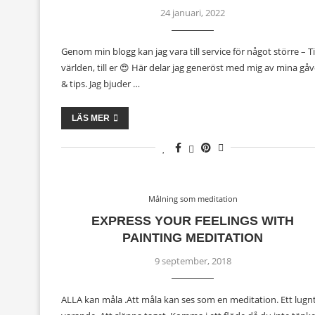
24 januari, 2022
Genom min blogg kan jag vara till service för något större – Ti
världen, till er 😍 Här delar jag generöst med mig av mina gå
& tips. Jag bjuder …
LÄS MER
Målning som meditation
EXPRESS YOUR FEELINGS WITH
PAINTING MEDITATION
9 september, 2018
ALLA kan måla .Att måla kan ses som en meditation. Ett lugn