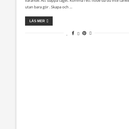
varande. Att släppa taget. Komma i ett flöde då du inte tänk
utan bara gör . Skapa och …
LÄS MER