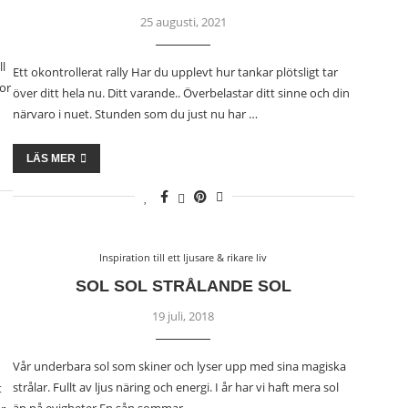
25 augusti, 2021
ll
Ett okontrollerat rally Har du upplevt hur tankar plötsligt tar
vor
över ditt hela nu. Ditt varande.. Överbelastar ditt sinne och din
närvaro i nuet. Stunden som du just nu har …
LÄS MER
Inspiration till ett ljusare & rikare liv
SOL SOL STRÅLANDE SOL
19 juli, 2018
Vår underbara sol som skiner och lyser upp med sina magiska
strålar. Fullt av ljus näring och energi. I år har vi haft mera sol
t
än på evigheter.En sån sommar …