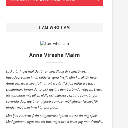
I AM WHO I AM
Anna Viresha Malm
Lycka är inget mål Det är en livsstil.Jag är regissör och
huvudpersonen i min alldeles egna livsfil. Min karaktär heter
Anna och lever livet fullt ut. På tre år fick jag möta tre tuffa
sjukdomar. Innan detta gick jag in i den berömda väggen. Detta
förvandlade mig till en eldig och starkare kvinna som fångar
varenda dag. Jag är en fighter som ser möjligheter istället för
hinder med min inre kämparglöd..
Mitt ljus vibrerar från ett generöst hjärta större än mig själv.
Med glimten i ögat och ett borttaget bröst lever jag mitt drömliv.