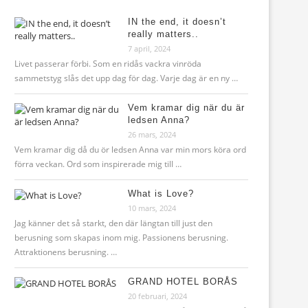
IN the end, it doesn’t
really matters..
7 april, 2024
Livet passerar förbi. Som en ridås vackra vinröda
sammetstyg slås det upp dag för dag. Varje dag är en ny …
Vem kramar dig när du är
ledsen Anna?
26 mars, 2024
Vem kramar dig då du ör ledsen Anna var min mors köra ord
förra veckan. Ord som inspirerade mig till …
What is Love?
10 mars, 2024
Jag känner det så starkt, den där längtan till just den
berusning som skapas inom mig. Passionens berusning.
Attraktionens berusning. …
GRAND HOTEL BORÅS
20 februari, 2024