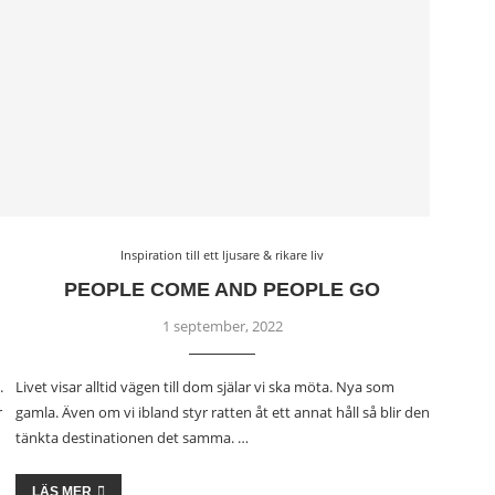
Inspiration till ett ljusare & rikare liv
PEOPLE COME AND PEOPLE GO
1 september, 2022
.
Livet visar alltid vägen till dom själar vi ska möta. Nya som
r
gamla. Även om vi ibland styr ratten åt ett annat håll så blir den
tänkta destinationen det samma. …
LÄS MER