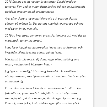
2018 fick jag vet att jag har bröstcancer. Spridd med sex
tumörer. Fem veckor innan detta besked fick jag en livshotande
sjukdom, mastiondit på oväntat besök.
Året efter släppte jag in kärlekens eld och passion. Första
gången på många år. Det slutade i psykiskt övergrepp och tog
med sig en bit av min tillit.
2019 sa livet stopp genom en ansiktsförlamning och med det en
nyupptäckt tumör, godartad.
I dag lever jag på ett djupare plan i nuet med tacksamhet och
livsglädje till att livet inte väntar på att levas.
Min livsstil är bla musik, dj, dans, yoga, bilar, målning, inre
resor , meditation & hälsosam kost. >
Jag äger en naturlig frisörsalong Pure Mei. . Är certifierad
näringsterapeut, raw life inspiratör och medium. Det är en gåva
att ha med sig.
En av mina passioner i livet är att inspirera andra till att leva
från hjärtat, lyssna med kärleksfulla öron och våga vara
sanna.Jag bär på känslan att jag är min egna lyckas lott. Jag
låter mig vara lycklig i min alldeles egna film som inte går i