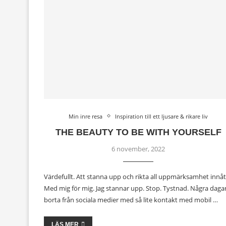
Min inre resa
Inspiration till ett ljusare & rikare liv
THE BEAUTY TO BE WITH YOURSELF
6 november, 2022
Värdefullt. Att stanna upp och rikta all uppmärksamhet innåt
Med mig för mig. Jag stannar upp. Stop. Tystnad. Några daga
borta från sociala medier med så lite kontakt med mobil …
LÄS MER