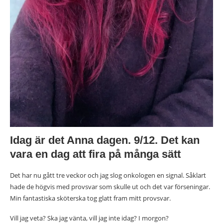
Idag är det Anna dagen. 9/12. Det kan
vara en dag att fira på många sätt
Det har nu gått tre veckor och jag slog onkologen en signal. Såklart
hade de högvis med provsvar som skulle ut och det var förseningar.
Min fantastiska sköterska tog glatt fram mitt provsvar.
Vill jag veta? Ska jag vänta, vill jag inte idag? I morgon?