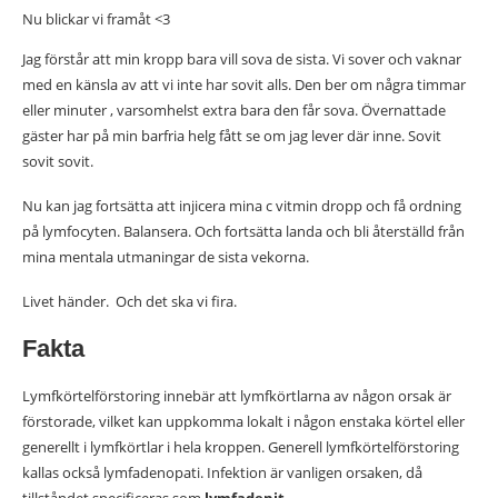
Nu blickar vi framåt <3
Jag förstår att min kropp bara vill sova de sista. Vi sover och vaknar
med en känsla av att vi inte har sovit alls. Den ber om några timmar
eller minuter , varsomhelst extra bara den får sova. Övernattade
gäster har på min barfria helg fått se om jag lever där inne. Sovit
sovit sovit.
Nu kan jag fortsätta att injicera mina c vitmin dropp och få ordning
på lymfocyten. Balansera. Och fortsätta landa och bli återställd från
mina mentala utmaningar de sista vekorna.
Livet händer. Och det ska vi fira.
Fakta
Lymfkörtelförstoring innebär att lymfkörtlarna av någon orsak är
förstorade, vilket kan uppkomma lokalt i någon enstaka körtel eller
generellt i lymfkörtlar i hela kroppen. Generell lymfkörtelförstoring
kallas också lymfadenopati. Infektion är vanligen orsaken, då