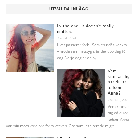
UTVALDA INLÄGG
IN the end, it doesn’t really
matters..
7 april, 2024
Livet passerar förbi. Som en ridås vackra
vinröda sammetstyg slås det upp dag för
dag. Varje dag är en ny …
Vem
kramar dig
när du är
ledsen
Anna?
26 mars, 2024
Vem kramar
dig då du ör
ledsen Anna
var min mors köra ord förra veckan. Ord som inspirerade mig till …