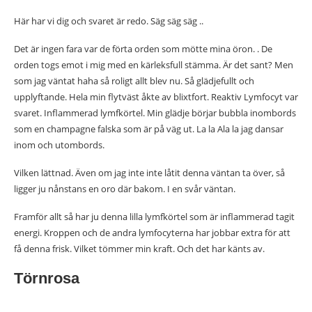
Här har vi dig och svaret är redo. Säg säg säg ..
Det är ingen fara var de förta orden som mötte mina öron. . De
orden togs emot i mig med en kärleksfull stämma. Är det sant? Men
som jag väntat haha så roligt allt blev nu. Så glädjefullt och
upplyftande. Hela min flytväst åkte av blixtfort. Reaktiv Lymfocyt var
svaret. Inflammerad lymfkörtel. Min glädje börjar bubbla inombords
som en champagne falska som är på väg ut. La la Ala la jag dansar
inom och utombords.
Vilken lättnad. Även om jag inte inte låtit denna väntan ta över, så
ligger ju nånstans en oro där bakom. I en svår väntan.
Framför allt så har ju denna lilla lymfkörtel som är inflammerad tagit
energi. Kroppen och de andra lymfocyterna har jobbar extra för att
få denna frisk. Vilket tömmer min kraft. Och det har känts av.
Törnrosa