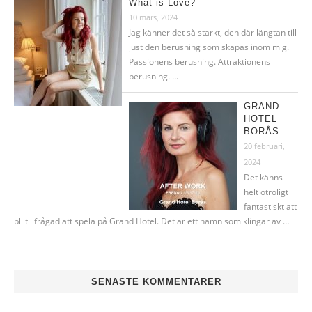
What is Love?
10 mars, 2024
Jag känner det så starkt, den där längtan till
just den berusning som skapas inom mig.
Passionens berusning. Attraktionens
berusning. …
GRAND
HOTEL
BORÅS
20 februari,
2024
Det känns
helt otroligt
fantastiskt att
bli tillfrågad att spela på Grand Hotel. Det är ett namn som klingar av …
SENASTE KOMMENTARER