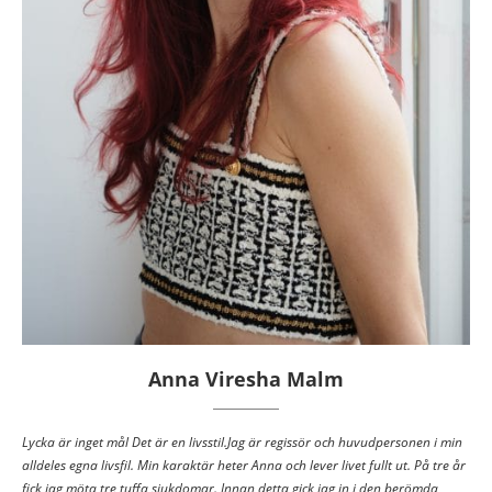
Anna Viresha Malm
Lycka är inget mål Det är en livsstil.Jag är regissör och huvudpersonen i min
alldeles egna livsfil. Min karaktär heter Anna och lever livet fullt ut. På tre år
fick jag möta tre tuffa sjukdomar. Innan detta gick jag in i den berömda