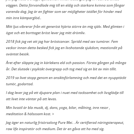
väggen. Detta förvandlade mig till en eldig och starkare kvinna som fångar
varenda dag. Jag är en fighter som ser möjligheter istället för hinder med
min inre kämparglöd..
Mitt ljus vibrerar från ett generöst hjärta större än mig själv. Med glimten i
ögat och ett borttaget bröst lever jag mitt drömliv.
2018 fick jag vet att jag har bröstcancer. Spridd med sex tumörer. Fem
veckor innan detta besked fick jag en livshotande sjukdom, mastiondit på
oväntat besök.
Året efter släppte jag in kärlekens eld och passion. Första gången på många
år. Det slutade i psykiskt övergrepp och tog med sig en bit av min tillit.
2019 sa livet stopp genom en ansiktsförlamning och med det en nyupptäckt
tumör, godartad.
I dag lever jag på ett djupare plan i nuet med tacksamhet och livsglädje till
att livet inte väntar på att levas.
Min livsstil är bla musik, dj, dans, yoga, bilar, målning, inre resor ,
meditation & hälsosam kost. >
Jag äger en naturlig frisörsalong Pure Mei. . Är certifierad näringsterapeut,
raw life inspiratör och medium. Det är en gåva att ha med sig.