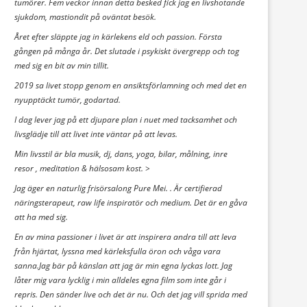
tumörer. Fem veckor innan detta besked fick jag en livshotande
sjukdom, mastiondit på oväntat besök.
Året efter släppte jag in kärlekens eld och passion. Första
gången på många år. Det slutade i psykiskt övergrepp och tog
med sig en bit av min tillit.
2019 sa livet stopp genom en ansiktsförlamning och med det en
nyupptäckt tumör, godartad.
I dag lever jag på ett djupare plan i nuet med tacksamhet och
livsglädje till att livet inte väntar på att levas.
Min livsstil är bla musik, dj, dans, yoga, bilar, målning, inre
resor , meditation & hälsosam kost. >
Jag äger en naturlig frisörsalong Pure Mei. . Är certifierad
näringsterapeut, raw life inspiratör och medium. Det är en gåva
att ha med sig.
En av mina passioner i livet är att inspirera andra till att leva
från hjärtat, lyssna med kärleksfulla öron och våga vara
sanna.Jag bär på känslan att jag är min egna lyckas lott. Jag
låter mig vara lycklig i min alldeles egna film som inte går i
repris. Den sänder live och det är nu. Och det jag vill sprida med