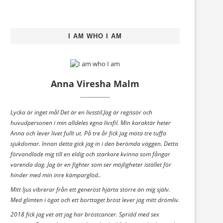
I AM WHO I AM
Anna Viresha Malm
Lycka är inget mål Det är en livsstil.Jag är regissör och
huvudpersonen i min alldeles egna livsfil. Min karaktär heter
Anna och lever livet fullt ut. På tre år fick jag möta tre tuffa
sjukdomar. Innan detta gick jag in i den berömda väggen. Detta
förvandlade mig till en eldig och starkare kvinna som fångar
varenda dag. Jag är en fighter som ser möjligheter istället för
hinder med min inre kämparglöd..
Mitt ljus vibrerar från ett generöst hjärta större än mig själv.
Med glimten i ögat och ett borttaget bröst lever jag mitt drömliv.
2018 fick jag vet att jag har bröstcancer. Spridd med sex