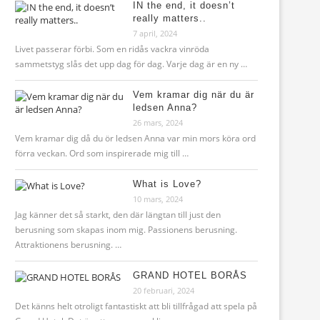
IN the end, it doesn’t
really matters..
7 april, 2024
Livet passerar förbi. Som en ridås vackra vinröda
sammetstyg slås det upp dag för dag. Varje dag är en ny …
Vem kramar dig när du är
ledsen Anna?
26 mars, 2024
Vem kramar dig då du ör ledsen Anna var min mors köra ord
förra veckan. Ord som inspirerade mig till …
What is Love?
10 mars, 2024
Jag känner det så starkt, den där längtan till just den
berusning som skapas inom mig. Passionens berusning.
Attraktionens berusning. …
GRAND HOTEL BORÅS
20 februari, 2024
Det känns helt otroligt fantastiskt att bli tillfrågad att spela på