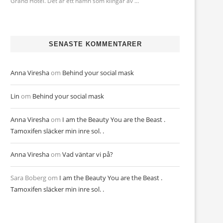
Grand Hotel. Det är ett namn som klingar av …
SENASTE KOMMENTARER
Anna Viresha
om
Behind your social mask
Lin
om
Behind your social mask
Anna Viresha
om
I am the Beauty You are the Beast .
Tamoxifen släcker min inre sol. .
Anna Viresha
om
Vad väntar vi på?
Sara Boberg
om
I am the Beauty You are the Beast .
Tamoxifen släcker min inre sol. .