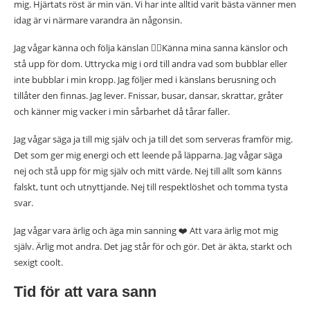
mig. Hjärtats röst är min vän. Vi har inte alltid varit bästa vänner men
idag är vi närmare varandra än någonsin.
Jag vågar känna och följa känslan 🧘‍♀️Känna mina sanna känslor och
stå upp för dom. Uttrycka mig i ord till andra vad som bubblar eller
inte bubblar i min kropp. Jag följer med i känslans berusning och
tillåter den finnas. Jag lever. Fnissar, busar, dansar, skrattar, gråter
och känner mig vacker i min sårbarhet då tårar faller.
Jag vågar säga ja till mig själv och ja till det som serveras framför mig.
Det som ger mig energi och ett leende på läpparna. Jag vågar säga
nej och stå upp för mig själv och mitt värde. Nej till allt som känns
falskt, tunt och utnyttjande. Nej till respektlöshet och tomma tysta
svar.
Jag vågar vara ärlig och äga min sanning ❤️ Att vara ärlig mot mig
själv. Ärlig mot andra. Det jag står för och gör. Det är äkta, starkt och
sexigt coolt.
Tid för att vara sann