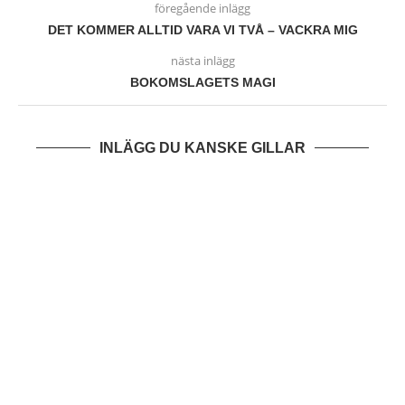
föregående inlägg
DET KOMMER ALLTID VARA VI TVÅ – VACKRA MIG
nästa inlägg
BOKOMSLAGETS MAGI
INLÄGG DU KANSKE GILLAR