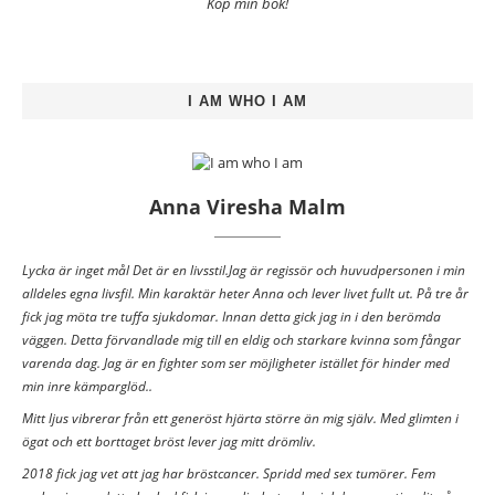
Köp min bok!
I AM WHO I AM
Anna Viresha Malm
Lycka är inget mål Det är en livsstil.Jag är regissör och huvudpersonen i min
alldeles egna livsfil. Min karaktär heter Anna och lever livet fullt ut. På tre år
fick jag möta tre tuffa sjukdomar. Innan detta gick jag in i den berömda
väggen. Detta förvandlade mig till en eldig och starkare kvinna som fångar
varenda dag. Jag är en fighter som ser möjligheter istället för hinder med
min inre kämparglöd..
Mitt ljus vibrerar från ett generöst hjärta större än mig själv. Med glimten i
ögat och ett borttaget bröst lever jag mitt drömliv.
2018 fick jag vet att jag har bröstcancer. Spridd med sex tumörer. Fem