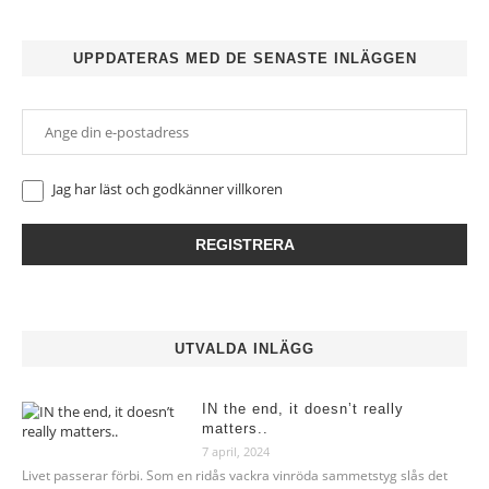
UPPDATERAS MED DE SENASTE INLÄGGEN
Jag har läst och godkänner
villkoren
UTVALDA INLÄGG
IN the end, it doesn’t really
matters..
7 april, 2024
Livet passerar förbi. Som en ridås vackra vinröda sammetstyg slås det