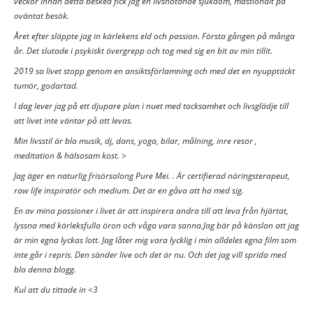
veckor innan detta besked fick jag en livshotande sjukdom, mastiondit på
oväntat besök.
Året efter släppte jag in kärlekens eld och passion. Första gången på många
år. Det slutade i psykiskt övergrepp och tog med sig en bit av min tillit.
2019 sa livet stopp genom en ansiktsförlamning och med det en nyupptäckt
tumör, godartad.
I dag lever jag på ett djupare plan i nuet med tacksamhet och livsglädje till
att livet inte väntar på att levas.
Min livsstil är bla musik, dj, dans, yoga, bilar, målning, inre resor ,
meditation & hälsosam kost. >
Jag äger en naturlig frisörsalong Pure Mei. . Är certifierad näringsterapeut,
raw life inspiratör och medium. Det är en gåva att ha med sig.
En av mina passioner i livet är att inspirera andra till att leva från hjärtat,
lyssna med kärleksfulla öron och våga vara sanna.Jag bär på känslan att jag
är min egna lyckas lott. Jag låter mig vara lycklig i min alldeles egna film som
inte går i repris. Den sänder live och det är nu. Och det jag vill sprida med
bla denna blogg.
Kul att du tittade in <3