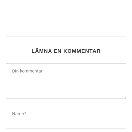
INGEN RESA BLEV SOM DET VAR TÄNKT, MEN...
29 april, 2025
LÄMNA EN KOMMENTAR