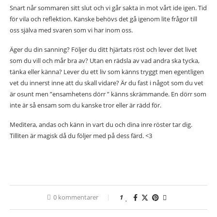
Snart når sommaren sitt slut och vi går sakta in mot vårt ide igen. Tid
för vila och reflektion. Kanske behövs det gå igenom lite frågor till
oss själva med svaren som vi har inom oss.
Äger du din sanning? Följer du ditt hjärtats röst och lever det livet
som du vill och mår bra av? Utan en rädsla av vad andra ska tycka,
tänka eller känna? Lever du ett liv som känns tryggt men egentligen
vet du innerst inne att du skall vidare? Är du fast i något som du vet
är osunt men ”ensamhetens dörr ” känns skrämmande. En dörr som
inte är så ensam som du kanske tror eller är rädd för.
Meditera, andas och känn in vart du och dina inre röster tar dig.
Tilliten är magisk då du följer med på dess färd. <3
0 kommentarer
1