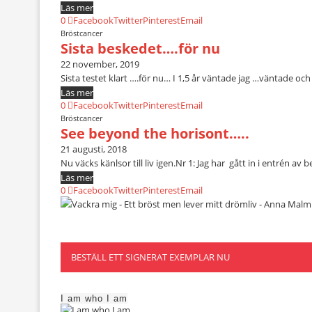
Läs mer
0
Facebook
Twitter
Pinterest
Email
Bröstcancer
Sista beskedet….för nu
22 november, 2019
Sista testet klart ….för nu… I 1,5 år väntade jag …väntade oc
Läs mer
0
Facebook
Twitter
Pinterest
Email
Bröstcancer
See beyond the horisont…..
21 augusti, 2018
Nu väcks känlsor till liv igen.Nr 1: Jag har gått in i entrén 
Läs mer
0
Facebook
Twitter
Pinterest
Email
BESTÄLL ETT SIGNERAT EXEMPLAR NU
I am who I am