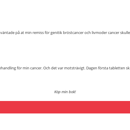
h väntade på at min remiss för genitik bröstcancer och livmoder cancer skulle
av behandling för min cancer. Och det var motsträvigt. Dagen första tabletten 
Köp min bok!