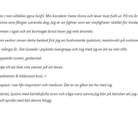
 i min alldeles egna livsfil. Min karaktär heter Anna och lever livet fullt ut. På tre å
inna som fångar varenda dag. Jag är en fighter som ser möjligheter istället för hin
imten i ögat och ett borttaget bröst lever jag mitt drömliv.
Fem veckor innan detta besked fick jag en livshotande sjukdom, mastiondit på ovänta
 många år. Det slutade i psykiskt övergrepp och tog med sig en bit av min tillit.
upptäckt tumör, godartad.
 till att livet inte väntar på att levas.
 meditation & hälsosam kost. >
erapeut, raw life inspiratör och medium. Det är en gåva att ha med sig.
 hjärtat, lyssna med kärleksfulla öron och våga vara sanna.Jag bär på känslan att jag ä
 vill sprida med bla denna blogg.