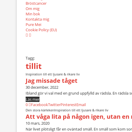
Bröstcancer
Om mig
Min bok
Kontakta mig
Pure Mei
Cookie Policy (EU)
Tagg:
tillit
Inspiration till ett ljusare & rikare liv
Jag missade tåget
30 december, 2022
Ibland gör vi val med en grund uppfylld av rädsla. En rädsla s
Läs mer
0
Facebook
Twitter
Pinterest
Email
Den stora kärleken
Inspiration till ett ljusare & rikare liv
Att våga lita på någon igen, utan en
10 mars, 2020
När livet plötsligt får en oväntad smäll. En smäll som kom som