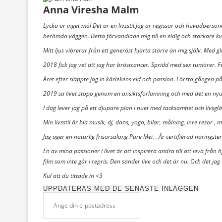
Anna Viresha Malm
Lycka är inget mål Det är en livsstil.Jag är regissör och huvudpersonen
berömda väggen. Detta förvandlade mig till en eldig och starkare kv
Mitt ljus vibrerar från ett generöst hjärta större än mig själv. Med gl
2018 fick jag vet att jag har bröstcancer. Spridd med sex tumörer. 
Året efter släppte jag in kärlekens eld och passion. Första gången på
2019 sa livet stopp genom en ansiktsförlamning och med det en ny
I dag lever jag på ett djupare plan i nuet med tacksamhet och livsglädje
Min livsstil är bla musik, dj, dans, yoga, bilar, målning, inre resor ,
Jag äger en naturlig frisörsalong Pure Mei. . Är certifierad näringst
En av mina passioner i livet är att inspirera andra till att leva från
film som inte går i repris. Den sänder live och det är nu. Och det jag
Kul att du tittade in <3
UPPDATERAS MED DE SENASTE INLÄGGEN