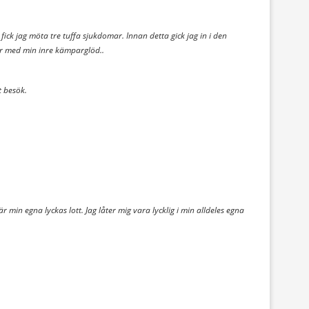
r fick jag möta tre tuffa sjukdomar. Innan detta gick jag in i den
der med min inre kämparglöd..
t besök.
r min egna lyckas lott. Jag låter mig vara lycklig i min alldeles egna