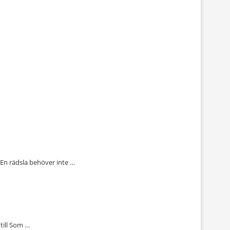
å En rädsla behöver inte …
 till Som …