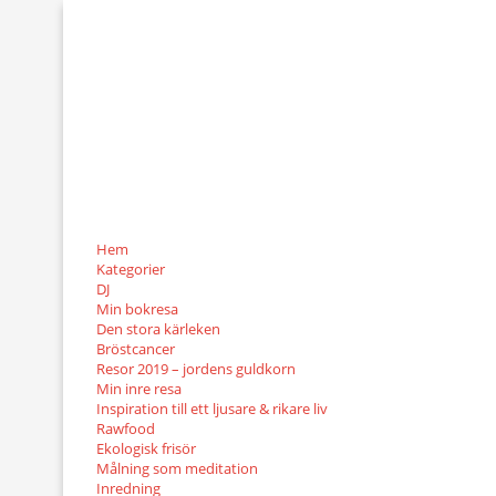
Hem
Kategorier
DJ
Min bokresa
Den stora kärleken
Bröstcancer
Resor 2019 – jordens guldkorn
Min inre resa
Inspiration till ett ljusare & rikare liv
Rawfood
Ekologisk frisör
Målning som meditation
Inredning