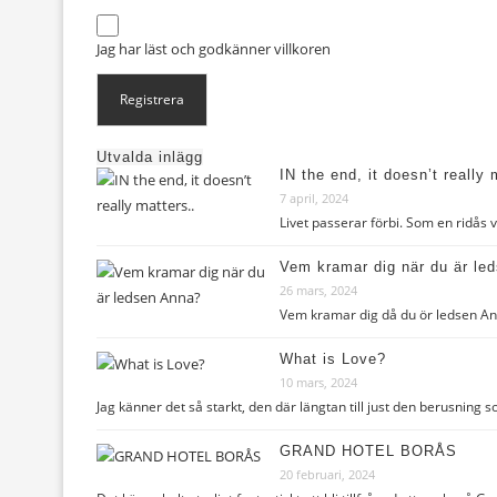
Jag har läst och godkänner
villkoren
Utvalda inlägg
IN the end, it doesn’t really 
7 april, 2024
Livet passerar förbi. Som en ridås
Vem kramar dig när du är le
26 mars, 2024
Vem kramar dig då du ör ledsen Ann
What is Love?
10 mars, 2024
Jag känner det så starkt, den där längtan till just den berusnin
GRAND HOTEL BORÅS
20 februari, 2024