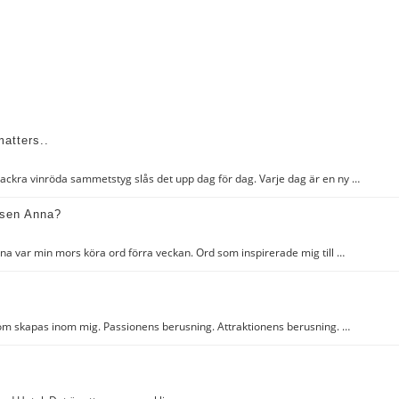
matters..
 vackra vinröda sammetstyg slås det upp dag för dag. Varje dag är en ny …
dsen Anna?
a var min mors köra ord förra veckan. Ord som inspirerade mig till …
g som skapas inom mig. Passionens berusning. Attraktionens berusning. …