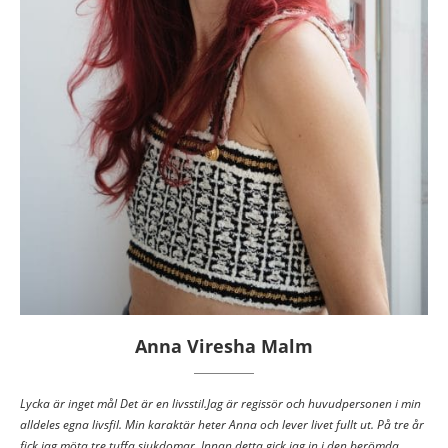
Anna Viresha Malm
Lycka är inget mål Det är en livsstil.Jag är regissör och huvudpersonen i min
alldeles egna livsfil. Min karaktär heter Anna och lever livet fullt ut. På tre år
fick jag möta tre tuffa sjukdomar. Innan detta gick jag in i den berömda