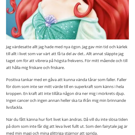
Jag värdesatte allt jag hade med nya ögon. Jag gav min tid och kärlek
till allt i livet som var värt att få ta del av det.. Allt annat släppte jag
taget om för att vibrera på högsta frekvens. För mitt mående och till
att hålla mig friskare och friskare.
Positiva tankar med en gåva att kunna vända tårar som faller. Faller
för dom som inte ser mitt värde till en superkraft som känns i hela
kroppen. En kraft att inte tillåta någon dra ner mig i mörkrets djup.
Ingen cancer och ingen annan heller ska ta ifrån mig min brinnande
livsfackla.
När du fått känna hur fort livet kan ändras. Då vill du inte slösa tiden
på dom som inte får dig att leva livet fullt ut. Som den fairytale jag är
med min magi och mina glittriga stjärnor att sprida.