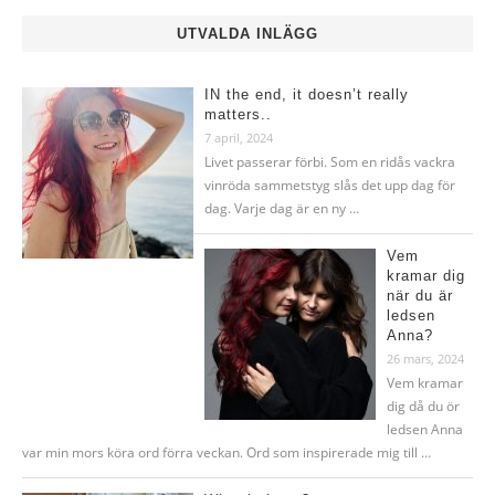
UTVALDA INLÄGG
IN the end, it doesn’t really
matters..
7 april, 2024
Livet passerar förbi. Som en ridås vackra
vinröda sammetstyg slås det upp dag för
dag. Varje dag är en ny …
Vem
kramar dig
när du är
ledsen
Anna?
26 mars, 2024
Vem kramar
dig då du ör
ledsen Anna
var min mors köra ord förra veckan. Ord som inspirerade mig till …