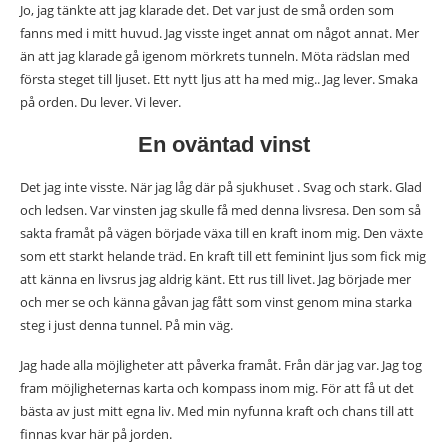
Jo, jag tänkte att jag klarade det. Det var just de små orden som
fanns med i mitt huvud. Jag visste inget annat om något annat. Mer
än att jag klarade gå igenom mörkrets tunneln. Möta rädslan med
första steget till ljuset. Ett nytt ljus att ha med mig.. Jag lever. Smaka
på orden. Du lever. Vi lever.
En oväntad vinst
Det jag inte visste. När jag låg där på sjukhuset . Svag och stark. Glad
och ledsen. Var vinsten jag skulle få med denna livsresa. Den som så
sakta framåt på vägen började växa till en kraft inom mig. Den växte
som ett starkt helande träd. En kraft till ett feminint ljus som fick mig
att känna en livsrus jag aldrig känt. Ett rus till livet. Jag började mer
och mer se och känna gåvan jag fått som vinst genom mina starka
steg i just denna tunnel. På min väg.
Jag hade alla möjligheter att påverka framåt. Från där jag var. Jag tog
fram möjligheternas karta och kompass inom mig. För att få ut det
bästa av just mitt egna liv. Med min nyfunna kraft och chans till att
finnas kvar här på jorden.