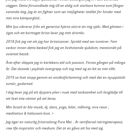
väggen. Detta förvandlade mig till en eldig och starkare kvinna som fångar
varenda dag. Jag är en fighter som ser möjligheter istället för hinder med
min inre kämparglöd..
Mitt ljus vibrerar från ett generöst hjärta större än mig själv. Med glimten i
ögat och ett borttaget bröst lever jag mitt drömliv.
2018 fick jag vet att jag har bröstcancer. Spridd med sex tumörer. Fem
veckor innan detta besked fick jag en livshotande sjukdom, mastiondit på
oväntat besök.
Året efter släppte jag in kärlekens eld och passion. Första gången på många
år. Det slutade i psykiskt övergrepp och tog med sig en bit av min tillit.
2019 sa livet stopp genom en ansiktsförlamning och med det en nyupptäckt
tumör, godartad.
I dag lever jag på ett djupare plan i nuet med tacksamhet och livsglädje till
att livet inte väntar på att levas.
Min livsstil är bla musik, dj, dans, yoga, bilar, målning, inre resor ,
meditation & hälsosam kost. >
Jag äger en naturlig frisörsalong Pure Mei. . Är certifierad näringsterapeut,
raw life inspiratör och medium. Det är en gåva att ha med sig.