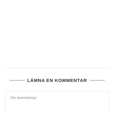
22/2 MY DAY – MY BIRTHDAY
23 februari, 2026
LÄMNA EN KOMMENTAR