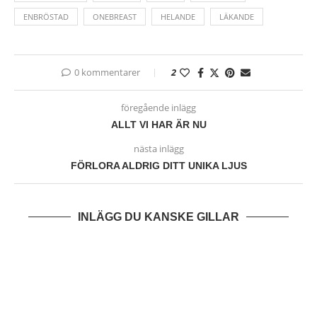
ENBRÖSTAD
ONEBREAST
HELANDE
LÄKANDE
0 kommentarer
2
föregående inlägg
ALLT VI HAR ÄR NU
nästa inlägg
FÖRLORA ALDRIG DITT UNIKA LJUS
INLÄGG DU KANSKE GILLAR