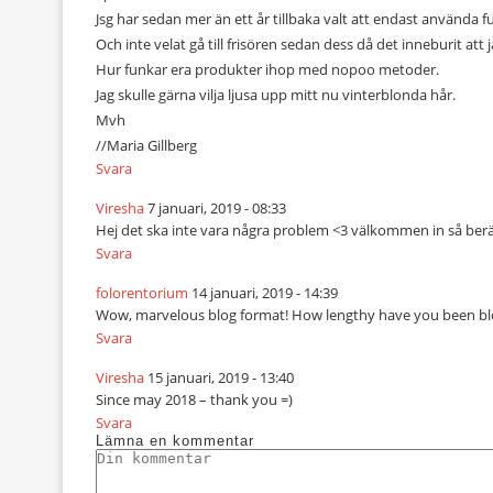
Jsg har sedan mer än ett år tillbaka valt att endast använda fu
Och inte velat gå till frisören sedan dess då det inneburit at
Hur funkar era produkter ihop med nopoo metoder.
Jag skulle gärna vilja ljusa upp mitt nu vinterblonda hår.
Mvh
//Maria Gillberg
Svara
Viresha
7 januari, 2019 - 08:33
Hej det ska inte vara några problem <3 välkommen in så berä
Svara
folorentorium
14 januari, 2019 - 14:39
Wow, marvelous blog format! How lengthy have you been bloggi
Svara
Viresha
15 januari, 2019 - 13:40
Since may 2018 – thank you =)
Svara
Lämna en kommentar