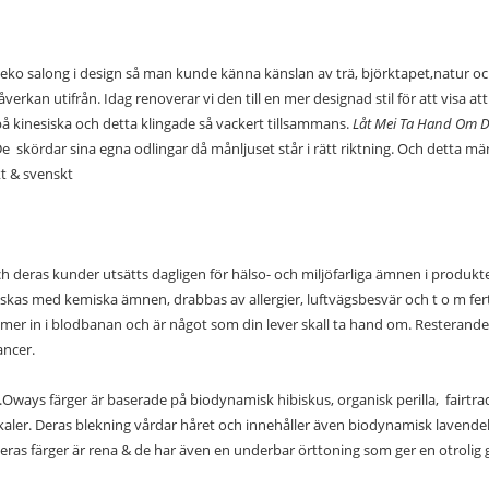
eko salong i design så man kunde känna känslan av trä, björktapet,natur och l
erkan utifrån. Idag renoverar vi den till en mer designad stil för att visa a
på kinesiska och detta klingade så vackert tillsammans.
Låt Mei Ta Hand Om D
De
skördar sina egna odlingar då månljuset står i rätt riktning. Och detta märke
kt & svenskt
ch deras kunder utsätts dagligen för hälso- och miljöfarliga ämnen i produ
andskas med kemiska ämnen, drabbas av allergier, luftvägsbesvär och t o m fert
er in i blodbanan och är något som din lever skall ta hand om. Resterande
ancer.
Oways färger är baserade på biodynamisk hibiskus, organisk perilla,
fairtra
kaler. Deras blekning vårdar håret och innehåller även biodynamisk lavendel
deras färger är rena & de har även en underbar örttoning som ger en otrolig 