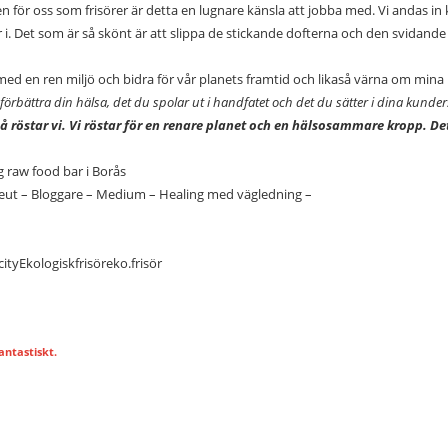
n för oss som frisörer är detta en lugnare känsla att jobba med. Vi andas in
i.
Det som är så skönt är att slippa de stickande dofterna och den svidand
nre med en ren miljö och bidra för vår planets framtid och likaså värna om mina
 förbättra din hälsa, det du spolar ut i handfatet och det du sätter i dina kunde
så röstar vi. Vi röstar för en renare planet och en hälsosammare kropp. Det
 raw food bar i Borås
rapeut – Bloggare – Medium – Healing med vägledning –
city
Ekologiskfrisör
eko.frisör
antastiskt.