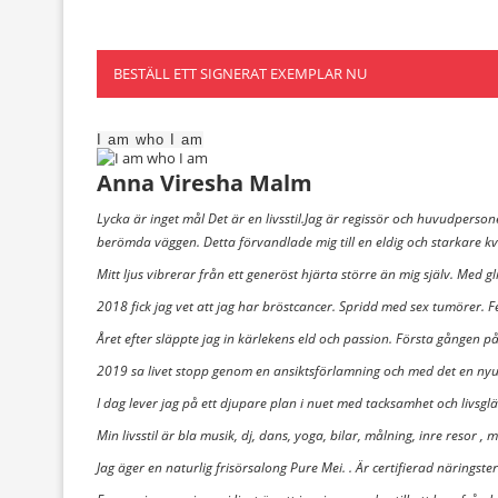
BESTÄLL ETT SIGNERAT EXEMPLAR NU
I am who I am
Anna Viresha Malm
Lycka är inget mål Det är en livsstil.Jag är regissör och huvudpersonen
berömda väggen. Detta förvandlade mig till en eldig och starkare kv
Mitt ljus vibrerar från ett generöst hjärta större än mig själv. Med gl
2018 fick jag vet att jag har bröstcancer. Spridd med sex tumörer. 
Året efter släppte jag in kärlekens eld och passion. Första gången på
2019 sa livet stopp genom en ansiktsförlamning och med det en ny
I dag lever jag på ett djupare plan i nuet med tacksamhet och livsglädje
Min livsstil är bla musik, dj, dans, yoga, bilar, målning, inre resor ,
Jag äger en naturlig frisörsalong Pure Mei. . Är certifierad näringst