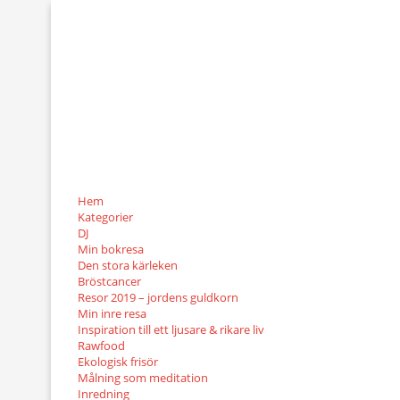
Hem
Kategorier
DJ
Min bokresa
Den stora kärleken
Bröstcancer
Resor 2019 – jordens guldkorn
Min inre resa
Inspiration till ett ljusare & rikare liv
Rawfood
Ekologisk frisör
Målning som meditation
Inredning