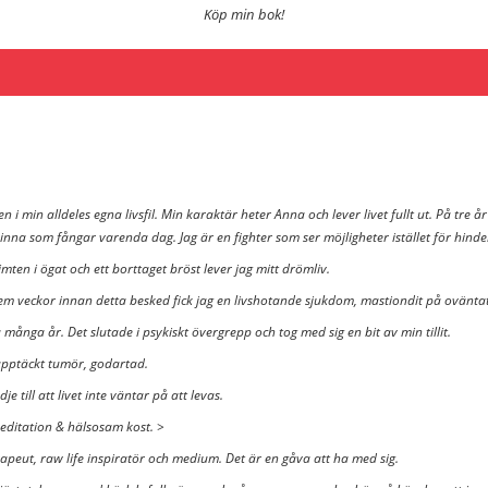
Köp min bok!
 i min alldeles egna livsfil. Min karaktär heter Anna och lever livet fullt ut. På tre å
inna som fångar varenda dag. Jag är en fighter som ser möjligheter istället för hin
imten i ögat och ett borttaget bröst lever jag mitt drömliv.
Fem veckor innan detta besked fick jag en livshotande sjukdom, mastiondit på ovänta
 många år. Det slutade i psykiskt övergrepp och tog med sig en bit av min tillit.
upptäckt tumör, godartad.
 till att livet inte väntar på att levas.
 meditation & hälsosam kost. >
erapeut, raw life inspiratör och medium. Det är en gåva att ha med sig.