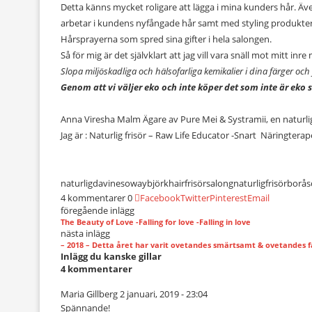
Detta känns mycket roligare att lägga i mina kunders hår. Äve
arbetar i kundens nyfångade hår samt med styling produkter 
Hårsprayerna som spred sina gifter i hela salongen.
Så för mig är det självklart att jag vill vara snäll mot mitt i
Slopa miljöskadliga och hälsofarliga kemikalier i dina färger och
Genom att vi väljer eko och inte köper det som inte är eko 
Anna Viresha Malm Ägare av Pure Mei & Systramii, en naturlig
Jag är : Naturlig frisör – Raw Life Educator -Snart Näringte
naturlig
davines
oway
björkhair
frisörsalong
naturligfrisör
borås
4 kommentarer
0
Facebook
Twitter
Pinterest
Email
föregående inlägg
The Beauty of Love -Falling for love -Falling in love
nästa inlägg
– 2018 – Detta året har varit ovetandes smärtsamt & ovetandes f
Inlägg du kanske gillar
4 kommentarer
Maria Gillberg
2 januari, 2019 - 23:04
Spännande!