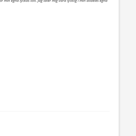
r min egna lyckas lott. Jag låter mig vara lycklig i min alldeles egna