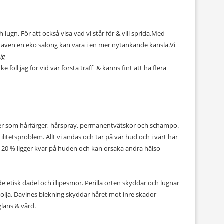
ugn. För att också visa vad vi står för & vill sprida.Med
tt även en eko salong kan vara i en mer nytänkande känsla.Vi
ig
 föll jag för vid vår första träff & känns fint att ha flera
kter som hårfärger, hårspray, permanentvätskor och schampo.
ilitetsproblem. Allt vi andas och tar på vår hud och i vårt hår
 20 % ligger kvar på huden och kan orsaka andra hälso-
de etisk dadel och illipesmör. Perilla örten skyddar och lugnar
olja. Davines blekning skyddar håret mot inre skador
glans & vård.