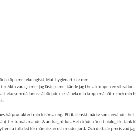
t börja köpa mer ekologiskt. Mat, hygienartiklar mm
x Äkta vara. Ju mer jag läste ju mer kände jag i hela kroppen en vibration.
allt eko som då fanns så började också hela min kropp må bättre och min hy 
ck.
s hårprodukter i min frisörsalong.
Ett italienskt märke som använder helt n
) tex tomat, mandel & andra grödor.. Hela tråden är ett biologiskt tänk fö
 yttersta i alla led för människan och moder jord.
Och detta är precis vad jag 