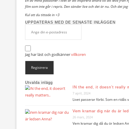
En av mina passioner i livet är att inspirera andra till att leva från
film som inte går i repris. Den sänder live och det är nu. Och det jag
Kul att du tittade in <3
UPPDATERAS MED DE SENASTE INLÄGGEN
Jag har läst och godkänner
villkoren
Utvalda inlägg
IN the end, it doesn’t really 
7 april, 2024
Livet passerar förbi. Som en ridås
Vem kramar dig när du är le
26 mars, 2024
Vem kramar dig då du ör ledsen Ann