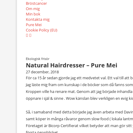
Bröstcancer
Om mig
Min bok
Kontakta mig
Pure Mei
Cookie Policy (EU)
Ekologisk frisör
Natural Hairdresser – Pure Mei
27 december, 2018
För ca 15 år sedan gjorde jag ett medvetet val. Ett val till at
Jag läste mig fram om kunskap i de böcker som då fanns som te
Kroppen ville ha renare mat. Genom att jag började inhandla 
öppnare i själ & sinne . Wow känslan blev verkligen en evig ki
Så, i samaband med detta började jag även arbeta med Davine
samt köper in många råvaror genom slow food ( lokala lantmän
Företaget är Bicorp Certifierat vilket betyder att man gör sitt
första ögonblicket.