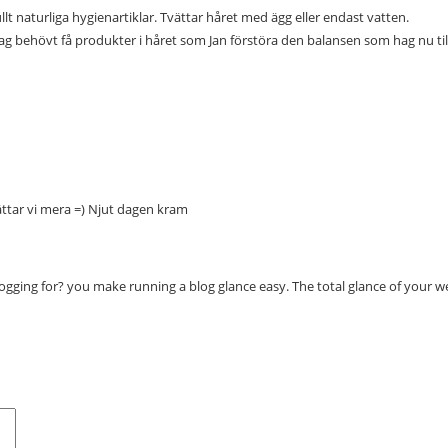
llt naturliga hygienartiklar. Tvättar håret med ägg eller endast vatten.
t jag behövt få produkter i håret som Jan förstöra den balansen som hag nu ti
ttar vi mera =) Njut dagen kram
ng for? you make running a blog glance easy. The total glance of your webs