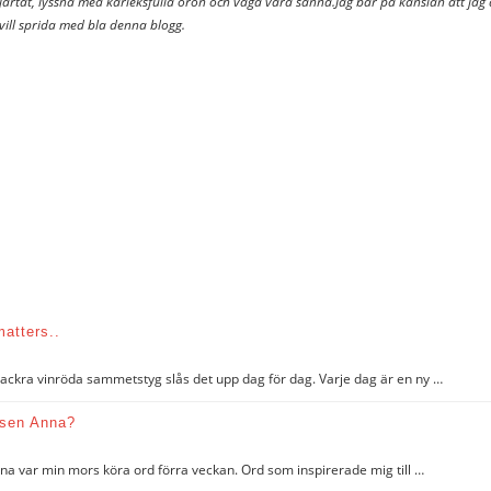
 hjärtat, lyssna med kärleksfulla öron och våga vara sanna.Jag bär på känslan att jag ä
 vill sprida med bla denna blogg.
matters..
 vackra vinröda sammetstyg slås det upp dag för dag. Varje dag är en ny …
dsen Anna?
a var min mors köra ord förra veckan. Ord som inspirerade mig till …