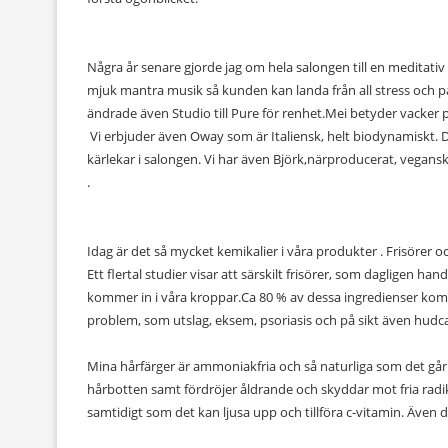
Några år senare gjorde jag om hela salongen till en meditativ 
mjuk mantra musik så kunden kan landa från all stress och påv
ändrade även Studio till Pure för renhet.Mei betyder vacker 
Vi erbjuder även Oway som är Italiensk, helt biodynamiskt. 
kärlekar i salongen. Vi har även Björk,närproducerat, vegans
.
Idag är det så mycket kemikalier i våra produkter .
Frisörer o
Ett flertal studier visar att särskilt frisörer, som dagligen h
kommer in i våra kroppar.Ca 80 % av dessa ingredienser komm
problem, som utslag, eksem, psoriasis och på sikt även hudc
Mina hårfärger är ammoniakfria och så naturliga som det går.
hårbotten samt fördröjer åldrande och skyddar mot fria radi
samtidigt som det kan ljusa upp och tillföra c-vitamin. Även 