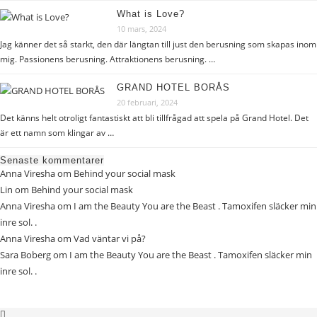
What is Love?
10 mars, 2024
Jag känner det så starkt, den där längtan till just den berusning som skapas inom
mig. Passionens berusning. Attraktionens berusning. …
GRAND HOTEL BORÅS
20 februari, 2024
Det känns helt otroligt fantastiskt att bli tillfrågad att spela på Grand Hotel. Det
är ett namn som klingar av …
Senaste kommentarer
Anna Viresha
om
Behind your social mask
Lin
om
Behind your social mask
Anna Viresha
om
I am the Beauty You are the Beast . Tamoxifen släcker min
inre sol. .
Anna Viresha
om
Vad väntar vi på?
Sara Boberg
om
I am the Beauty You are the Beast . Tamoxifen släcker min
inre sol. .