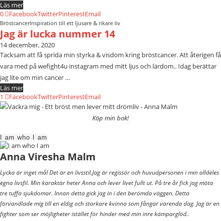
Läs mer
0
Facebook
Twitter
Pinterest
Email
Bröstcancer
Inspiration till ett ljusare & rikare liv
Jag är lucka nummer 14
14 december, 2020
Tacksam att få sprida min styrka & visdom kring bröstcancer. Att återigen få
vara med på wefight4u instagram med mitt ljus och lärdom.. Idag berättar
jag lite om min cancer …
Läs mer
1
Facebook
Twitter
Pinterest
Email
Köp min bok!
I am who I am
Anna Viresha Malm
Lycka är inget mål Det är en livsstil.Jag är regissör och huvudpersonen i min alldeles
egna livsfil. Min karaktär heter Anna och lever livet fullt ut. På tre år fick jag möta
tre tuffa sjukdomar. Innan detta gick jag in i den berömda väggen. Detta
förvandlade mig till en eldig och starkare kvinna som fångar varenda dag. Jag är en
fighter som ser möjligheter istället för hinder med min inre kämparglöd..