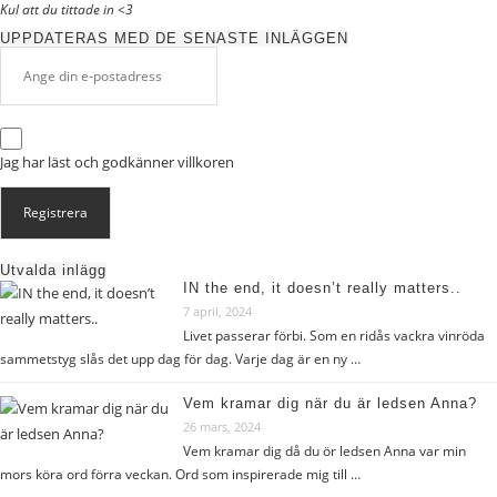
Kul att du tittade in <3
UPPDATERAS MED DE SENASTE INLÄGGEN
Jag har läst och godkänner
villkoren
Utvalda inlägg
IN the end, it doesn’t really matters..
7 april, 2024
Livet passerar förbi. Som en ridås vackra vinröda
sammetstyg slås det upp dag för dag. Varje dag är en ny …
Vem kramar dig när du är ledsen Anna?
26 mars, 2024
Vem kramar dig då du ör ledsen Anna var min
mors köra ord förra veckan. Ord som inspirerade mig till …