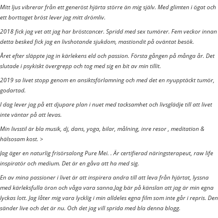
Mitt ljus vibrerar från ett generöst hjärta större än mig själv. Med glimten i ögat och
ett borttaget bröst lever jag mitt drömliv.
2018 fick jag vet att jag har bröstcancer. Spridd med sex tumörer. Fem veckor innan
detta besked fick jag en livshotande sjukdom, mastiondit på oväntat besök.
Året efter släppte jag in kärlekens eld och passion. Första gången på många år. Det
slutade i psykiskt övergrepp och tog med sig en bit av min tillit.
2019 sa livet stopp genom en ansiktsförlamning och med det en nyupptäckt tumör,
godartad.
I dag lever jag på ett djupare plan i nuet med tacksamhet och livsglädje till att livet
inte väntar på att levas.
Min livsstil är bla musik, dj, dans, yoga, bilar, målning, inre resor , meditation &
hälsosam kost. >
Jag äger en naturlig frisörsalong Pure Mei. . Är certifierad näringsterapeut, raw life
inspiratör och medium. Det är en gåva att ha med sig.
En av mina passioner i livet är att inspirera andra till att leva från hjärtat, lyssna
med kärleksfulla öron och våga vara sanna.Jag bär på känslan att jag är min egna
lyckas lott. Jag låter mig vara lycklig i min alldeles egna film som inte går i repris. Den
sänder live och det är nu. Och det jag vill sprida med bla denna blogg.