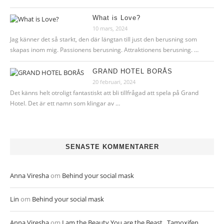
What is Love?
10 mars, 2024
Jag känner det så starkt, den där längtan till just den berusning som
skapas inom mig. Passionens berusning. Attraktionens berusning. …
GRAND HOTEL BORÅS
20 februari, 2024
Det känns helt otroligt fantastiskt att bli tillfrågad att spela på Grand
Hotel. Det är ett namn som klingar av …
SENASTE KOMMENTARER
Anna Viresha
om
Behind your social mask
Lin
om
Behind your social mask
Anna Viresha
om
I am the Beauty You are the Beast . Tamoxifen