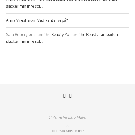
släcker min inre sol. .
Anna Viresha
om
Vad väntar vi på?
Sara Boberg
om
I am the Beauty You are the Beast . Tamoxifen
släcker min inre sol. .
@ Anna Viresha Malm
TILL SIDANS TOPP