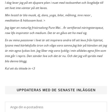
I dag lever jag på ett djupare plan i nuet med tacksamhet och livsglädje till
att livet inte väntar på att levas.
Min livsstil är bla musik, dj, dans, yoga, bilar, målning, inre resor ,
meditation & hälsosam kost. >
Jag äger en naturlig frisörsalong Pure Mei. . Är certifierad näringsterapeut,
raw life inspiratör och medium. Det är en gåva att ha med sig.
En av mina passioner i livet är att inspirera andra till att leva från hjärtat,
lyssna med kärleksfulla öron och våga vara sanna.Jag bär på känslan att jag
är min egna lyckas lott. Jag låter mig vara lycklig i min alldeles egna film som
inte går i repris. Den sänder live och det är nu. Och det jag vill sprida med
bla denna blogg.
Kul att du tittade in <3
UPPDATERAS MED DE SENASTE INLÄGGEN