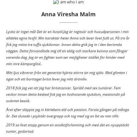
Anna Viresha Malm
Lycka är inget mål Det är en livsstil.Jag är regissör och huvudpersonen i min
alldeles egna livsfil. Min karaktär heter Anna och lever livet fullt ut. På tre år
fick jag möta tre tuffa sjukdomar. Innan detta gick jag in i den berömda
väggen. Detta förvandlade mig till en eldig och starkare kvinna som fångar
varenda dag. Jag är en fighter som ser möjligheter istället för hinder med
min inre kämparglöd..
Mitt ljus vibrerar från ett generöst hjärta större än mig själv. Med glimten i
ögat och ett borttaget bröst lever jag mitt drömliv.
2018 fick jag vet att jag har bröstcancer. Spridd med sex tumörer. Fem
veckor innan detta besked fick jag en livshotande sjukdom, mastiondit på
oväntat besök.
Året efter släppte jag in kärlekens eld och passion. Första gången på många
år. Det slutade i psykiskt övergrepp och tog med sig en bit av min tillit.
2019 sa livet stopp genom en ansiktsförlamning och med det en nyupptäckt
tumör, godartad.