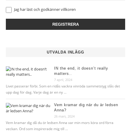
Jag har läst och godkänner
villkoren
UTVALDA INLÄGG
IN the end, it doesn’t really
matters..
7 april, 2024
Livet passerar förbi. Som en ridås vackra vinröda sammetstyg slås det
upp dag för dag. Varje dag är en ny …
Vem kramar dig när du är ledsen
Anna?
26 mars, 2024
Vem kramar dig då du ör ledsen Anna var min mors köra ord förra
veckan. Ord som inspirerade mig till …