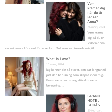
Vem
kramar dig
när du är
ledsen
Anna?
26 mars, 2024
Vem kramar
dig då du ör
ledsen Anna
var min mors köra ord förra veckan. Ord som inspirerade mig till …
What is Love?
10 mars, 2024
Jag känner det så starkt, den där längtan till
just den berusning som skapas inom mig.
Passionens berusning. Attraktionens
berusning. …
GRAND
HOTEL
BORÅS
20 februari,