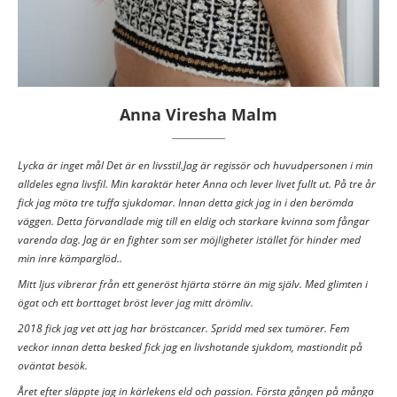
Anna Viresha Malm
Lycka är inget mål Det är en livsstil.Jag är regissör och huvudpersonen i min
alldeles egna livsfil. Min karaktär heter Anna och lever livet fullt ut. På tre år
fick jag möta tre tuffa sjukdomar. Innan detta gick jag in i den berömda
väggen. Detta förvandlade mig till en eldig och starkare kvinna som fångar
varenda dag. Jag är en fighter som ser möjligheter istället för hinder med
min inre kämparglöd..
Mitt ljus vibrerar från ett generöst hjärta större än mig själv. Med glimten i
ögat och ett borttaget bröst lever jag mitt drömliv.
2018 fick jag vet att jag har bröstcancer. Spridd med sex tumörer. Fem
veckor innan detta besked fick jag en livshotande sjukdom, mastiondit på
oväntat besök.
Året efter släppte jag in kärlekens eld och passion. Första gången på många