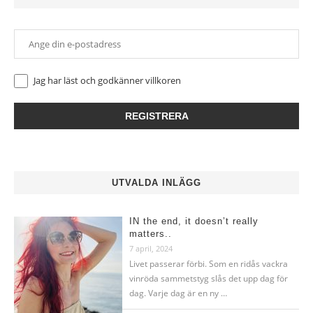
Jag har läst och godkänner
villkoren
UTVALDA INLÄGG
IN the end, it doesn’t really
matters..
7 april, 2024
Livet passerar förbi. Som en ridås vackra
vinröda sammetstyg slås det upp dag för
dag. Varje dag är en ny …