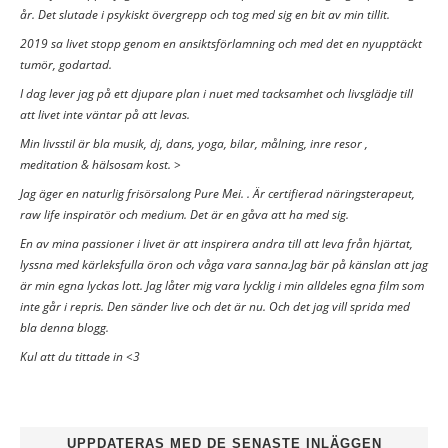
år. Det slutade i psykiskt övergrepp och tog med sig en bit av min tillit.
2019 sa livet stopp genom en ansiktsförlamning och med det en nyupptäckt
tumör, godartad.
I dag lever jag på ett djupare plan i nuet med tacksamhet och livsglädje till
att livet inte väntar på att levas.
Min livsstil är bla musik, dj, dans, yoga, bilar, målning, inre resor ,
meditation & hälsosam kost. >
Jag äger en naturlig frisörsalong Pure Mei. . Är certifierad näringsterapeut,
raw life inspiratör och medium. Det är en gåva att ha med sig.
En av mina passioner i livet är att inspirera andra till att leva från hjärtat,
lyssna med kärleksfulla öron och våga vara sanna.Jag bär på känslan att jag
är min egna lyckas lott. Jag låter mig vara lycklig i min alldeles egna film som
inte går i repris. Den sänder live och det är nu. Och det jag vill sprida med
bla denna blogg.
Kul att du tittade in <3
UPPDATERAS MED DE SENASTE INLÄGGEN