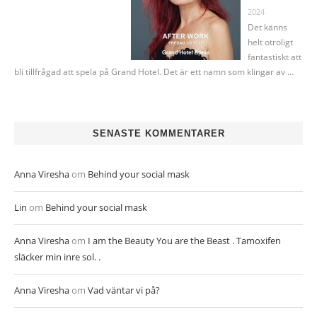
2024
Det känns
helt otroligt
fantastiskt att
bli tillfrågad att spela på Grand Hotel. Det är ett namn som klingar av …
SENASTE KOMMENTARER
Anna Viresha
om
Behind your social mask
Lin
om
Behind your social mask
Anna Viresha
om
I am the Beauty You are the Beast . Tamoxifen
släcker min inre sol. .
Anna Viresha
om
Vad väntar vi på?