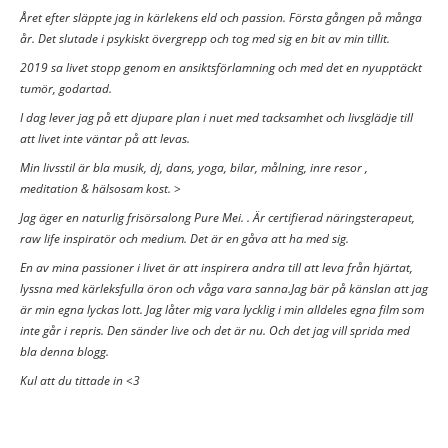
Året efter släppte jag in kärlekens eld och passion. Första gången på många
år. Det slutade i psykiskt övergrepp och tog med sig en bit av min tillit.
2019 sa livet stopp genom en ansiktsförlamning och med det en nyupptäckt
tumör, godartad.
I dag lever jag på ett djupare plan i nuet med tacksamhet och livsglädje till
att livet inte väntar på att levas.
Min livsstil är bla musik, dj, dans, yoga, bilar, målning, inre resor ,
meditation & hälsosam kost. >
Jag äger en naturlig frisörsalong Pure Mei. . Är certifierad näringsterapeut,
raw life inspiratör och medium. Det är en gåva att ha med sig.
En av mina passioner i livet är att inspirera andra till att leva från hjärtat,
lyssna med kärleksfulla öron och våga vara sanna.Jag bär på känslan att jag
är min egna lyckas lott. Jag låter mig vara lycklig i min alldeles egna film som
inte går i repris. Den sänder live och det är nu. Och det jag vill sprida med
bla denna blogg.
Kul att du tittade in <3