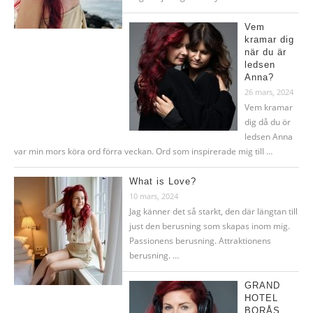
Vem
kramar dig
när du är
ledsen
Anna?
26 mars, 2024
Vem kramar
dig då du ör
ledsen Anna
var min mors köra ord förra veckan. Ord som inspirerade mig till …
What is Love?
10 mars, 2024
Jag känner det så starkt, den där längtan till
just den berusning som skapas inom mig.
Passionens berusning. Attraktionens
berusning. …
GRAND
HOTEL
BORÅS