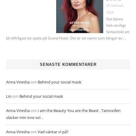
20 februari,
2024
Det känns
helt otroligt
fantastiskt att
bli tillfrågad att spela på Grand Hotel. Det är ett namn som klingar av …
SENASTE KOMMENTARER
Anna Viresha
om
Behind your social mask
Lin
om
Behind your social mask
Anna Viresha
om
I am the Beauty You are the Beast . Tamoxifen
släcker min inre sol. .
Anna Viresha
om
Vad väntar vi på?