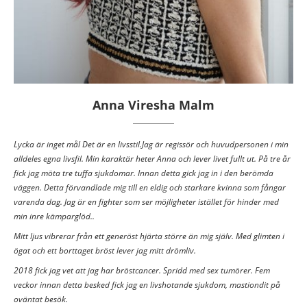
Anna Viresha Malm
Lycka är inget mål Det är en livsstil.Jag är regissör och huvudpersonen i min
alldeles egna livsfil. Min karaktär heter Anna och lever livet fullt ut. På tre år
fick jag möta tre tuffa sjukdomar. Innan detta gick jag in i den berömda
väggen. Detta förvandlade mig till en eldig och starkare kvinna som fångar
varenda dag. Jag är en fighter som ser möjligheter istället för hinder med
min inre kämparglöd..
Mitt ljus vibrerar från ett generöst hjärta större än mig själv. Med glimten i
ögat och ett borttaget bröst lever jag mitt drömliv.
2018 fick jag vet att jag har bröstcancer. Spridd med sex tumörer. Fem
veckor innan detta besked fick jag en livshotande sjukdom, mastiondit på
oväntat besök.