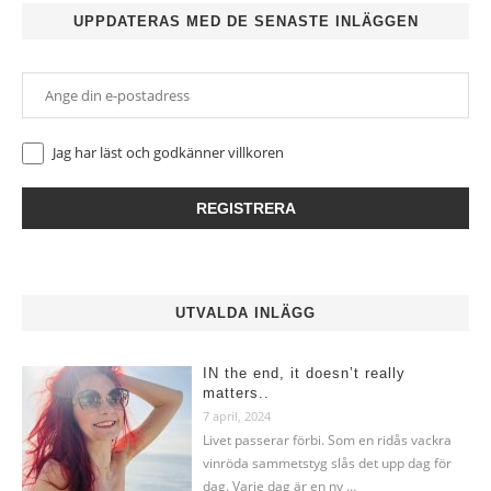
UPPDATERAS MED DE SENASTE INLÄGGEN
Jag har läst och godkänner
villkoren
UTVALDA INLÄGG
IN the end, it doesn’t really
matters..
7 april, 2024
Livet passerar förbi. Som en ridås vackra
vinröda sammetstyg slås det upp dag för
dag. Varje dag är en ny …