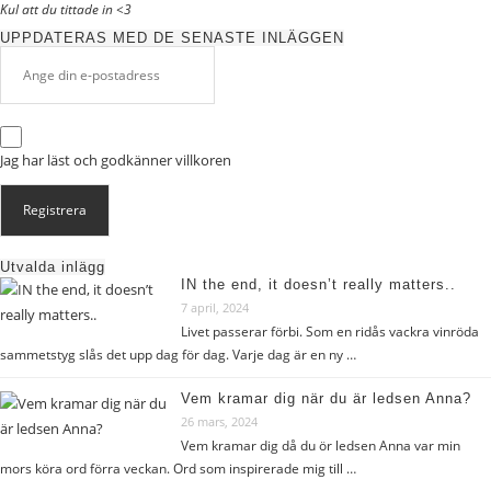
Kul att du tittade in <3
UPPDATERAS MED DE SENASTE INLÄGGEN
Jag har läst och godkänner
villkoren
Utvalda inlägg
IN the end, it doesn’t really matters..
7 april, 2024
Livet passerar förbi. Som en ridås vackra vinröda
sammetstyg slås det upp dag för dag. Varje dag är en ny …
Vem kramar dig när du är ledsen Anna?
26 mars, 2024
Vem kramar dig då du ör ledsen Anna var min
mors köra ord förra veckan. Ord som inspirerade mig till …