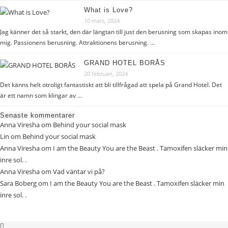
What is Love?
10 mars, 2024
Jag känner det så starkt, den där längtan till just den berusning som skapas inom
mig. Passionens berusning. Attraktionens berusning. …
GRAND HOTEL BORÅS
20 februari, 2024
Det känns helt otroligt fantastiskt att bli tillfrågad att spela på Grand Hotel. Det
är ett namn som klingar av …
Senaste kommentarer
Anna Viresha
om
Behind your social mask
Lin
om
Behind your social mask
Anna Viresha
om
I am the Beauty You are the Beast . Tamoxifen släcker min
inre sol. .
Anna Viresha
om
Vad väntar vi på?
Sara Boberg
om
I am the Beauty You are the Beast . Tamoxifen släcker min
inre sol. .