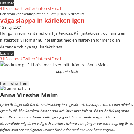
Läs mer
4
Facebook
Twitter
Pinterest
Email
Den stora kärleken
Inspiration till ett ljusare & rikare liv
Våga släppa in kärleken igen
13 maj, 2021
Hur gör vi som varit med om hjärtekross. På hjärtekross….och ännu en
hjätekross. Vi som ännu inte landat med en hjärtevän för mer tid än
dejtande och nya tag i kärlekslivets …
Läs mer
3
Facebook
Twitter
Pinterest
Email
Köp min bok!
I am who I am
Anna Viresha Malm
Lycka är inget mål Det är en livsstil.Jag är regissör och huvudpersonen i min alldeles
egna livsfil. Min karaktär heter Anna och lever livet fullt ut. På tre år fick jag möta
tre tuffa sjukdomar. Innan detta gick jag in i den berömda väggen. Detta
förvandlade mig till en eldig och starkare kvinna som fångar varenda dag. Jag är en
fighter som ser möjligheter istället för hinder med min inre kämparglöd..