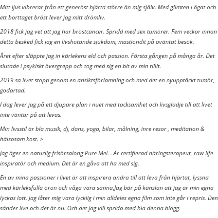
Mitt ljus vibrerar från ett generöst hjärta större än mig själv. Med glimten i ögat och
ett borttaget bröst lever jag mitt drömliv.
2018 fick jag vet att jag har bröstcancer. Spridd med sex tumörer. Fem veckor innan
detta besked fick jag en livshotande sjukdom, mastiondit på oväntat besök.
Året efter släppte jag in kärlekens eld och passion. Första gången på många år. Det
slutade i psykiskt övergrepp och tog med sig en bit av min tillit.
2019 sa livet stopp genom en ansiktsförlamning och med det en nyupptäckt tumör,
godartad.
I dag lever jag på ett djupare plan i nuet med tacksamhet och livsglädje till att livet
inte väntar på att levas.
Min livsstil är bla musik, dj, dans, yoga, bilar, målning, inre resor , meditation &
hälsosam kost. >
Jag äger en naturlig frisörsalong Pure Mei. . Är certifierad näringsterapeut, raw life
inspiratör och medium. Det är en gåva att ha med sig.
En av mina passioner i livet är att inspirera andra till att leva från hjärtat, lyssna
med kärleksfulla öron och våga vara sanna.Jag bär på känslan att jag är min egna
lyckas lott. Jag låter mig vara lycklig i min alldeles egna film som inte går i repris. Den
sänder live och det är nu. Och det jag vill sprida med bla denna blogg.