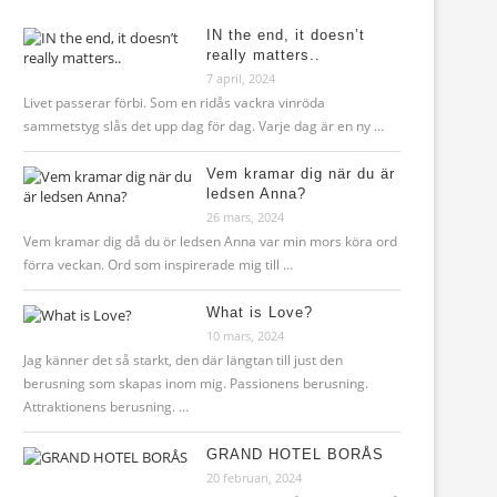
IN the end, it doesn’t
really matters..
7 april, 2024
Livet passerar förbi. Som en ridås vackra vinröda
sammetstyg slås det upp dag för dag. Varje dag är en ny …
Vem kramar dig när du är
ledsen Anna?
26 mars, 2024
Vem kramar dig då du ör ledsen Anna var min mors köra ord
förra veckan. Ord som inspirerade mig till …
What is Love?
10 mars, 2024
Jag känner det så starkt, den där längtan till just den
berusning som skapas inom mig. Passionens berusning.
Attraktionens berusning. …
GRAND HOTEL BORÅS
20 februari, 2024