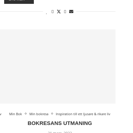
iv
Min Bok
Min bokresa
Inspiration till ett ljusare & rikare liv
BOKRESANS UTMANING
21 mars, 2022