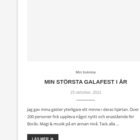
Min bokresa
MIN STÖRSTA GALAFEST I ÅR
25 oktober, 2022
Jag gav mina gäster yterligare ett minne i deras hjärtan. Över
200 personer fick uppleva något nyttt och enastående för
Borås. Magi & musik på en annan nivå. Tack alla …
LÄS MER