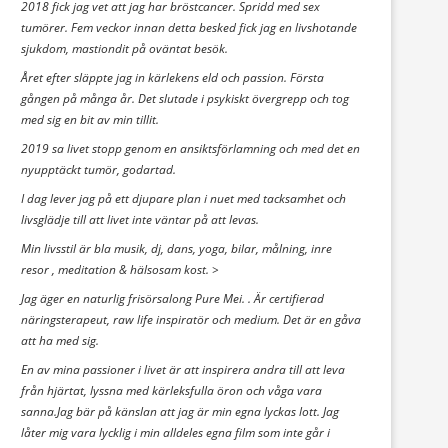
2018 fick jag vet att jag har bröstcancer. Spridd med sex
tumörer. Fem veckor innan detta besked fick jag en livshotande
sjukdom, mastiondit på oväntat besök.
Året efter släppte jag in kärlekens eld och passion. Första
gången på många år. Det slutade i psykiskt övergrepp och tog
med sig en bit av min tillit.
2019 sa livet stopp genom en ansiktsförlamning och med det en
nyupptäckt tumör, godartad.
I dag lever jag på ett djupare plan i nuet med tacksamhet och
livsglädje till att livet inte väntar på att levas.
Min livsstil är bla musik, dj, dans, yoga, bilar, målning, inre
resor , meditation & hälsosam kost. >
Jag äger en naturlig frisörsalong Pure Mei. . Är certifierad
näringsterapeut, raw life inspiratör och medium. Det är en gåva
att ha med sig.
En av mina passioner i livet är att inspirera andra till att leva
från hjärtat, lyssna med kärleksfulla öron och våga vara
sanna.Jag bär på känslan att jag är min egna lyckas lott. Jag
låter mig vara lycklig i min alldeles egna film som inte går i