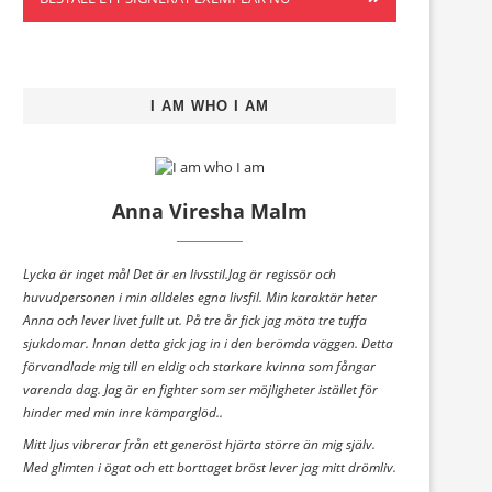
I AM WHO I AM
Anna Viresha Malm
Lycka är inget mål Det är en livsstil.Jag är regissör och
huvudpersonen i min alldeles egna livsfil. Min karaktär heter
Anna och lever livet fullt ut. På tre år fick jag möta tre tuffa
sjukdomar. Innan detta gick jag in i den berömda väggen. Detta
förvandlade mig till en eldig och starkare kvinna som fångar
varenda dag. Jag är en fighter som ser möjligheter istället för
hinder med min inre kämparglöd..
Mitt ljus vibrerar från ett generöst hjärta större än mig själv.
Med glimten i ögat och ett borttaget bröst lever jag mitt drömliv.