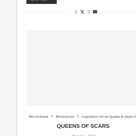
Min bokresa
Bröstcancer
Inspiration till ett ljusare & rikare l
QUEENS OF SCARS
25 mars, 2022