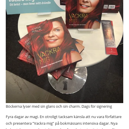
Böckerna lyser med sin glans och sin charm. Dags för signering
Fyra dagar av magi. En otroligt tacksam känsla att nu vara författare
och presentera ”Vackra mig” på bokmässans intensiva dagar. Nya