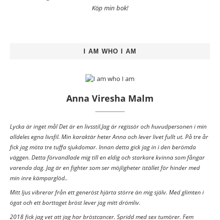
Köp min bok!
I AM WHO I AM
Anna Viresha Malm
Lycka är inget mål Det är en livsstil.Jag är regissör och huvudpersonen i min
alldeles egna livsfil. Min karaktär heter Anna och lever livet fullt ut. På tre år
fick jag möta tre tuffa sjukdomar. Innan detta gick jag in i den berömda
väggen. Detta förvandlade mig till en eldig och starkare kvinna som fångar
varenda dag. Jag är en fighter som ser möjligheter istället för hinder med
min inre kämparglöd..
Mitt ljus vibrerar från ett generöst hjärta större än mig själv. Med glimten i
ögat och ett borttaget bröst lever jag mitt drömliv.
2018 fick jag vet att jag har bröstcancer. Spridd med sex tumörer. Fem