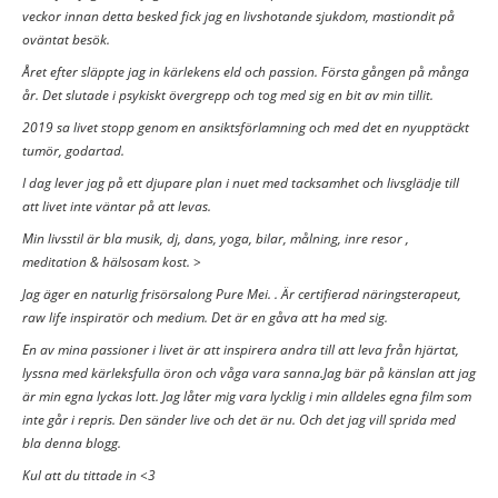
veckor innan detta besked fick jag en livshotande sjukdom, mastiondit på
oväntat besök.
Året efter släppte jag in kärlekens eld och passion. Första gången på många
år. Det slutade i psykiskt övergrepp och tog med sig en bit av min tillit.
2019 sa livet stopp genom en ansiktsförlamning och med det en nyupptäckt
tumör, godartad.
I dag lever jag på ett djupare plan i nuet med tacksamhet och livsglädje till
att livet inte väntar på att levas.
Min livsstil är bla musik, dj, dans, yoga, bilar, målning, inre resor ,
meditation & hälsosam kost. >
Jag äger en naturlig frisörsalong Pure Mei. . Är certifierad näringsterapeut,
raw life inspiratör och medium. Det är en gåva att ha med sig.
En av mina passioner i livet är att inspirera andra till att leva från hjärtat,
lyssna med kärleksfulla öron och våga vara sanna.Jag bär på känslan att jag
är min egna lyckas lott. Jag låter mig vara lycklig i min alldeles egna film som
inte går i repris. Den sänder live och det är nu. Och det jag vill sprida med
bla denna blogg.
Kul att du tittade in <3