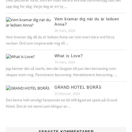
Livet passerar förbi. Som en ridås vackra vinröda sammetstyg slås det
upp dag för dag. Varje dag är en ny …
Vem kramar dig när du är ledsen
Anna?
26 mars, 2024
Vem kramar dig då du ör ledsen Anna var min mors köra ord förra
veckan. Ord som inspirerade mig till …
What is Love?
10 mars, 2024
Jag känner det så starkt, den där längtan till just den berusning som
skapas inom mig. Passionens berusning. Attraktionens berusning. …
GRAND HOTEL BORÅS
20 februari, 2024
Det känns helt otroligt fantastiskt att bli tillfrågad att spela på Grand
Hotel. Det är ett namn som klingar av …
SENASTE KOMMENTARER