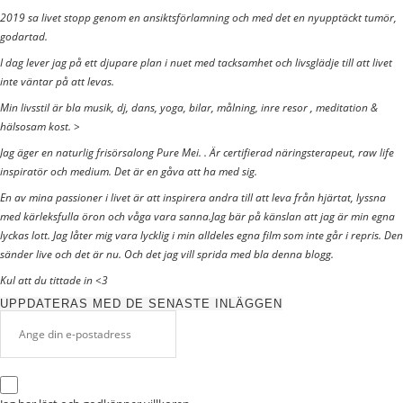
2019 sa livet stopp genom en ansiktsförlamning och med det en nyupptäckt tumör,
godartad.
I dag lever jag på ett djupare plan i nuet med tacksamhet och livsglädje till att livet
inte väntar på att levas.
Min livsstil är bla musik, dj, dans, yoga, bilar, målning, inre resor , meditation &
hälsosam kost. >
Jag äger en naturlig frisörsalong Pure Mei. . Är certifierad näringsterapeut, raw life
inspiratör och medium. Det är en gåva att ha med sig.
En av mina passioner i livet är att inspirera andra till att leva från hjärtat, lyssna
med kärleksfulla öron och våga vara sanna.Jag bär på känslan att jag är min egna
lyckas lott. Jag låter mig vara lycklig i min alldeles egna film som inte går i repris. Den
sänder live och det är nu. Och det jag vill sprida med bla denna blogg.
Kul att du tittade in <3
UPPDATERAS MED DE SENASTE INLÄGGEN