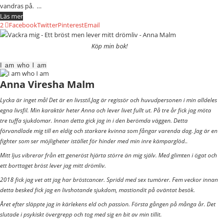
vandras på. …
Läs mer
2
Facebook
Twitter
Pinterest
Email
Köp min bok!
I am who I am
Anna Viresha Malm
Lycka är inget mål Det är en livsstil.Jag är regissör och huvudpersonen i min alldeles
egna livsfil. Min karaktär heter Anna och lever livet fullt ut. På tre år fick jag möta
tre tuffa sjukdomar. Innan detta gick jag in i den berömda väggen. Detta
förvandlade mig till en eldig och starkare kvinna som fångar varenda dag. Jag är en
fighter som ser möjligheter istället för hinder med min inre kämparglöd..
Mitt ljus vibrerar från ett generöst hjärta större än mig själv. Med glimten i ögat och
ett borttaget bröst lever jag mitt drömliv.
2018 fick jag vet att jag har bröstcancer. Spridd med sex tumörer. Fem veckor innan
detta besked fick jag en livshotande sjukdom, mastiondit på oväntat besök.
Året efter släppte jag in kärlekens eld och passion. Första gången på många år. Det
slutade i psykiskt övergrepp och tog med sig en bit av min tillit.