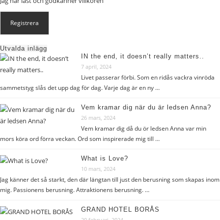
Jag har läst och godkänner
villkoren
Utvalda inlägg
IN the end, it doesn’t really matters..
7 april, 2024
Livet passerar förbi. Som en ridås vackra vinröda
sammetstyg slås det upp dag för dag. Varje dag är en ny …
Vem kramar dig när du är ledsen Anna?
26 mars, 2024
Vem kramar dig då du ör ledsen Anna var min
mors köra ord förra veckan. Ord som inspirerade mig till …
What is Love?
10 mars, 2024
Jag känner det så starkt, den där längtan till just den berusning som skapas inom
mig. Passionens berusning. Attraktionens berusning. …
GRAND HOTEL BORÅS
20 februari, 2024