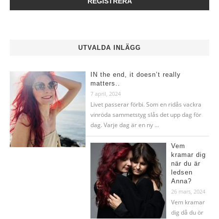
UTVALDA INLÄGG
IN the end, it doesn’t really
matters..
7 april, 2024
Livet passerar förbi. Som en ridås vackra
vinröda sammetstyg slås det upp dag för
dag. Varje dag är en ny …
Vem
kramar dig
när du är
ledsen
Anna?
26 mars, 2024
Vem kramar
dig då du ör