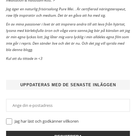
meditation & hälsosam kost. >
Jag äger en naturlig frisörsalong Pure Mei. . Är certifierad näringsterapeut,
raw life inspiratör och medium. Det är en gåva att ha med sig.
En av mina passioner i livet är att inspirera andra till att leva från hjärtat,
lyssna med kärleksfulla öron och våga vara sanna.Jag bär på känslan att jag
är min egna lyckas lott. Jag låter mig vara lycklig i min alldeles egna film som
inte går i repris. Den sänder live och det är nu. Och det jag vill sprida med
bla denna blogg.
Kul att du tittade in <3
UPPDATERAS MED DE SENASTE INLÄGGEN
Jag har läst och godkänner
villkoren