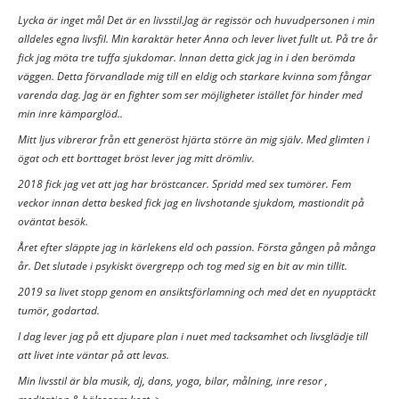
Lycka är inget mål Det är en livsstil.Jag är regissör och huvudpersonen i min
alldeles egna livsfil. Min karaktär heter Anna och lever livet fullt ut. På tre år
fick jag möta tre tuffa sjukdomar. Innan detta gick jag in i den berömda
väggen. Detta förvandlade mig till en eldig och starkare kvinna som fångar
varenda dag. Jag är en fighter som ser möjligheter istället för hinder med
min inre kämparglöd..
Mitt ljus vibrerar från ett generöst hjärta större än mig själv. Med glimten i
ögat och ett borttaget bröst lever jag mitt drömliv.
2018 fick jag vet att jag har bröstcancer. Spridd med sex tumörer. Fem
veckor innan detta besked fick jag en livshotande sjukdom, mastiondit på
oväntat besök.
Året efter släppte jag in kärlekens eld och passion. Första gången på många
år. Det slutade i psykiskt övergrepp och tog med sig en bit av min tillit.
2019 sa livet stopp genom en ansiktsförlamning och med det en nyupptäckt
tumör, godartad.
I dag lever jag på ett djupare plan i nuet med tacksamhet och livsglädje till
att livet inte väntar på att levas.
Min livsstil är bla musik, dj, dans, yoga, bilar, målning, inre resor ,