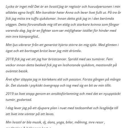
Lycka är inget mål Det är en livsstil.Jag är regissör och huvudpersonen i min
alldeles egna livsfil. Min karaktär heter Anna och lever livet fullt ut. På tre år
fick jag möta tre tuffa sjukdomar. Innan detta gick jag in i den berömda
väggen. Detta förvandlade mig till en eldig och starkare kvinna som fångar
varenda dag. Jag är en fighter som ser möjligheter istället för hinder med
min inre kämparglöd..
Mitt ljus vibrerar från ett generöst hjärta större än mig själv. Med glimten i
ögat och ett borttaget bröst lever jag mitt drömliv.
2018 fick jag vet att jag har bröstcancer. Spridd med sex tumörer. Fem
veckor innan detta besked fick jag en livshotande sjukdom, mastiondit på
oväntat besök.
Året efter släppte jag in kärlekens eld och passion. Första gången på många
år. Det slutade i psykiskt övergrepp och tog med sig en bit av min tillit.
2019 sa livet stopp genom en ansiktsförlamning och med det en nyupptäckt
tumör, godartad.
I dag lever jag på ett djupare plan i nuet med tacksamhet och livsglädje till
att livet inte väntar på att levas.
Min livsstil är bla musik, dj, dans, yoga, bilar, målning, inre resor ,