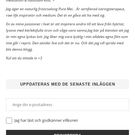
meditation & hälsosam kost. >
Jag äger en naturlig frisörsalong Pure Mei. . Är certifierad näringsterapeut,
raw life inspiratör och medium. Det är en gåva att ha med sig.
En av mina passioner i livet är att inspirera andra till att leva från hjärtat,
lyssna med kärleksfulla öron och våga vara sanna.Jag bär på känslan att jag
är min egna lyckas lott. Jag låter mig vara lycklig i min alldeles egna film som
inte går i repris. Den sänder live och det är nu. Och det jag vill sprida med
bla denna blogg.
Kul att du tittade in <3
UPPDATERAS MED DE SENASTE INLÄGGEN
Jag har läst och godkänner
villkoren