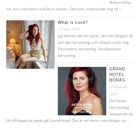
ledsen Anna
var min mors köra ord förra veckan. Ord som inspirerade mig till …
What is Love?
10 mars, 2024
Jag känner det så starkt, den där längtan till
just den berusning som skapas inom mig.
Passionens berusning. Attraktionens
berusning. …
GRAND
HOTEL
BORÅS
20 februari,
2024
Det känns
helt otroligt
fantastiskt att
bli tillfrågad att spela på Grand Hotel. Det är ett namn som klingar av …