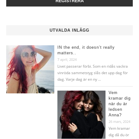
UTVALDA INLÄGG
IN the end, it doesn’t really
matters..
7 april, 2024
Livet passerar förbi. Som en ridås vackra
vinröda sammetstyg slås det upp dag för
dag. Varje dag är en ny …
Vem
kramar dig
när du är
ledsen
Anna?
26 mars, 2024
Vem kramar
dig då du ör