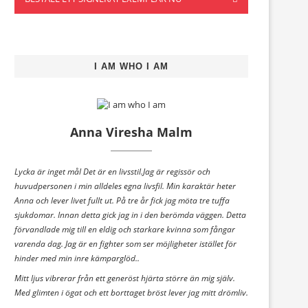
I AM WHO I AM
Anna Viresha Malm
Lycka är inget mål Det är en livsstil.Jag är regissör och
huvudpersonen i min alldeles egna livsfil. Min karaktär heter
Anna och lever livet fullt ut. På tre år fick jag möta tre tuffa
sjukdomar. Innan detta gick jag in i den berömda väggen. Detta
förvandlade mig till en eldig och starkare kvinna som fångar
varenda dag. Jag är en fighter som ser möjligheter istället för
hinder med min inre kämparglöd..
Mitt ljus vibrerar från ett generöst hjärta större än mig själv.
Med glimten i ögat och ett borttaget bröst lever jag mitt drömliv.