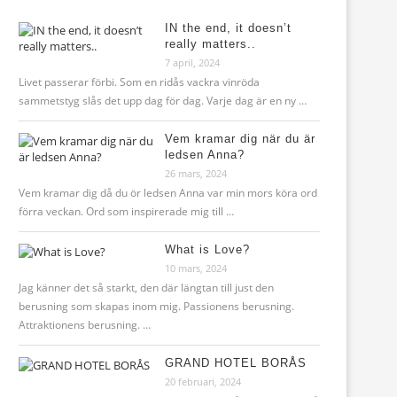
IN the end, it doesn’t
really matters..
7 april, 2024
Livet passerar förbi. Som en ridås vackra vinröda
sammetstyg slås det upp dag för dag. Varje dag är en ny …
Vem kramar dig när du är
ledsen Anna?
26 mars, 2024
Vem kramar dig då du ör ledsen Anna var min mors köra ord
förra veckan. Ord som inspirerade mig till …
What is Love?
10 mars, 2024
Jag känner det så starkt, den där längtan till just den
berusning som skapas inom mig. Passionens berusning.
Attraktionens berusning. …
GRAND HOTEL BORÅS
20 februari, 2024