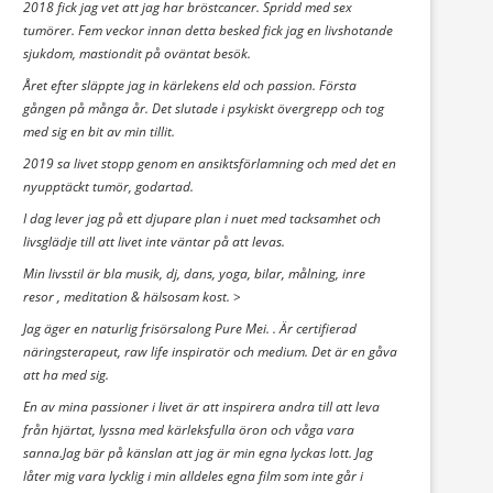
2018 fick jag vet att jag har bröstcancer. Spridd med sex
tumörer. Fem veckor innan detta besked fick jag en livshotande
sjukdom, mastiondit på oväntat besök.
Året efter släppte jag in kärlekens eld och passion. Första
gången på många år. Det slutade i psykiskt övergrepp och tog
med sig en bit av min tillit.
2019 sa livet stopp genom en ansiktsförlamning och med det en
nyupptäckt tumör, godartad.
I dag lever jag på ett djupare plan i nuet med tacksamhet och
livsglädje till att livet inte väntar på att levas.
Min livsstil är bla musik, dj, dans, yoga, bilar, målning, inre
resor , meditation & hälsosam kost. >
Jag äger en naturlig frisörsalong Pure Mei. . Är certifierad
näringsterapeut, raw life inspiratör och medium. Det är en gåva
att ha med sig.
En av mina passioner i livet är att inspirera andra till att leva
från hjärtat, lyssna med kärleksfulla öron och våga vara
sanna.Jag bär på känslan att jag är min egna lyckas lott. Jag
låter mig vara lycklig i min alldeles egna film som inte går i