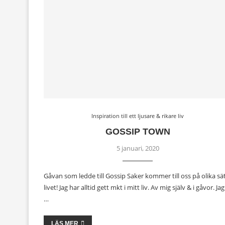
Inspiration till ett ljusare & rikare liv
GOSSIP TOWN
5 januari, 2020
Gåvan som ledde till Gossip Saker kommer till oss på olika sät
livet! Jag har alltid gett mkt i mitt liv. Av mig själv & i gåvor. Jag
…
LÄS MER