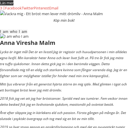
Läs mer
3
Facebook
Twitter
Pinterest
Email
Köp min bok!
I am who I am
Anna Viresha Malm
Lycka är inget mål Det är en livsstil.Jag är regissör och huvudpersonen i min alldeles
egna livsfil. Min karaktär heter Anna och lever livet fullt ut. På tre år fick jag möta
tre tuffa sjukdomar. Innan detta gick jag in i den berömda väggen. Detta
förvandlade mig till en eldig och starkare kvinna som fångar varenda dag. Jag är en
fighter som ser möjligheter istället för hinder med min inre kämparglöd..
Mitt ljus vibrerar från ett generöst hjärta större än mig själv. Med glimten i ögat och
ett borttaget bröst lever jag mitt drömliv.
2018 fick jag vet att jag har bröstcancer. Spridd med sex tumörer. Fem veckor innan
detta besked fick jag en livshotande sjukdom, mastiondit på oväntat besök.
Året efter släppte jag in kärlekens eld och passion. Första gången på många år. Det
slutade i psykiskt övergrepp och tog med sig en bit av min tillit.
2019 sa livet stopp genom en ansiktsförlamning och med det en nyupptäckt tumör,