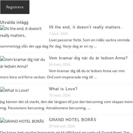
Utvalda inlägg
IN the end, it doesn’t really matters..
7 april, 2024
Livet passerar förbi. Som en ridås vackra vinröda
sammetstyg slås det upp dag för dag. Varje dag är en ny …
Vem kramar dig när du är ledsen Anna?
26 mars, 2024
Vem kramar dig då du ör ledsen Anna var min
mors köra ord förra veckan. Ord som inspirerade mig till …
What is Love?
10 mars, 2024
Jag känner det så starkt, den där längtan till just den berusning som skapas inom
mig. Passionens berusning. Attraktionens berusning. …
GRAND HOTEL BORÅS
20 februari, 2024
Det känns helt otroligt fantastiskt att bli tillfrågad att spela på Grand Hotel. Det