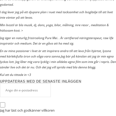
godartad.
I dag lever jag på ett djupare plan i nuet med tacksamhet och livsglädje till att livet
inte väntar på att levas.
Min livsstil är bla musik, dj, dans, yoga, bilar, målning, inre resor , meditation &
hälsosam kost. >
Jag äger en naturlig frisörsalong Pure Mei. . Är certifierad näringsterapeut, raw life
inspiratör och medium. Det är en gåva att ha med sig.
En av mina passioner i livet är att inspirera andra till att leva från hjärtat, lyssna
med kärleksfulla öron och våga vara sanna.Jag bär på känslan att jag är min egna
lyckas lott. Jag låter mig vara lycklig i min alldeles egna film som inte går i repris. Den
sänder live och det är nu. Och det jag vill sprida med bla denna blogg.
Kul att du tittade in <3
UPPDATERAS MED DE SENASTE INLÄGGEN
Jag har läst och godkänner
villkoren