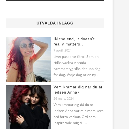
UTVALDA INLÄGG
IN the end, it doesn’t
really matters..
7 april, 2024
Livet passerar förbi. Som en
ridås vackra vinröda
sammetstyg slås det upp dag
för dag. Varje dag är en ny …
Vem kramar dig när du är
ledsen Anna?
26 mars, 2024
Vem kramar dig då du ör
ledsen Anna var min mors köra
ord förra veckan. Ord som
inspirerade mig till …