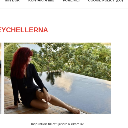
MIN BOK
KONTAKTA MIG
PURE MEI
COOKIE POLICY (EU)
EYCHELLERNA
Inspiration till ett ljusare & rikare liv