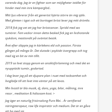
varenda dag. Jag är en fighter som ser möjligheter istället för
hinder med min inre kämparglöd..
Mitt ljus vibrerar från ett generöst hjärta större än mig själv.
Med glimten i ögat och ett borttaget bröst lever jag mitt drömliv.
2018 fick jag vet att jag har bröstcancer. Spridd med sex
tumörer. Fem veckor innan detta besked fick jag en livshotande
sjukdom, mastiondit på oväntat besök.
Året efter släppte jag in kärlekens eld och passion. Första
gången på många år. Det slutade i psykiskt övergrepp och tog
med sig en bit av min tillit.
2019 sa livet stopp genom en ansiktsförlamning och med det en
nyupptäckt tumör, godartad.
I dag lever jag på ett djupare plan i nuet med tacksamhet och
livsglädje till att livet inte väntar på att levas.
Min livsstil är bla musik, dj, dans, yoga, bilar, målning, inre
resor , meditation & hälsosam kost. >
Jag äger en naturlig frisörsalong Pure Mei. . Är certifierad
näringsterapeut, raw life inspiratör och medium. Det är en gåva
att ha med sig.