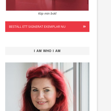
Köp min bok!
BESTÄLL ETT SIGNERAT EXEMPLAR NU
I AM WHO I AM