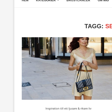
HEM
KATEGORIER
BRÖSTCANCER
OM MIG
TAGG:
S
Inspiration till ett ljusare & rikare liv