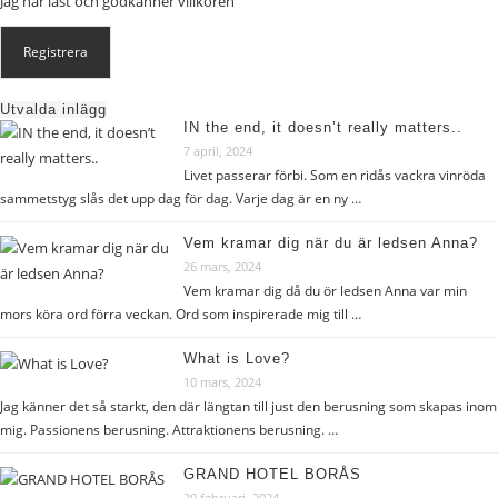
Jag har läst och godkänner
villkoren
Utvalda inlägg
IN the end, it doesn’t really matters..
7 april, 2024
Livet passerar förbi. Som en ridås vackra vinröda
sammetstyg slås det upp dag för dag. Varje dag är en ny …
Vem kramar dig när du är ledsen Anna?
26 mars, 2024
Vem kramar dig då du ör ledsen Anna var min
mors köra ord förra veckan. Ord som inspirerade mig till …
What is Love?
10 mars, 2024
Jag känner det så starkt, den där längtan till just den berusning som skapas inom
mig. Passionens berusning. Attraktionens berusning. …
GRAND HOTEL BORÅS
20 februari, 2024