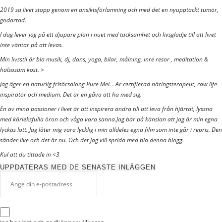
2019 sa livet stopp genom en ansiktsförlamning och med det en nyupptäckt tumör,
godartad.
I dag lever jag på ett djupare plan i nuet med tacksamhet och livsglädje till att livet
inte väntar på att levas.
Min livsstil är bla musik, dj, dans, yoga, bilar, målning, inre resor , meditation &
hälsosam kost. >
Jag äger en naturlig frisörsalong Pure Mei. . Är certifierad näringsterapeut, raw life
inspiratör och medium. Det är en gåva att ha med sig.
En av mina passioner i livet är att inspirera andra till att leva från hjärtat, lyssna
med kärleksfulla öron och våga vara sanna.Jag bär på känslan att jag är min egna
lyckas lott. Jag låter mig vara lycklig i min alldeles egna film som inte går i repris. Den
sänder live och det är nu. Och det jag vill sprida med bla denna blogg.
Kul att du tittade in <3
UPPDATERAS MED DE SENASTE INLÄGGEN