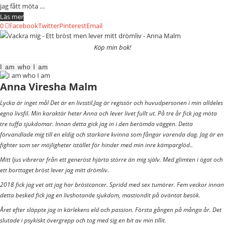
jag fått möta …
Läs mer
0
Facebook
Twitter
Pinterest
Email
Köp min bok!
I am who I am
Anna Viresha Malm
Lycka är inget mål Det är en livsstil.Jag är regissör och huvudpersonen i min alldeles
egna livsfil. Min karaktär heter Anna och lever livet fullt ut. På tre år fick jag möta
tre tuffa sjukdomar. Innan detta gick jag in i den berömda väggen. Detta
förvandlade mig till en eldig och starkare kvinna som fångar varenda dag. Jag är en
fighter som ser möjligheter istället för hinder med min inre kämparglöd..
Mitt ljus vibrerar från ett generöst hjärta större än mig själv. Med glimten i ögat och
ett borttaget bröst lever jag mitt drömliv.
2018 fick jag vet att jag har bröstcancer. Spridd med sex tumörer. Fem veckor innan
detta besked fick jag en livshotande sjukdom, mastiondit på oväntat besök.
Året efter släppte jag in kärlekens eld och passion. Första gången på många år. Det
slutade i psykiskt övergrepp och tog med sig en bit av min tillit.