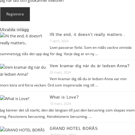
Jag har läst och godkänner
villkoren
Utvalda inlägg
IN the end, it doesn’t really matters..
7 april, 2024
Livet passerar förbi. Som en ridås vackra vinröda
sammetstyg slås det upp dag för dag. Varje dag är en ny …
Vem kramar dig när du är ledsen Anna?
26 mars, 2024
Vem kramar dig då du ör ledsen Anna var min
mors köra ord förra veckan. Ord som inspirerade mig till …
What is Love?
10 mars, 2024
Jag känner det så starkt, den där längtan till just den berusning som skapas inom
mig. Passionens berusning. Attraktionens berusning. …
GRAND HOTEL BORÅS
20 februari, 2024