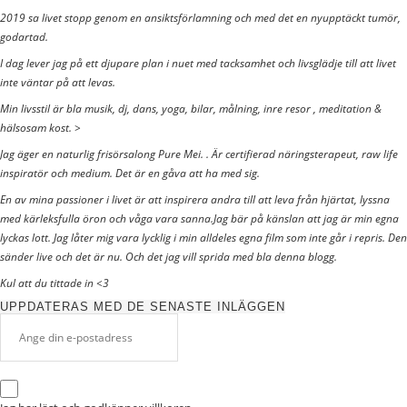
2019 sa livet stopp genom en ansiktsförlamning och med det en nyupptäckt tumör,
godartad.
I dag lever jag på ett djupare plan i nuet med tacksamhet och livsglädje till att livet
inte väntar på att levas.
Min livsstil är bla musik, dj, dans, yoga, bilar, målning, inre resor , meditation &
hälsosam kost. >
Jag äger en naturlig frisörsalong Pure Mei. . Är certifierad näringsterapeut, raw life
inspiratör och medium. Det är en gåva att ha med sig.
En av mina passioner i livet är att inspirera andra till att leva från hjärtat, lyssna
med kärleksfulla öron och våga vara sanna.Jag bär på känslan att jag är min egna
lyckas lott. Jag låter mig vara lycklig i min alldeles egna film som inte går i repris. Den
sänder live och det är nu. Och det jag vill sprida med bla denna blogg.
Kul att du tittade in <3
UPPDATERAS MED DE SENASTE INLÄGGEN