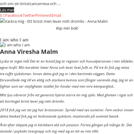
och om sin bröstcancerresa och …
Läs mer
0
Facebook
Twitter
Pinterest
Email
Köp min bok!
I am who I am
Anna Viresha Malm
Lycka är inget mål Det är en livsstil.Jag är regissör och huvudpersonen i min alldeles
egna livsfil. Min karaktär heter Anna och lever livet fullt ut. På tre år fick jag möta
tre tuffa sjukdomar. Innan detta gick jag in i den berömda väggen. Detta
förvandlade mig till en eldig och starkare kvinna som fångar varenda dag. Jag är en
fighter som ser möjligheter istället för hinder med min inre kämparglöd..
Mitt ljus vibrerar från ett generöst hjärta större än mig själv. Med glimten i ögat och
ett borttaget bröst lever jag mitt drömliv.
2018 fick jag vet att jag har bröstcancer. Spridd med sex tumörer. Fem veckor innan
detta besked fick jag en livshotande sjukdom, mastiondit på oväntat besök.
Året efter släppte jag in kärlekens eld och passion. Första gången på många år. Det
slutade i psykiskt övergrepp och tog med sig en bit av min tillit.