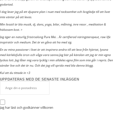
godartad.
I dag lever jag på ett djupare plan i nuet med tacksamhet och livsglädje till att livet
inte väntar på att levas.
Min livsstil är bla musik, dj, dans, yoga, bilar, målning, inre resor , meditation &
hälsosam kost. >
Jag äger en naturlig frisörsalong Pure Mei. . Är certifierad näringsterapeut, raw life
inspiratör och medium. Det är en gåva att ha med sig.
En av mina passioner i livet är att inspirera andra till att leva från hjärtat, lyssna
med kärleksfulla öron och våga vara sanna.Jag bär på känslan att jag är min egna
lyckas lott. Jag låter mig vara lycklig i min alldeles egna film som inte går i repris. Den
sänder live och det är nu. Och det jag vill sprida med bla denna blogg.
Kul att du tittade in <3
UPPDATERAS MED DE SENASTE INLÄGGEN
Jag har läst och godkänner
villkoren