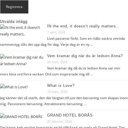
Utvalda inlägg
IN the end, it doesn’t really matters..
7 april, 2024
Livet passerar förbi. Som en ridås vackra vinröda
sammetstyg slås det upp dag för dag. Varje dag är en ny …
Vem kramar dig när du är ledsen Anna?
26 mars, 2024
Vem kramar dig då du ör ledsen Anna var min
mors köra ord förra veckan. Ord som inspirerade mig till …
What is Love?
10 mars, 2024
Jag känner det så starkt, den där längtan till just den berusning som skapas inom
mig. Passionens berusning. Attraktionens berusning. …
GRAND HOTEL BORÅS
20 februari, 2024
Det känns helt otroligt fantastiskt att bli tillfrågad att spela på Grand Hotel. Det