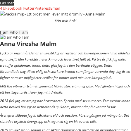
Läs mer
4
Facebook
Twitter
Pinterest
Email
Köp min bok!
I am who I am
Anna Viresha Malm
Lycka är inget mål Det är en livsstil.Jag är regissör och huvudpersonen i min alldeles
egna livsfil. Min karaktär heter Anna och lever livet fullt ut. På tre år fick jag möta
tre tuffa sjukdomar. Innan detta gick jag in i den berömda väggen. Detta
förvandlade mig till en eldig och starkare kvinna som fångar varenda dag. Jag är en
fighter som ser möjligheter istället för hinder med min inre kämparglöd..
Mitt ljus vibrerar från ett generöst hjärta större än mig själv. Med glimten i ögat och
ett borttaget bröst lever jag mitt drömliv.
2018 fick jag vet att jag har bröstcancer. Spridd med sex tumörer. Fem veckor innan
detta besked fick jag en livshotande sjukdom, mastiondit på oväntat besök.
Året efter släppte jag in kärlekens eld och passion. Första gången på många år. Det
slutade i psykiskt övergrepp och tog med sig en bit av min tillit.
2019 sa livet stopp genom en ansiktsförlamning och med det en nyupptäckt tumör,