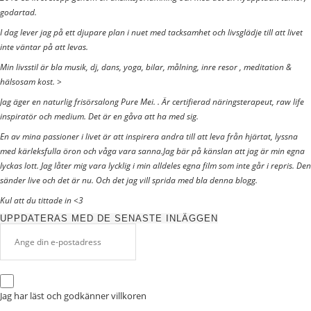
godartad.
I dag lever jag på ett djupare plan i nuet med tacksamhet och livsglädje till att livet
inte väntar på att levas.
Min livsstil är bla musik, dj, dans, yoga, bilar, målning, inre resor , meditation &
hälsosam kost. >
Jag äger en naturlig frisörsalong Pure Mei. . Är certifierad näringsterapeut, raw life
inspiratör och medium. Det är en gåva att ha med sig.
En av mina passioner i livet är att inspirera andra till att leva från hjärtat, lyssna
med kärleksfulla öron och våga vara sanna.Jag bär på känslan att jag är min egna
lyckas lott. Jag låter mig vara lycklig i min alldeles egna film som inte går i repris. Den
sänder live och det är nu. Och det jag vill sprida med bla denna blogg.
Kul att du tittade in <3
UPPDATERAS MED DE SENASTE INLÄGGEN
Jag har läst och godkänner
villkoren