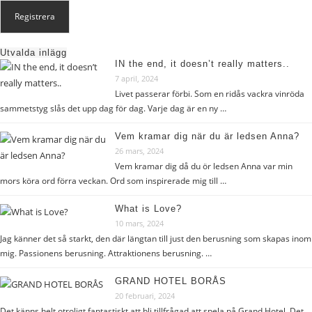
Utvalda inlägg
IN the end, it doesn’t really matters..
7 april, 2024
Livet passerar förbi. Som en ridås vackra vinröda
sammetstyg slås det upp dag för dag. Varje dag är en ny …
Vem kramar dig när du är ledsen Anna?
26 mars, 2024
Vem kramar dig då du ör ledsen Anna var min
mors köra ord förra veckan. Ord som inspirerade mig till …
What is Love?
10 mars, 2024
Jag känner det så starkt, den där längtan till just den berusning som skapas inom
mig. Passionens berusning. Attraktionens berusning. …
GRAND HOTEL BORÅS
20 februari, 2024
Det känns helt otroligt fantastiskt att bli tillfrågad att spela på Grand Hotel. Det