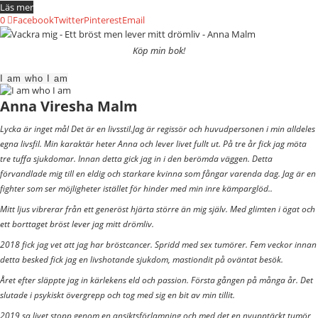
Läs mer
0
Facebook
Twitter
Pinterest
Email
Köp min bok!
I am who I am
Anna Viresha Malm
Lycka är inget mål Det är en livsstil.Jag är regissör och huvudpersonen i min alldeles
egna livsfil. Min karaktär heter Anna och lever livet fullt ut. På tre år fick jag möta
tre tuffa sjukdomar. Innan detta gick jag in i den berömda väggen. Detta
förvandlade mig till en eldig och starkare kvinna som fångar varenda dag. Jag är en
fighter som ser möjligheter istället för hinder med min inre kämparglöd..
Mitt ljus vibrerar från ett generöst hjärta större än mig själv. Med glimten i ögat och
ett borttaget bröst lever jag mitt drömliv.
2018 fick jag vet att jag har bröstcancer. Spridd med sex tumörer. Fem veckor innan
detta besked fick jag en livshotande sjukdom, mastiondit på oväntat besök.
Året efter släppte jag in kärlekens eld och passion. Första gången på många år. Det
slutade i psykiskt övergrepp och tog med sig en bit av min tillit.
2019 sa livet stopp genom en ansiktsförlamning och med det en nyupptäckt tumör,