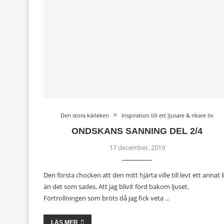
Den stora kärleken
Inspiration till ett ljusare & rikare liv
ONDSKANS SANNING DEL 2/4
17 december, 2019
Den första chocken att den mitt hjärta ville till levt ett annat l
än det som sades. Att jag blivit förd bakom ljuset.
Förtrollningen som bröts då jag fick veta …
LÄS MER