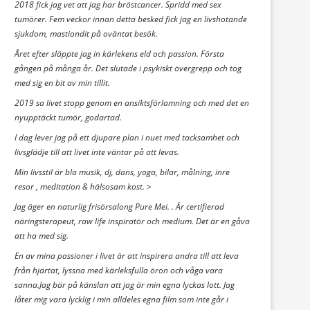
2018 fick jag vet att jag har bröstcancer. Spridd med sex
tumörer. Fem veckor innan detta besked fick jag en livshotande
sjukdom, mastiondit på oväntat besök.
Året efter släppte jag in kärlekens eld och passion. Första
gången på många år. Det slutade i psykiskt övergrepp och tog
med sig en bit av min tillit.
2019 sa livet stopp genom en ansiktsförlamning och med det en
nyupptäckt tumör, godartad.
I dag lever jag på ett djupare plan i nuet med tacksamhet och
livsglädje till att livet inte väntar på att levas.
Min livsstil är bla musik, dj, dans, yoga, bilar, målning, inre
resor , meditation & hälsosam kost. >
Jag äger en naturlig frisörsalong Pure Mei. . Är certifierad
näringsterapeut, raw life inspiratör och medium. Det är en gåva
att ha med sig.
En av mina passioner i livet är att inspirera andra till att leva
från hjärtat, lyssna med kärleksfulla öron och våga vara
sanna.Jag bär på känslan att jag är min egna lyckas lott. Jag
låter mig vara lycklig i min alldeles egna film som inte går i