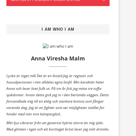
I AM WHO I AM
Anna Viresha Malm
Lycka är inget mål Det är en livsstil.Jag är regissör och
huvudpersonen i min alldeles egna livsfil. Min karaktär heter
Anna och lever livet fullt ut. På tre år fick jag möta tre tuffa
sjukdomar. Innan detta gick jag in i den berömda väggen. Detta
förvandlade mig till en eldig och starkare kvinna som fångar
varenda dag. Jag är en fighter som ser möjligheter istället för
hinder med min inre kämparglöd..
Mitt ljus vibrerar från ett generöst hjärta större än mig själv.
Med glimten i ögat och ett borttaget bröst lever jag mitt drömliv.