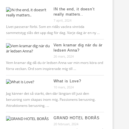
IN the end, it doesn’t
really matters..
7 april, 2024
Livet passerar förbi. Som en ridås vackra vinröda
sammetstyg slås det upp dag för dag. Varje dag är en ny …
Vem kramar dig när du är
ledsen Anna?
26 mars, 2024
Vem kramar dig då du ör ledsen Anna var min mors köra ord
förra veckan. Ord som inspirerade mig till …
What is Love?
10 mars, 2024
Jag känner det så starkt, den där längtan till just den
berusning som skapas inom mig. Passionens berusning.
Attraktionens berusning. …
GRAND HOTEL BORÅS
20 februari, 2024