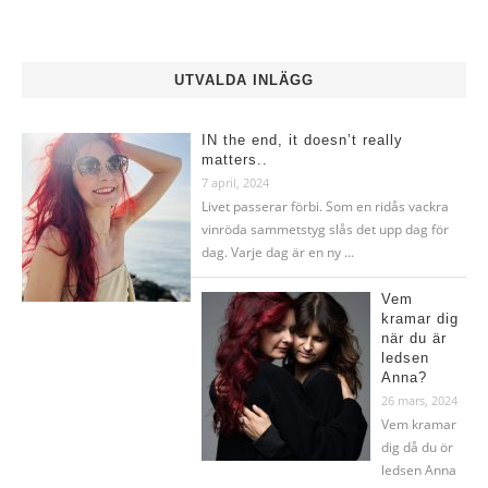
UTVALDA INLÄGG
IN the end, it doesn’t really
matters..
7 april, 2024
Livet passerar förbi. Som en ridås vackra
vinröda sammetstyg slås det upp dag för
dag. Varje dag är en ny …
Vem
kramar dig
när du är
ledsen
Anna?
26 mars, 2024
Vem kramar
dig då du ör
ledsen Anna