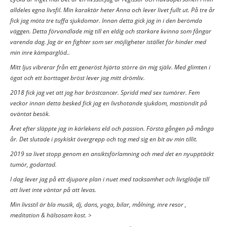
alldeles egna livsfil. Min karaktär heter Anna och lever livet fullt ut. På tre år
fick jag möta tre tuffa sjukdomar. Innan detta gick jag in i den berömda
väggen. Detta förvandlade mig till en eldig och starkare kvinna som fångar
varenda dag. Jag är en fighter som ser möjligheter istället för hinder med
min inre kämparglöd..
Mitt ljus vibrerar från ett generöst hjärta större än mig själv. Med glimten i
ögat och ett borttaget bröst lever jag mitt drömliv.
2018 fick jag vet att jag har bröstcancer. Spridd med sex tumörer. Fem
veckor innan detta besked fick jag en livshotande sjukdom, mastiondit på
oväntat besök.
Året efter släppte jag in kärlekens eld och passion. Första gången på många
år. Det slutade i psykiskt övergrepp och tog med sig en bit av min tillit.
2019 sa livet stopp genom en ansiktsförlamning och med det en nyupptäckt
tumör, godartad.
I dag lever jag på ett djupare plan i nuet med tacksamhet och livsglädje till
att livet inte väntar på att levas.
Min livsstil är bla musik, dj, dans, yoga, bilar, målning, inre resor ,
meditation & hälsosam kost. >