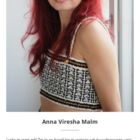
Anna Viresha Malm
Lycka är inget mål Det är en livsstil.Jag är regissör och huvudpersonen i min