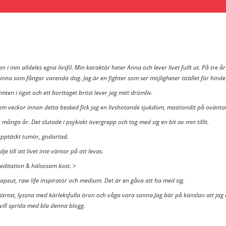
 i min alldeles egna livsfil. Min karaktär heter Anna och lever livet fullt ut. På tre å
inna som fångar varenda dag. Jag är en fighter som ser möjligheter istället för hin
imten i ögat och ett borttaget bröst lever jag mitt drömliv.
Fem veckor innan detta besked fick jag en livshotande sjukdom, mastiondit på ovänta
 många år. Det slutade i psykiskt övergrepp och tog med sig en bit av min tillit.
upptäckt tumör, godartad.
 till att livet inte väntar på att levas.
 meditation & hälsosam kost. >
erapeut, raw life inspiratör och medium. Det är en gåva att ha med sig.
 hjärtat, lyssna med kärleksfulla öron och våga vara sanna.Jag bär på känslan att jag ä
 vill sprida med bla denna blogg.