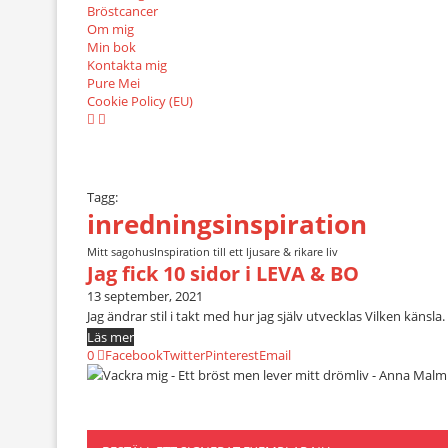
Bröstcancer
Om mig
Min bok
Kontakta mig
Pure Mei
Cookie Policy (EU)
Tagg:
inredningsinspiration
Mitt sagohus
Inspiration till ett ljusare & rikare liv
Jag fick 10 sidor i LEVA & BO
13 september, 2021
Jag ändrar stil i takt med hur jag själv utvecklas Vilken käns
Läs mer
0
Facebook
Twitter
Pinterest
Email