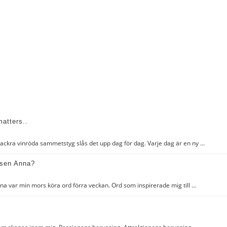
matters..
 vackra vinröda sammetstyg slås det upp dag för dag. Varje dag är en ny …
dsen Anna?
a var min mors köra ord förra veckan. Ord som inspirerade mig till …