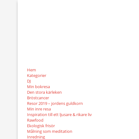
Hem
Kategorier
DJ
Min bokresa
Den stora kärleken
Bröstcancer
Resor 2019 – jordens guldkorn
Min inre resa
Inspiration till ett ljusare & rikare liv
Rawfood
Ekologisk frisör
Målning som meditation
Inredning