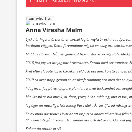
BESTÄLL ETT SIGNERAT EXEMPLAR NU
I am who I am
Anna Viresha Malm
Lycka är inget mål Det är en livsstil.Jag är regissör och huvudpersonen
berömda väggen. Detta förvandlade mig till en eldig och starkare kv
Mitt ljus vibrerar från ett generöst hjärta större än mig själv. Med gl
2018 fick jag vet att jag har bröstcancer. Spridd med sex tumörer. 
Året efter släppte jag in kärlekens eld och passion. Första gången på
2019 sa livet stopp genom en ansiktsförlamning och med det en ny
I dag lever jag på ett djupare plan i nuet med tacksamhet och livsglädje
Min livsstil är bla musik, dj, dans, yoga, bilar, målning, inre resor ,
Jag äger en naturlig frisörsalong Pure Mei. . Är certifierad näringst
En av mina passioner i livet är att inspirera andra till att leva från
film som inte går i repris. Den sänder live och det är nu. Och det jag
Kul att du tittade in <3