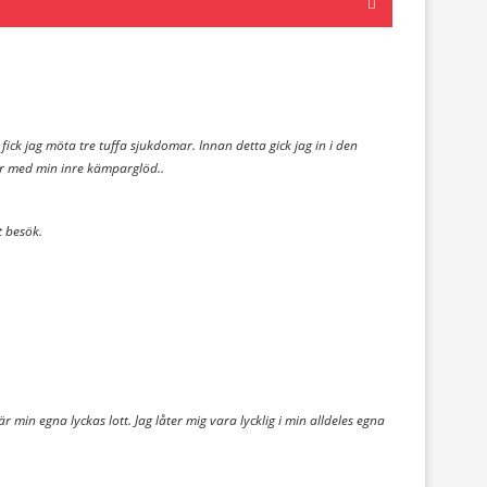
r fick jag möta tre tuffa sjukdomar. Innan detta gick jag in i den
der med min inre kämparglöd..
t besök.
r min egna lyckas lott. Jag låter mig vara lycklig i min alldeles egna