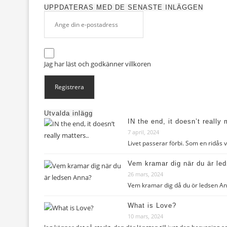
UPPDATERAS MED DE SENASTE INLÄGGEN
Jag har läst och godkänner
villkoren
Utvalda inlägg
IN the end, it doesn’t really 
7 april, 2024
Livet passerar förbi. Som en ridås
Vem kramar dig när du är le
26 mars, 2024
Vem kramar dig då du ör ledsen Ann
What is Love?
10 mars, 2024