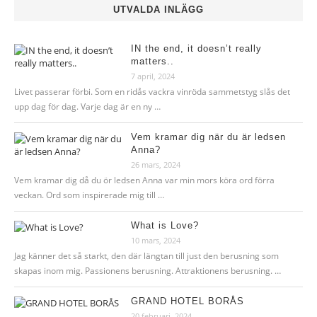
UTVALDA INLÄGG
IN the end, it doesn’t really
matters..
7 april, 2024
Livet passerar förbi. Som en ridås vackra vinröda sammetstyg slås det
upp dag för dag. Varje dag är en ny …
Vem kramar dig när du är ledsen
Anna?
26 mars, 2024
Vem kramar dig då du ör ledsen Anna var min mors köra ord förra
veckan. Ord som inspirerade mig till …
What is Love?
10 mars, 2024
Jag känner det så starkt, den där längtan till just den berusning som
skapas inom mig. Passionens berusning. Attraktionens berusning. …
GRAND HOTEL BORÅS
20 februari, 2024