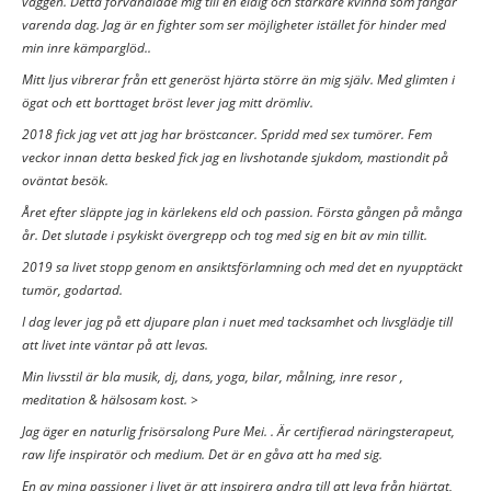
väggen. Detta förvandlade mig till en eldig och starkare kvinna som fångar
varenda dag. Jag är en fighter som ser möjligheter istället för hinder med
min inre kämparglöd..
Mitt ljus vibrerar från ett generöst hjärta större än mig själv. Med glimten i
ögat och ett borttaget bröst lever jag mitt drömliv.
2018 fick jag vet att jag har bröstcancer. Spridd med sex tumörer. Fem
veckor innan detta besked fick jag en livshotande sjukdom, mastiondit på
oväntat besök.
Året efter släppte jag in kärlekens eld och passion. Första gången på många
år. Det slutade i psykiskt övergrepp och tog med sig en bit av min tillit.
2019 sa livet stopp genom en ansiktsförlamning och med det en nyupptäckt
tumör, godartad.
I dag lever jag på ett djupare plan i nuet med tacksamhet och livsglädje till
att livet inte väntar på att levas.
Min livsstil är bla musik, dj, dans, yoga, bilar, målning, inre resor ,
meditation & hälsosam kost. >
Jag äger en naturlig frisörsalong Pure Mei. . Är certifierad näringsterapeut,
raw life inspiratör och medium. Det är en gåva att ha med sig.
En av mina passioner i livet är att inspirera andra till att leva från hjärtat,