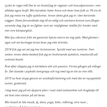
Lycka är inget mål Det är en livsstil.Jag är regissör och huvudpersonen i min
alldeles egna livsfil. Min karaktär heter Anna och lever livet fullt ut. På tre år
fick jag möta tre tuffa sjukdomar. Innan detta gick jag in i den berömda
väggen. Detta förvandlade mig till en eldig och starkare kvinna som fångar
varenda dag. Jag är en fighter som ser möjligheter istället för hinder med
min inre kämparglöd..
Mitt ljus vibrerar från ett generöst hjärta större än mig själv. Med glimten i
ögat och ett borttaget bröst lever jag mitt drömliv.
2018 fick jag vet att jag har bröstcancer. Spridd med sex tumörer. Fem
veckor innan detta besked fick jag en livshotande sjukdom, mastiondit på
oväntat besök.
Året efter släppte jag in kärlekens eld och passion. Första gången på många
år. Det slutade i psykiskt övergrepp och tog med sig en bit av min tillit.
2019 sa livet stopp genom en ansiktsförlamning och med det en nyupptäckt
tumör, godartad.
I dag lever jag på ett djupare plan i nuet med tacksamhet och livsglädje till
att livet inte väntar på att levas.
Min livsstil är bla musik, dj, dans, yoga, bilar, målning, inre resor ,