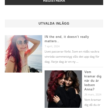
UTVALDA INLÄGG
IN the end, it doesn’t really
matters..
7 april, 2024
Livet passerar förbi. Som en ridås vackra
vinröda sammetstyg slås det upp dag för
dag. Varje dag är en ny …
Vem
kramar dig
när du är
ledsen
Anna?
26 mars, 2024
Vem kramar
dig då du ör