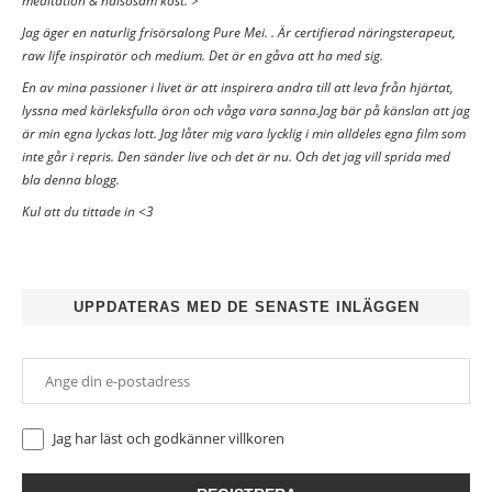
meditation & hälsosam kost. >
Jag äger en naturlig frisörsalong Pure Mei. . Är certifierad näringsterapeut,
raw life inspiratör och medium. Det är en gåva att ha med sig.
En av mina passioner i livet är att inspirera andra till att leva från hjärtat,
lyssna med kärleksfulla öron och våga vara sanna.Jag bär på känslan att jag
är min egna lyckas lott. Jag låter mig vara lycklig i min alldeles egna film som
inte går i repris. Den sänder live och det är nu. Och det jag vill sprida med
bla denna blogg.
Kul att du tittade in <3
UPPDATERAS MED DE SENASTE INLÄGGEN
Jag har läst och godkänner
villkoren