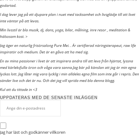
godartad.
I dag lever jag på ett djupare plan i nuet med tacksamhet och livsglädje till att livet
inte väntar på att levas.
Min livsstil är bla musik, dj, dans, yoga, bilar, målning, inre resor , meditation &
hälsosam kost. >
Jag äger en naturlig frisörsalong Pure Mei. . Är certifierad näringsterapeut, raw life
inspiratör och medium. Det är en gåva att ha med sig.
En av mina passioner i livet är att inspirera andra till att leva från hjärtat, lyssna
med kärleksfulla öron och våga vara sanna.Jag bär på känslan att jag är min egna
lyckas lott. Jag låter mig vara lycklig i min alldeles egna film som inte går i repris. Den
sänder live och det är nu. Och det jag vill sprida med bla denna blogg.
Kul att du tittade in <3
UPPDATERAS MED DE SENASTE INLÄGGEN
Jag har läst och godkänner
villkoren