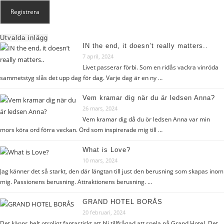
Utvalda inlägg
IN the end, it doesn’t really matters..
7 april, 2024
Livet passerar förbi. Som en ridås vackra vinröda
sammetstyg slås det upp dag för dag. Varje dag är en ny …
Vem kramar dig när du är ledsen Anna?
26 mars, 2024
Vem kramar dig då du ör ledsen Anna var min
mors köra ord förra veckan. Ord som inspirerade mig till …
What is Love?
10 mars, 2024
Jag känner det så starkt, den där längtan till just den berusning som skapas inom
mig. Passionens berusning. Attraktionens berusning. …
GRAND HOTEL BORÅS
20 februari, 2024
Det känns helt otroligt fantastiskt att bli tillfrågad att spela på Grand Hotel. Det