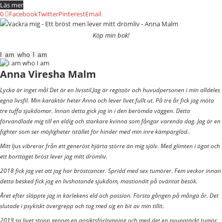
Läs mer
0
Facebook
Twitter
Pinterest
Email
Köp min bok!
I am who I am
Anna Viresha Malm
Lycka är inget mål Det är en livsstil.Jag är regissör och huvudpersonen i min alldeles
egna livsfil. Min karaktär heter Anna och lever livet fullt ut. På tre år fick jag möta
tre tuffa sjukdomar. Innan detta gick jag in i den berömda väggen. Detta
förvandlade mig till en eldig och starkare kvinna som fångar varenda dag. Jag är en
fighter som ser möjligheter istället för hinder med min inre kämparglöd..
Mitt ljus vibrerar från ett generöst hjärta större än mig själv. Med glimten i ögat och
ett borttaget bröst lever jag mitt drömliv.
2018 fick jag vet att jag har bröstcancer. Spridd med sex tumörer. Fem veckor innan
detta besked fick jag en livshotande sjukdom, mastiondit på oväntat besök.
Året efter släppte jag in kärlekens eld och passion. Första gången på många år. Det
slutade i psykiskt övergrepp och tog med sig en bit av min tillit.
2019 sa livet stopp genom en ansiktsförlamning och med det en nyupptäckt tumör,