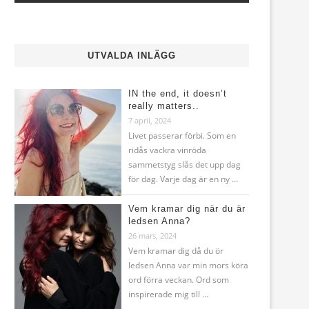
UTVALDA INLÄGG
IN the end, it doesn’t
really matters..
7 april, 2024
Livet passerar förbi. Som en
ridås vackra vinröda
sammetstyg slås det upp dag
för dag. Varje dag är en ny …
Vem kramar dig när du är
ledsen Anna?
26 mars, 2024
Vem kramar dig då du ör
ledsen Anna var min mors köra
ord förra veckan. Ord som
inspirerade mig till …