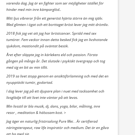
varenda dag. Jag är en fighter som ser möjligheter istället för
hinder med min inre kämparglöd..
Mitt ljus vibrerar från ett generöst hjärta större än mig själv.
Med glimten i ögat och ett borttaget bröst lever jag mitt drömliv.
2018 fick jag vet att jag har bröstcancer. Spridd med sex
tumörer. Fem veckor innan detta besked fick jag en livshotande
sjukdom, mastiondit på oväntat besök.
Året efter släppte jag in kärlekens eld och passion. Första
gången på många år. Det slutade i psykiskt övergrepp och tog
med sig en bit av min tillit.
2019 sa livet stopp genom en ansiktsförlamning och med det en
nyupptäckt tumör, godartad.
I dag lever jag på ett djupare plan i nuet med tacksamhet och
livsglädje till att livet inte väntar på att levas.
Min livsstil är bla musik, dj, dans, yoga, bilar, målning, inre
resor , meditation & hälsosam kost. >
Jag äger en naturlig frisörsalong Pure Mei. . Är certifierad
näringsterapeut, raw life inspiratör och medium. Det är en gåva
att ha med sig.