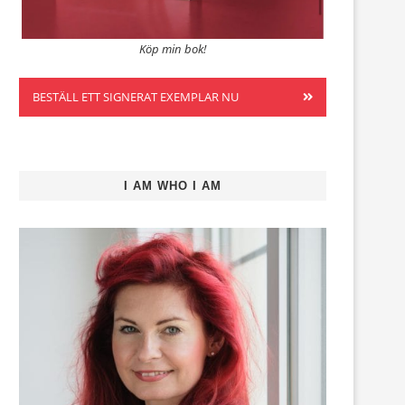
Köp min bok!
BESTÄLL ETT SIGNERAT EXEMPLAR NU
I AM WHO I AM