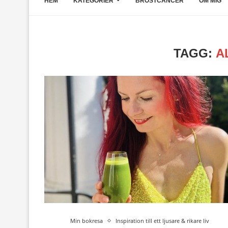
HEM
KATEGORIER
BRÖSTCANCER
OM MIG
TAGG:
A
Min bokresa
Inspiration till ett ljusare & rikare liv