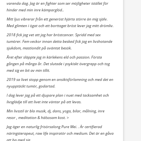
varenda dag. Jag är en fighter som ser möjligheter istället för
hinder med min inre kämparglöd..
Mitt ljus vibrerar från ett generöst hjärta större än mig själv.
Med glimten i ögat och ett borttaget bröst lever jag mitt drömliv.
2018 fick jag vet att jag har bröstcancer. Spridd med sex
tumörer. Fem veckor innan detta besked fick jag en livshotande
sjukdom, mastiondit på oväntat besök.
Året efter släppte jag in kärlekens eld och passion. Första
gången på många år. Det slutade i psykiskt övergrepp och tog
med sig en bit av min tillit.
2019 sa livet stopp genom en ansiktsförlamning och med det en
nyupptäckt tumör, godartad.
I dag lever jag på ett djupare plan i nuet med tacksamhet och
livsglädje till att livet inte väntar på att levas.
Min livsstil är bla musik, dj, dans, yoga, bilar, målning, inre
resor , meditation & hälsosam kost. >
Jag äger en naturlig frisörsalong Pure Mei. . Är certifierad
näringsterapeut, raw life inspiratör och medium. Det är en gåva
att ha med sig.