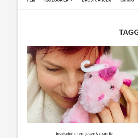
HEM
KATEGORIER
BRÖSTCANCER
OM MIG
TAG
Inspiration till ett ljusare & rikare liv