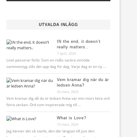
UTVALDA INLÄGG
IN the end, it doesn’t
really matters..
7 april, 2024
Livet passerar förbi. Som en ridås vackra vinröda
sammetstyg slås det upp dag för dag. Varje dag är en ny …
Vem kramar dig när du är
ledsen Anna?
26 mars, 2024
Vem kramar dig då du ör ledsen Anna var min mors köra ord
förra veckan. Ord som inspirerade mig till …
What is Love?
10 mars, 2024
Jag känner det så starkt, den där längtan till just den