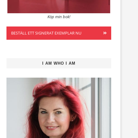
Köp min bok!
BESTÄLL ETT SIGNERAT EXEMPLAR NU
I AM WHO I AM