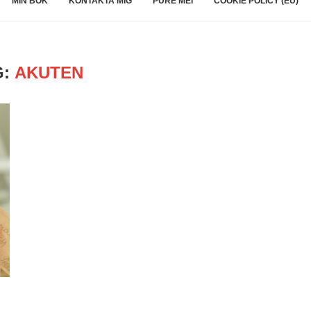
MIN BOK
KONTAKTA MIG
PURE MEI
COOKIE POLICY (EU)
G:
AKUTEN