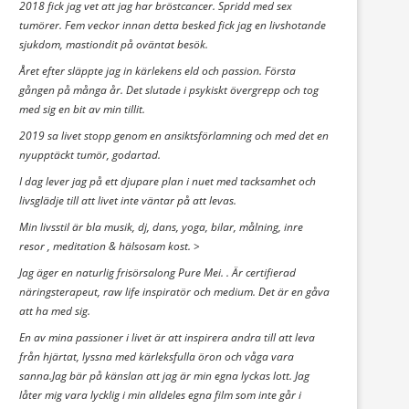
2018 fick jag vet att jag har bröstcancer. Spridd med sex
tumörer. Fem veckor innan detta besked fick jag en livshotande
sjukdom, mastiondit på oväntat besök.
Året efter släppte jag in kärlekens eld och passion. Första
gången på många år. Det slutade i psykiskt övergrepp och tog
med sig en bit av min tillit.
2019 sa livet stopp genom en ansiktsförlamning och med det en
nyupptäckt tumör, godartad.
I dag lever jag på ett djupare plan i nuet med tacksamhet och
livsglädje till att livet inte väntar på att levas.
Min livsstil är bla musik, dj, dans, yoga, bilar, målning, inre
resor , meditation & hälsosam kost. >
Jag äger en naturlig frisörsalong Pure Mei. . Är certifierad
näringsterapeut, raw life inspiratör och medium. Det är en gåva
att ha med sig.
En av mina passioner i livet är att inspirera andra till att leva
från hjärtat, lyssna med kärleksfulla öron och våga vara
sanna.Jag bär på känslan att jag är min egna lyckas lott. Jag
låter mig vara lycklig i min alldeles egna film som inte går i