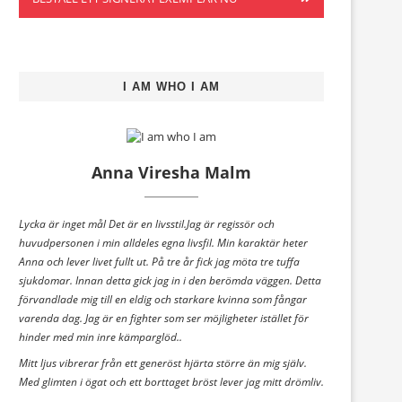
I AM WHO I AM
Anna Viresha Malm
Lycka är inget mål Det är en livsstil.Jag är regissör och
huvudpersonen i min alldeles egna livsfil. Min karaktär heter
Anna och lever livet fullt ut. På tre år fick jag möta tre tuffa
sjukdomar. Innan detta gick jag in i den berömda väggen. Detta
förvandlade mig till en eldig och starkare kvinna som fångar
varenda dag. Jag är en fighter som ser möjligheter istället för
hinder med min inre kämparglöd..
Mitt ljus vibrerar från ett generöst hjärta större än mig själv.
Med glimten i ögat och ett borttaget bröst lever jag mitt drömliv.