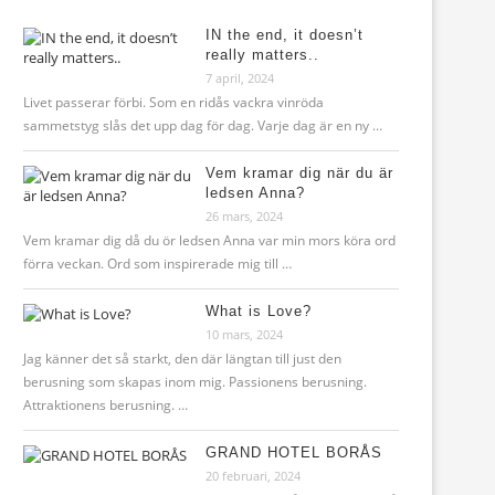
IN the end, it doesn’t
really matters..
7 april, 2024
Livet passerar förbi. Som en ridås vackra vinröda
sammetstyg slås det upp dag för dag. Varje dag är en ny …
Vem kramar dig när du är
ledsen Anna?
26 mars, 2024
Vem kramar dig då du ör ledsen Anna var min mors köra ord
förra veckan. Ord som inspirerade mig till …
What is Love?
10 mars, 2024
Jag känner det så starkt, den där längtan till just den
berusning som skapas inom mig. Passionens berusning.
Attraktionens berusning. …
GRAND HOTEL BORÅS
20 februari, 2024