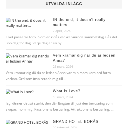
UTVALDA INLÄGG
IN the end, it doesn’t really
matters..
7 april, 2024
Livet passerar förbi. Som en ridås vackra vinröda sammetstyg slås det
upp dag för dag. Varje dag är en ny …
Vem kramar dig när du är ledsen
Anna?
26 mars, 2024
Vem kramar dig då du ör ledsen Anna var min mors köra ord förra
veckan. Ord som inspirerade mig till …
What is Love?
10 mars, 2024
Jag känner det så starkt, den där längtan till just den berusning som
skapas inom mig. Passionens berusning. Attraktionens berusning. …
GRAND HOTEL BORÅS
20 februari, 2024