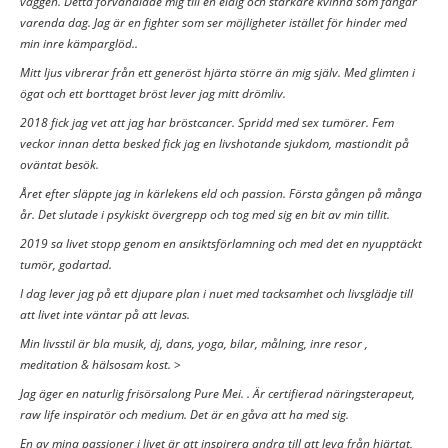
väggen. Detta förvandlade mig till en eldig och starkare kvinna som fångar
varenda dag. Jag är en fighter som ser möjligheter istället för hinder med
min inre kämparglöd..
Mitt ljus vibrerar från ett generöst hjärta större än mig själv. Med glimten i
ögat och ett borttaget bröst lever jag mitt drömliv.
2018 fick jag vet att jag har bröstcancer. Spridd med sex tumörer. Fem
veckor innan detta besked fick jag en livshotande sjukdom, mastiondit på
oväntat besök.
Året efter släppte jag in kärlekens eld och passion. Första gången på många
år. Det slutade i psykiskt övergrepp och tog med sig en bit av min tillit.
2019 sa livet stopp genom en ansiktsförlamning och med det en nyupptäckt
tumör, godartad.
I dag lever jag på ett djupare plan i nuet med tacksamhet och livsglädje till
att livet inte väntar på att levas.
Min livsstil är bla musik, dj, dans, yoga, bilar, målning, inre resor ,
meditation & hälsosam kost. >
Jag äger en naturlig frisörsalong Pure Mei. . Är certifierad näringsterapeut,
raw life inspiratör och medium. Det är en gåva att ha med sig.
En av mina passioner i livet är att inspirera andra till att leva från hjärtat,