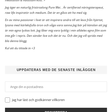
meditation & hälsosam kost. >
Jag äger en naturlig frisörsalong Pure Mei. . Är certifierad näringsterapeut,
raw life inspiratör och medium. Det är en gåva att ha med sig.
En av mina passioner i livet är att inspirera andra till att leva från hjärtat,
lyssna med kärleksfulla öron och våga vara sanna.Jag bär på känslan att jag
är min egna lyckas lott. Jag låter mig vara lycklig i min alldeles egna film som
inte går i repris. Den sänder live och det är nu. Och det jag vill sprida med
bla denna blogg.
Kul att du tittade in <3
UPPDATERAS MED DE SENASTE INLÄGGEN
Jag har läst och godkänner
villkoren