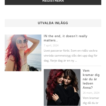
UTVALDA INLÄGG
IN the end, it doesn’t really
matters..
7 april, 2024
Livet passerar förbi. Som en ridås vackra
vinröda sammetstyg slås det upp dag för
dag. Varje dag är en ny …
Vem
kramar dig
när du är
ledsen
Anna?
26 mars, 2024
Vem kramar
dig då du ör