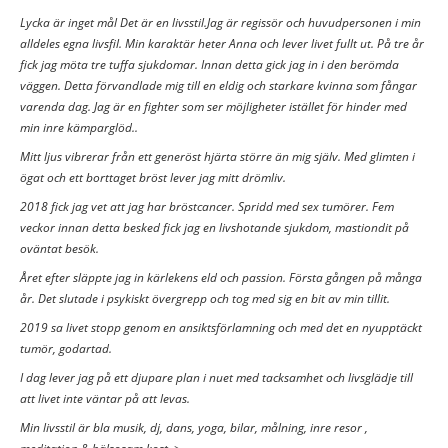
Lycka är inget mål Det är en livsstil.Jag är regissör och huvudpersonen i min
alldeles egna livsfil. Min karaktär heter Anna och lever livet fullt ut. På tre år
fick jag möta tre tuffa sjukdomar. Innan detta gick jag in i den berömda
väggen. Detta förvandlade mig till en eldig och starkare kvinna som fångar
varenda dag. Jag är en fighter som ser möjligheter istället för hinder med
min inre kämparglöd..
Mitt ljus vibrerar från ett generöst hjärta större än mig själv. Med glimten i
ögat och ett borttaget bröst lever jag mitt drömliv.
2018 fick jag vet att jag har bröstcancer. Spridd med sex tumörer. Fem
veckor innan detta besked fick jag en livshotande sjukdom, mastiondit på
oväntat besök.
Året efter släppte jag in kärlekens eld och passion. Första gången på många
år. Det slutade i psykiskt övergrepp och tog med sig en bit av min tillit.
2019 sa livet stopp genom en ansiktsförlamning och med det en nyupptäckt
tumör, godartad.
I dag lever jag på ett djupare plan i nuet med tacksamhet och livsglädje till
att livet inte väntar på att levas.
Min livsstil är bla musik, dj, dans, yoga, bilar, målning, inre resor ,