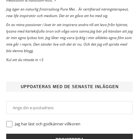
meditation & hälsosam kost. >
Jag äger en naturlig frisörsalong Pure Mei. . Är certifierad näringsterapeut,
raw life inspiratör och medium. Det är en gåva att ha med sig.
En av mina passioner i livet är att inspirera andra till att leva från hjärtat,
lyssna med kärleksfulla öron och våga vara sanna.Jag bär på känslan att jag
är min egna lyckas lott. Jag låter mig vara lycklig i min alldeles egna film som
inte går i repris. Den sänder live och det är nu. Och det jag vill sprida med
bla denna blogg.
Kul att du tittade in <3
UPPDATERAS MED DE SENASTE INLÄGGEN
Jag har läst och godkänner
villkoren