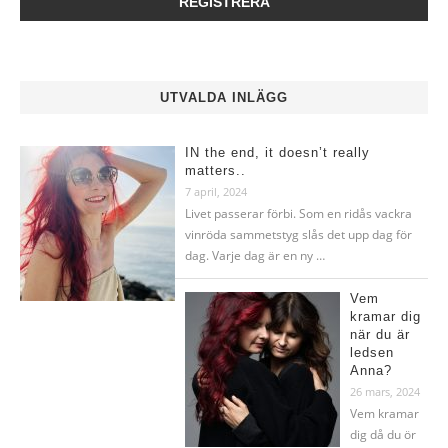
UTVALDA INLÄGG
IN the end, it doesn’t really
matters..
7 april, 2024
Livet passerar förbi. Som en ridås vackra
vinröda sammetstyg slås det upp dag för
dag. Varje dag är en ny …
Vem
kramar dig
när du är
ledsen
Anna?
26 mars, 2024
Vem kramar
dig då du ör