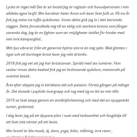
Lycka är inget mål Det är en livsstil.Jag är regissör och huvudpersonen i min
alldeles egna livsfil. Min karaktär heter Anna och lever livet fullt ut. På tre år
fick jag möta tre tuffa sjukdomar. Innan detta gick jag in i den berömda
väggen. Detta förvandlade mig till en eldig och starkare kvinna som fångar
varenda dag. Jag är en fighter som ser möjligheter istället för hinder med
min inre kämparglöd..
Mitt ljus vibrerar från ett generöst hjärta större än mig själv. Med glimten i
ögat och ett borttaget bröst lever jag mitt drömliv.
2018 fick jag vet att jag har bröstcancer. Spridd med sex tumörer. Fem
veckor innan detta besked fick jag en livshotande sjukdom, mastiondit på
oväntat besök.
Året efter släppte jag in kärlekens eld och passion. Första gången på många
år. Det slutade i psykiskt övergrepp och tog med sig en bit av min tillit.
2019 sa livet stopp genom en ansiktsförlamning och med det en nyupptäckt
tumör, godartad.
I dag lever jag på ett djupare plan i nuet med tacksamhet och livsglädje till
att livet inte väntar på att levas.
Min livsstil är bla musik, dj, dans, yoga, bilar, målning, inre resor ,