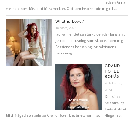
ledsen Anna
var min mors köra ord förra veckan. Ord som inspirerade mig till …
What is Love?
10 mars, 2024
Jag känner det så starkt, den där längtan till
just den berusning som skapas inom mig.
Passionens berusning. Attraktionens
berusning. …
GRAND
HOTEL
BORÅS
20 februari,
2024
Det känns
helt otroligt
fantastiskt att
bli tillfrågad att spela på Grand Hotel. Det är ett namn som klingar av …