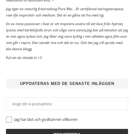
meditation & hälsosam kost. >
Jag äger en naturlig frisörsalong Pure Mei. . Är certifierad näringsterapeut,
raw life inspiratör och medium. Det är en gåva att ha med sig.
En av mina passioner i livet är att inspirera andra till att leva från hjärtat,
lyssna med kärleksfulla öron och våga vara sanna.Jag bär på känslan att jag
är min egna lyckas lott. Jag låter mig vara lycklig i min alldeles egna film som
inte går i repris. Den sänder live och det är nu. Och det jag vill sprida med
bla denna blogg.
Kul att du tittade in <3
UPPDATERAS MED DE SENASTE INLÄGGEN
Jag har läst och godkänner
villkoren