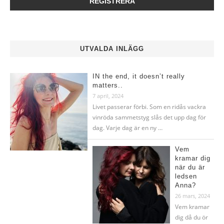
UTVALDA INLÄGG
IN the end, it doesn’t really
matters..
7 april, 2024
Livet passerar förbi. Som en ridås vackra
vinröda sammetstyg slås det upp dag för
dag. Varje dag är en ny …
Vem
kramar dig
när du är
ledsen
Anna?
26 mars, 2024
Vem kramar
dig då du ör