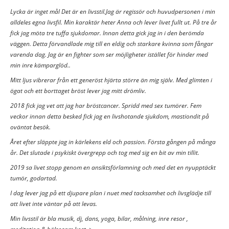
Lycka är inget mål Det är en livsstil.Jag är regissör och huvudpersonen i min
alldeles egna livsfil. Min karaktär heter Anna och lever livet fullt ut. På tre år
fick jag möta tre tuffa sjukdomar. Innan detta gick jag in i den berömda
väggen. Detta förvandlade mig till en eldig och starkare kvinna som fångar
varenda dag. Jag är en fighter som ser möjligheter istället för hinder med
min inre kämparglöd..
Mitt ljus vibrerar från ett generöst hjärta större än mig själv. Med glimten i
ögat och ett borttaget bröst lever jag mitt drömliv.
2018 fick jag vet att jag har bröstcancer. Spridd med sex tumörer. Fem
veckor innan detta besked fick jag en livshotande sjukdom, mastiondit på
oväntat besök.
Året efter släppte jag in kärlekens eld och passion. Första gången på många
år. Det slutade i psykiskt övergrepp och tog med sig en bit av min tillit.
2019 sa livet stopp genom en ansiktsförlamning och med det en nyupptäckt
tumör, godartad.
I dag lever jag på ett djupare plan i nuet med tacksamhet och livsglädje till
att livet inte väntar på att levas.
Min livsstil är bla musik, dj, dans, yoga, bilar, målning, inre resor ,