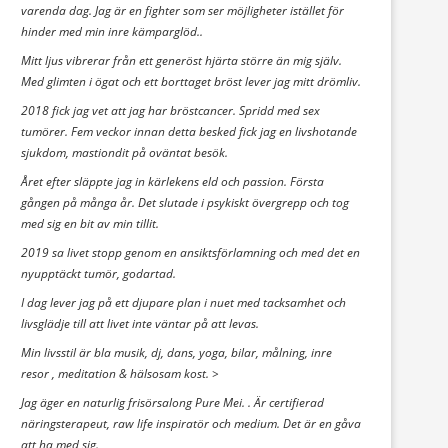
varenda dag. Jag är en fighter som ser möjligheter istället för
hinder med min inre kämparglöd..
Mitt ljus vibrerar från ett generöst hjärta större än mig själv.
Med glimten i ögat och ett borttaget bröst lever jag mitt drömliv.
2018 fick jag vet att jag har bröstcancer. Spridd med sex
tumörer. Fem veckor innan detta besked fick jag en livshotande
sjukdom, mastiondit på oväntat besök.
Året efter släppte jag in kärlekens eld och passion. Första
gången på många år. Det slutade i psykiskt övergrepp och tog
med sig en bit av min tillit.
2019 sa livet stopp genom en ansiktsförlamning och med det en
nyupptäckt tumör, godartad.
I dag lever jag på ett djupare plan i nuet med tacksamhet och
livsglädje till att livet inte väntar på att levas.
Min livsstil är bla musik, dj, dans, yoga, bilar, målning, inre
resor , meditation & hälsosam kost. >
Jag äger en naturlig frisörsalong Pure Mei. . Är certifierad
näringsterapeut, raw life inspiratör och medium. Det är en gåva
att ha med sig.