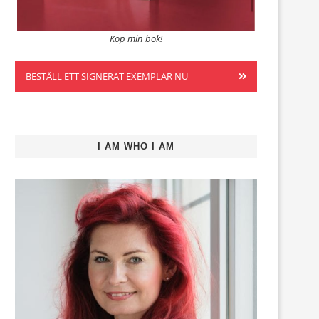
Köp min bok!
BESTÄLL ETT SIGNERAT EXEMPLAR NU
I AM WHO I AM