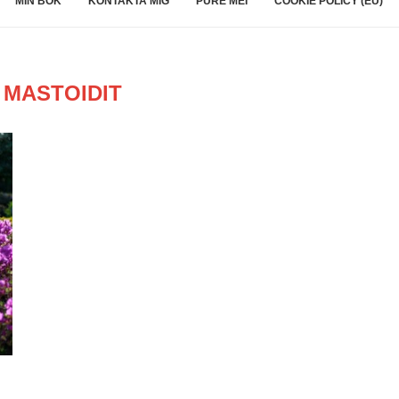
MIN BOK
KONTAKTA MIG
PURE MEI
COOKIE POLICY (EU)
:
MASTOIDIT