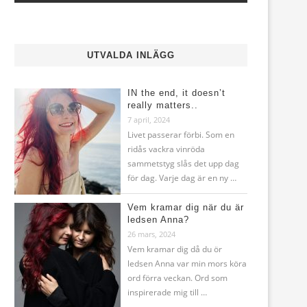
UTVALDA INLÄGG
IN the end, it doesn’t
really matters..
7 april, 2024
Livet passerar förbi. Som en
ridås vackra vinröda
sammetstyg slås det upp dag
för dag. Varje dag är en ny …
Vem kramar dig när du är
ledsen Anna?
26 mars, 2024
Vem kramar dig då du ör
ledsen Anna var min mors köra
ord förra veckan. Ord som
inspirerade mig till …