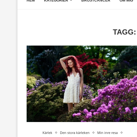
HEM
KATEGORIER
BRÖSTCANCER
OM MIG
TAGG
Kärlek
Den stora kärleken
Min inre resa