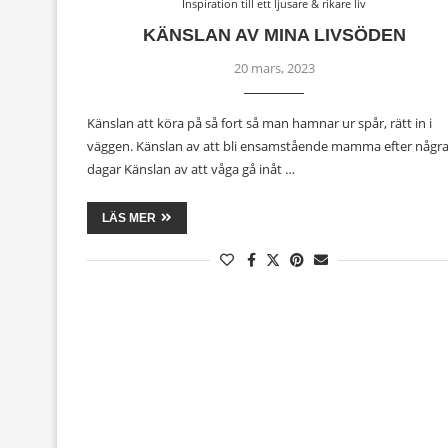
Inspiration till ett ljusare & rikare liv
KÄNSLAN AV MINA LIVSÖDEN
20 mars, 2023
Känslan att köra på så fort så man hamnar ur spår, rätt in i
väggen. Känslan av att bli ensamstående mamma efter någr
dagar Känslan av att våga gå inåt …
LÄS MER