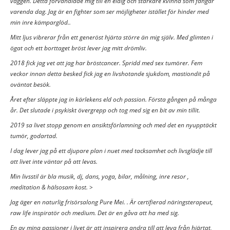
väggen. Detta förvandlade mig till en eldig och starkare kvinna som fångar
varenda dag. Jag är en fighter som ser möjligheter istället för hinder med
min inre kämparglöd..
Mitt ljus vibrerar från ett generöst hjärta större än mig själv. Med glimten i
ögat och ett borttaget bröst lever jag mitt drömliv.
2018 fick jag vet att jag har bröstcancer. Spridd med sex tumörer. Fem
veckor innan detta besked fick jag en livshotande sjukdom, mastiondit på
oväntat besök.
Året efter släppte jag in kärlekens eld och passion. Första gången på många
år. Det slutade i psykiskt övergrepp och tog med sig en bit av min tillit.
2019 sa livet stopp genom en ansiktsförlamning och med det en nyupptäckt
tumör, godartad.
I dag lever jag på ett djupare plan i nuet med tacksamhet och livsglädje till
att livet inte väntar på att levas.
Min livsstil är bla musik, dj, dans, yoga, bilar, målning, inre resor ,
meditation & hälsosam kost. >
Jag äger en naturlig frisörsalong Pure Mei. . Är certifierad näringsterapeut,
raw life inspiratör och medium. Det är en gåva att ha med sig.
En av mina passioner i livet är att inspirera andra till att leva från hjärtat,