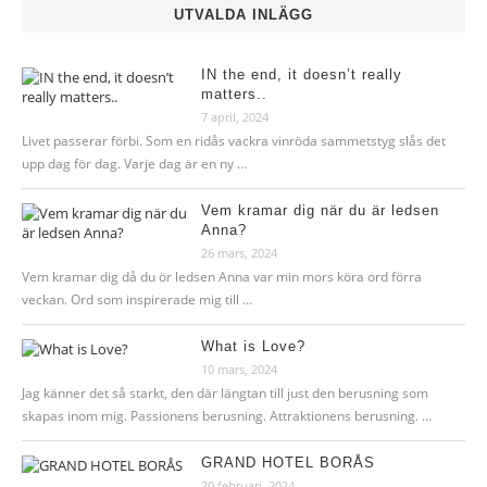
UTVALDA INLÄGG
IN the end, it doesn’t really
matters..
7 april, 2024
Livet passerar förbi. Som en ridås vackra vinröda sammetstyg slås det
upp dag för dag. Varje dag är en ny …
Vem kramar dig när du är ledsen
Anna?
26 mars, 2024
Vem kramar dig då du ör ledsen Anna var min mors köra ord förra
veckan. Ord som inspirerade mig till …
What is Love?
10 mars, 2024
Jag känner det så starkt, den där längtan till just den berusning som
skapas inom mig. Passionens berusning. Attraktionens berusning. …
GRAND HOTEL BORÅS
20 februari, 2024