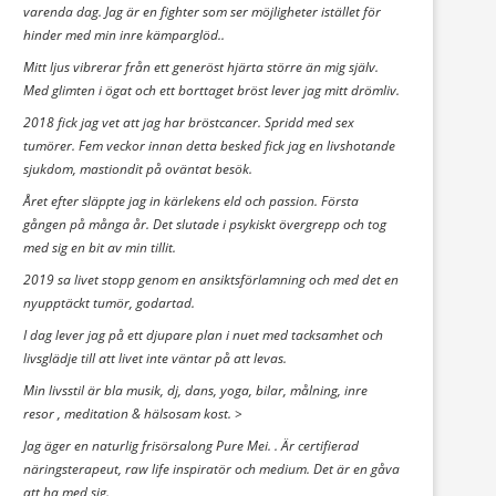
varenda dag. Jag är en fighter som ser möjligheter istället för
hinder med min inre kämparglöd..
Mitt ljus vibrerar från ett generöst hjärta större än mig själv.
Med glimten i ögat och ett borttaget bröst lever jag mitt drömliv.
2018 fick jag vet att jag har bröstcancer. Spridd med sex
tumörer. Fem veckor innan detta besked fick jag en livshotande
sjukdom, mastiondit på oväntat besök.
Året efter släppte jag in kärlekens eld och passion. Första
gången på många år. Det slutade i psykiskt övergrepp och tog
med sig en bit av min tillit.
2019 sa livet stopp genom en ansiktsförlamning och med det en
nyupptäckt tumör, godartad.
I dag lever jag på ett djupare plan i nuet med tacksamhet och
livsglädje till att livet inte väntar på att levas.
Min livsstil är bla musik, dj, dans, yoga, bilar, målning, inre
resor , meditation & hälsosam kost. >
Jag äger en naturlig frisörsalong Pure Mei. . Är certifierad
näringsterapeut, raw life inspiratör och medium. Det är en gåva
att ha med sig.