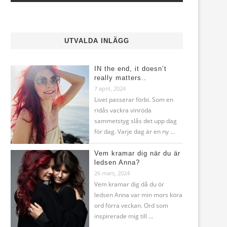
UTVALDA INLÄGG
IN the end, it doesn’t
really matters..
7 april, 2024
Livet passerar förbi. Som en
ridås vackra vinröda
sammetstyg slås det upp dag
för dag. Varje dag är en ny …
Vem kramar dig när du är
ledsen Anna?
26 mars, 2024
Vem kramar dig då du ör
ledsen Anna var min mors köra
ord förra veckan. Ord som
inspirerade mig till …