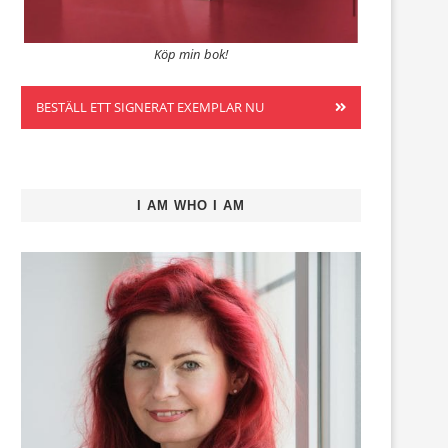
Köp min bok!
BESTÄLL ETT SIGNERAT EXEMPLAR NU
I AM WHO I AM