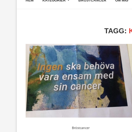
HEM
KATEGORIER
BRÖSTCANCER
OM MIG
TAGG:
Bröstcancer