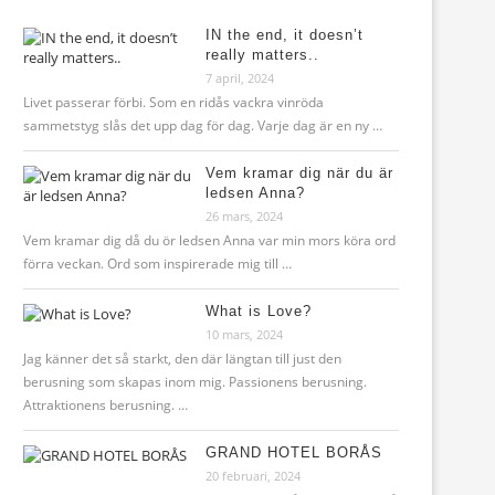
IN the end, it doesn’t
really matters..
7 april, 2024
Livet passerar förbi. Som en ridås vackra vinröda
sammetstyg slås det upp dag för dag. Varje dag är en ny …
Vem kramar dig när du är
ledsen Anna?
26 mars, 2024
Vem kramar dig då du ör ledsen Anna var min mors köra ord
förra veckan. Ord som inspirerade mig till …
What is Love?
10 mars, 2024
Jag känner det så starkt, den där längtan till just den
berusning som skapas inom mig. Passionens berusning.
Attraktionens berusning. …
GRAND HOTEL BORÅS
20 februari, 2024