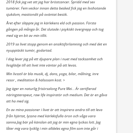
2018 fick jag vet att jag har bröstcancer. Spridd med sex
tumörer. Fem veckor innan detta besked fick jag en livshotande
sjukdom, mastiondit på oväntat besök.
Året efter släppte jag in kärlekens eld och passion. Första
gången på många år. Det slutade i psykiskt övergrepp och tog
med sig en bit av min tillit.
2019 sa livet stopp genom en ansiktsförlamning och med det en
nyupptäckt tumör, godartad.
I dag lever jag på ett djupare plan i nuet med tacksamhet och
livsglädje till att livet inte väntar på att levas.
Min livsstil är bla musik, dj, dans, yoga, bilar, målning, inre
resor , meditation & hälsosam kost. >
Jag äger en naturlig frisörsalong Pure Mei. . Är certifierad
näringsterapeut, raw life inspiratör och medium. Det är en gåva
att ha med sig.
En av mina passioner i livet är att inspirera andra till att leva
från hjärtat, lyssna med kärleksfulla öron och våga vara
sanna.Jag bär på känslan att jag är min egna lyckas lott. Jag
låter mig vara lycklig i min alldeles egna film som inte går i