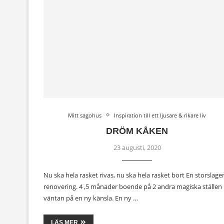
Mitt sagohus
Inspiration till ett ljusare & rikare liv
DRÖM KÅKEN
23 augusti, 2020
Nu ska hela rasket rivas, nu ska hela rasket bort En storslage
renovering. 4 ,5 månader boende på 2 andra magiska ställen 
väntan på en ny känsla. En ny …
LÄS MER