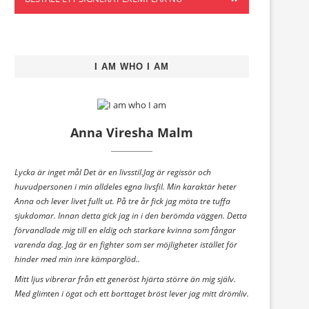
I AM WHO I AM
Anna Viresha Malm
Lycka är inget mål Det är en livsstil.Jag är regissör och
huvudpersonen i min alldeles egna livsfil. Min karaktär heter
Anna och lever livet fullt ut. På tre år fick jag möta tre tuffa
sjukdomar. Innan detta gick jag in i den berömda väggen. Detta
förvandlade mig till en eldig och starkare kvinna som fångar
varenda dag. Jag är en fighter som ser möjligheter istället för
hinder med min inre kämparglöd..
Mitt ljus vibrerar från ett generöst hjärta större än mig själv.
Med glimten i ögat och ett borttaget bröst lever jag mitt drömliv.