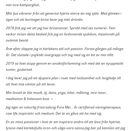
min inre kämparglöd..
Mitt ljus vibrerar från ett generöst hjärta större än mig själv. Med glimten i
ögat och ett borttaget bröst lever jag mitt drömliv.
2018 fick jag vet att jag har bröstcancer. Spridd med sex tumörer. Fem
veckor innan detta besked fick jag en livshotande sjukdom, mastiondit på
oväntat besök.
Året efter släppte jag in kärlekens eld och passion. Första gången på många
år. Det slutade i psykiskt övergrepp och tog med sig en bit av min tillit.
2019 sa livet stopp genom en ansiktsförlamning och med det en nyupptäckt
tumör, godartad.
I dag lever jag på ett djupare plan i nuet med tacksamhet och livsglädje till
att livet inte väntar på att levas.
Min livsstil är bla musik, dj, dans, yoga, bilar, målning, inre resor ,
meditation & hälsosam kost. >
Jag äger en naturlig frisörsalong Pure Mei. . Är certifierad näringsterapeut,
raw life inspiratör och medium. Det är en gåva att ha med sig.
En av mina passioner i livet är att inspirera andra till att leva från hjärtat,
lyssna med kärleksfulla öron och våga vara sanna.Jag bär på känslan att jag