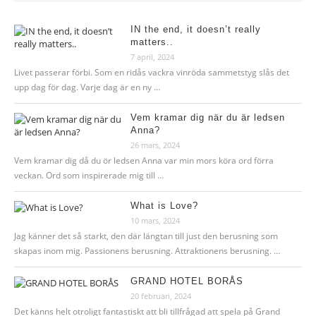
IN the end, it doesn’t really
matters..
7 april, 2024
Livet passerar förbi. Som en ridås vackra vinröda sammetstyg slås det
upp dag för dag. Varje dag är en ny …
Vem kramar dig när du är ledsen
Anna?
26 mars, 2024
Vem kramar dig då du ör ledsen Anna var min mors köra ord förra
veckan. Ord som inspirerade mig till …
What is Love?
10 mars, 2024
Jag känner det så starkt, den där längtan till just den berusning som
skapas inom mig. Passionens berusning. Attraktionens berusning. …
GRAND HOTEL BORÅS
20 februari, 2024
Det känns helt otroligt fantastiskt att bli tillfrågad att spela på Grand