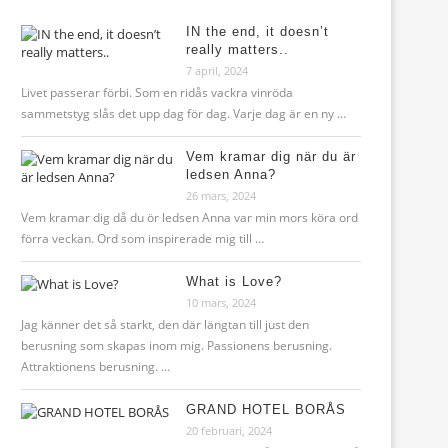
IN the end, it doesn’t
really matters..
7 april, 2024
Livet passerar förbi. Som en ridås vackra vinröda
sammetstyg slås det upp dag för dag. Varje dag är en ny …
Vem kramar dig när du är
ledsen Anna?
26 mars, 2024
Vem kramar dig då du ör ledsen Anna var min mors köra ord
förra veckan. Ord som inspirerade mig till …
What is Love?
10 mars, 2024
Jag känner det så starkt, den där längtan till just den
berusning som skapas inom mig. Passionens berusning.
Attraktionens berusning. …
GRAND HOTEL BORÅS
20 februari, 2024