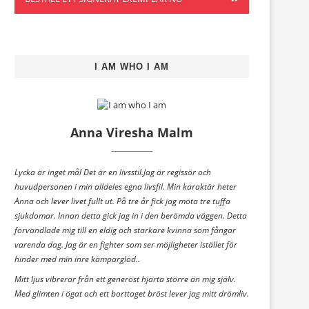
I AM WHO I AM
Anna Viresha Malm
Lycka är inget mål Det är en livsstil.Jag är regissör och
huvudpersonen i min alldeles egna livsfil. Min karaktär heter
Anna och lever livet fullt ut. På tre år fick jag möta tre tuffa
sjukdomar. Innan detta gick jag in i den berömda väggen. Detta
förvandlade mig till en eldig och starkare kvinna som fångar
varenda dag. Jag är en fighter som ser möjligheter istället för
hinder med min inre kämparglöd..
Mitt ljus vibrerar från ett generöst hjärta större än mig själv.
Med glimten i ögat och ett borttaget bröst lever jag mitt drömliv.