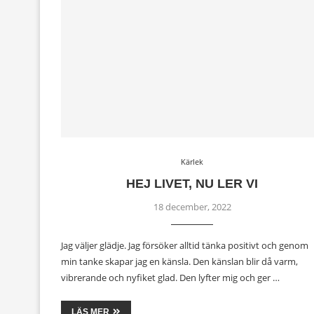
Kärlek
HEJ LIVET, NU LER VI
18 december, 2022
Jag väljer glädje. Jag försöker alltid tänka positivt och genom
min tanke skapar jag en känsla. Den känslan blir då varm,
vibrerande och nyfiket glad. Den lyfter mig och ger …
LÄS MER