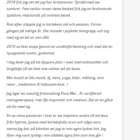
2018 fick jag vet att jag har bröstcancer. Spridd med sex
tumörer. Fem veckor innan detta besked fick jag en livshotande
sjukdom, mastiondit på oväntat besök.
Året efter släppte jag in kärlekens eld och passion. Första
gången på många år. Det slutade i psykiskt övergrepp och tog
med sig en bit av min tillit.
2019 sa livet stopp genom en ansiktsförlamning och med det en
nyupptäckt tumör, godartad.
I dag lever jag på ett djupare plan i nuet med tacksamhet och
livsglädje till att livet inte väntar på att levas.
Min livsstil är bla musik, dj, dans, yoga, bilar, målning, inre
resor , meditation & hälsosam kost. >
Jag äger en naturlig frisörsalong Pure Mei. . Är certifierad
näringsterapeut, raw life inspiratör och medium. Det är en gåva
att ha med sig.
En av mina passioner i livet är att inspirera andra till att leva
från hjärtat, lyssna med kärleksfulla öron och våga vara
sanna.Jag bär på känslan att jag är min egna lyckas lott. Jag
låter mig vara lycklig i min alldeles egna film som inte går i