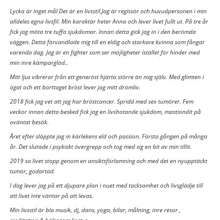
Lycka är inget mål Det är en livsstil.Jag är regissör och huvudpersonen i min
alldeles egna livsfil. Min karaktär heter Anna och lever livet fullt ut. På tre år
fick jag möta tre tuffa sjukdomar. Innan detta gick jag in i den berömda
väggen. Detta förvandlade mig till en eldig och starkare kvinna som fångar
varenda dag. Jag är en fighter som ser möjligheter istället för hinder med
min inre kämparglöd..
Mitt ljus vibrerar från ett generöst hjärta större än mig själv. Med glimten i
ögat och ett borttaget bröst lever jag mitt drömliv.
2018 fick jag vet att jag har bröstcancer. Spridd med sex tumörer. Fem
veckor innan detta besked fick jag en livshotande sjukdom, mastiondit på
oväntat besök.
Året efter släppte jag in kärlekens eld och passion. Första gången på många
år. Det slutade i psykiskt övergrepp och tog med sig en bit av min tillit.
2019 sa livet stopp genom en ansiktsförlamning och med det en nyupptäckt
tumör, godartad.
I dag lever jag på ett djupare plan i nuet med tacksamhet och livsglädje till
att livet inte väntar på att levas.
Min livsstil är bla musik, dj, dans, yoga, bilar, målning, inre resor ,