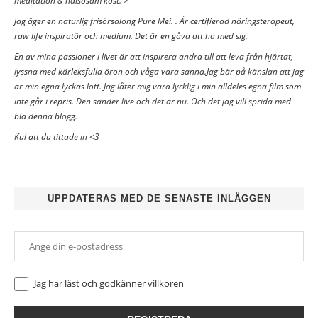
meditation & hälsosam kost. >
Jag äger en naturlig frisörsalong Pure Mei. . Är certifierad näringsterapeut,
raw life inspiratör och medium. Det är en gåva att ha med sig.
En av mina passioner i livet är att inspirera andra till att leva från hjärtat,
lyssna med kärleksfulla öron och våga vara sanna.Jag bär på känslan att jag
är min egna lyckas lott. Jag låter mig vara lycklig i min alldeles egna film som
inte går i repris. Den sänder live och det är nu. Och det jag vill sprida med
bla denna blogg.
Kul att du tittade in <3
UPPDATERAS MED DE SENASTE INLÄGGEN
Jag har läst och godkänner
villkoren