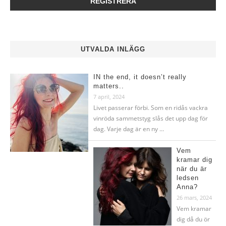
UTVALDA INLÄGG
IN the end, it doesn’t really
matters..
7 april, 2024
Livet passerar förbi. Som en ridås vackra
vinröda sammetstyg slås det upp dag för
dag. Varje dag är en ny …
Vem
kramar dig
när du är
ledsen
Anna?
26 mars, 2024
Vem kramar
dig då du ör