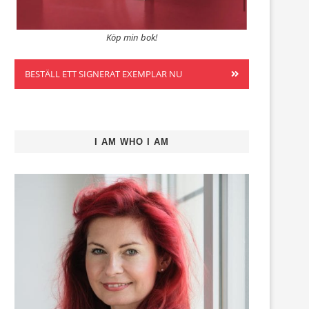
Köp min bok!
BESTÄLL ETT SIGNERAT EXEMPLAR NU
I AM WHO I AM