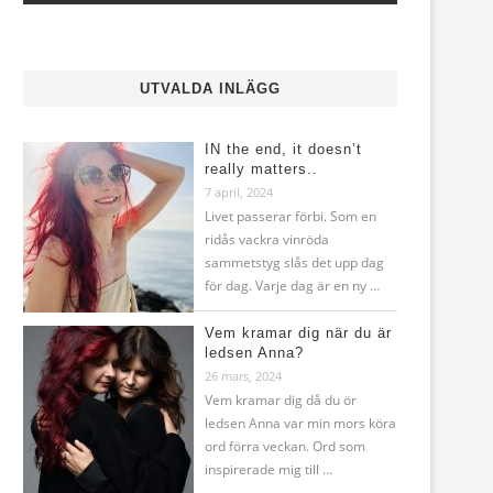
UTVALDA INLÄGG
IN the end, it doesn’t
really matters..
7 april, 2024
Livet passerar förbi. Som en
ridås vackra vinröda
sammetstyg slås det upp dag
för dag. Varje dag är en ny …
Vem kramar dig när du är
ledsen Anna?
26 mars, 2024
Vem kramar dig då du ör
ledsen Anna var min mors köra
ord förra veckan. Ord som
inspirerade mig till …