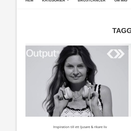
HEM
KATEGORIER
BRÖSTCANCER
OM MIG
TAG
Inspiration till ett ljusare & rikare liv