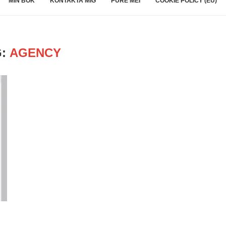
MIN BOK
KONTAKTA MIG
PURE MEI
COOKIE POLICY (EU)
G:
AGENCY