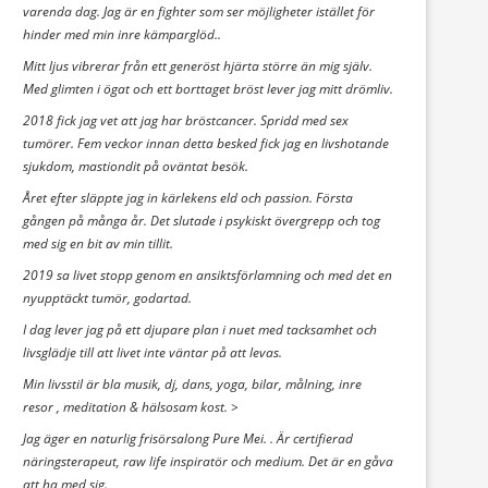
varenda dag. Jag är en fighter som ser möjligheter istället för
hinder med min inre kämparglöd..
Mitt ljus vibrerar från ett generöst hjärta större än mig själv.
Med glimten i ögat och ett borttaget bröst lever jag mitt drömliv.
2018 fick jag vet att jag har bröstcancer. Spridd med sex
tumörer. Fem veckor innan detta besked fick jag en livshotande
sjukdom, mastiondit på oväntat besök.
Året efter släppte jag in kärlekens eld och passion. Första
gången på många år. Det slutade i psykiskt övergrepp och tog
med sig en bit av min tillit.
2019 sa livet stopp genom en ansiktsförlamning och med det en
nyupptäckt tumör, godartad.
I dag lever jag på ett djupare plan i nuet med tacksamhet och
livsglädje till att livet inte väntar på att levas.
Min livsstil är bla musik, dj, dans, yoga, bilar, målning, inre
resor , meditation & hälsosam kost. >
Jag äger en naturlig frisörsalong Pure Mei. . Är certifierad
näringsterapeut, raw life inspiratör och medium. Det är en gåva
att ha med sig.